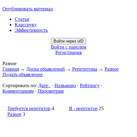
Опубликовать материал
Статьи
Классруку
Эффективность
Войти через uID
Войти с паролем
Регистрация
Разное
Главная
→
Доска объявлений
→
Репетиторы
→
Разное
Подать объявление
Сортировать по
:
Дате
·
Названию
·
Рейтингу
·
Комментариям
·
Просмотрам
Требуется репетитор
4
Я - репетитор
25
Разное
3