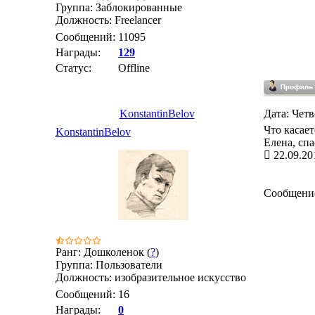
Группа: Заблокированные
Должность: Freelancer
Сообщений:
11095
Награды:
129
Статус:
Offline
KonstantinBelov
Дата: Четв
Что касае
KonstantinBelov
Елена, сп
22.09.20
Сообщени
Ранг: Дошколенок (
?
)
Группа: Пользователи
Должность: изобразительное искусство
Сообщений:
16
Награды:
0