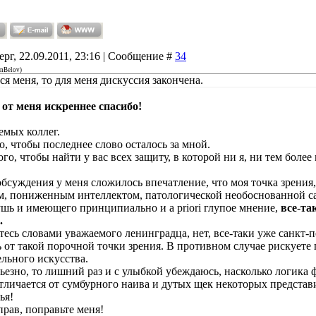
ерг, 22.09.2011, 23:16 | Сообщение #
34
inBelov
)
ся меня, то для меня дискуссия закончена.
о от меня искреннее спасибо!
емых коллег.
о, чтобы последнее слово осталось за мной.
ого, чтобы найти у вас всех защиту, в которой ни я, ни тем боле
обсуждения у меня сложилось впечатление, что моя точка зрения
м, пониженным интеллектом, патологической необоснованной с
шь и имеющего принципиально и a priori глупое мнение,
все-т
.
есь словами уважаемого ленинградца, нет, все-таки уже санкт-п
ь от такой порочной точки зрения. В противном случае рискуете 
ельного искусства.
рьезно, то лишний раз и с улыбкой убеждаюсь, насколько логика
тличается от сумбурного наива и дутых щек некоторых представ
ья!
прав, поправьте меня!