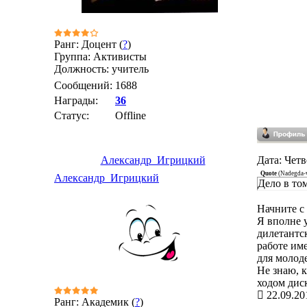
Ранг: Доцент (
?
)
Группа: Активисты
Должность: учитель
Сообщений:
1688
Награды:
36
Статус:
Offline
Александр_Игрицкий
Дата: Четв
Quote
(
Nadegda-
Александр_Игрицкий
Дело в том
Начните с
Я вполне 
дилетантс
работе им
для молод
Не знаю, 
ходом диск
22.09.20
Ранг: Академик (
?
)