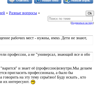
лей
»
Разные вопросы
»
[
Подписаться на тему
]
ение рабочих мест - нужны, имхо. Дети не знают,
ели профессии, а не "универсал, знающий все и обо
й "варится" и знает её (профессию)изнутри.Мы делаем
ается пригласить профессионала, а было бы
 говорить на эту тему серьёзно! Буду искать , кто
ии их интересуют.