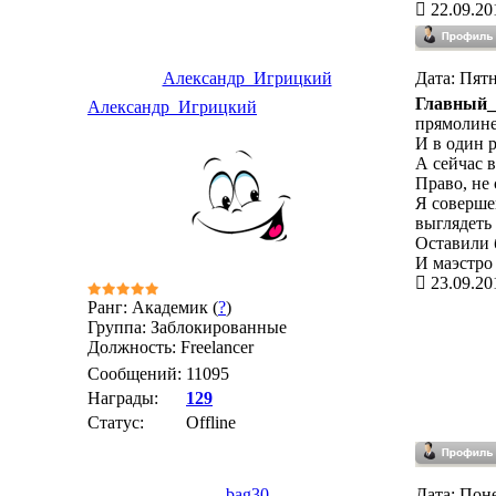
22.09.20
Александр_Игрицкий
Дата: Пятн
Главный_
Александр_Игрицкий
прямолине
И в один р
А сейчас в
Право, не 
Я соверше
выглядеть
Оставили б
И маэстро 
23.09.20
Ранг: Академик (
?
)
Группа: Заблокированные
Должность: Freelancer
Сообщений:
11095
Награды:
129
Статус:
Offline
bag30
Дата: Поне