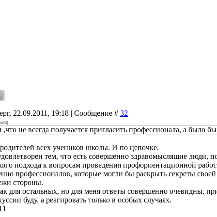
ерг, 22.09.2011, 19:18 | Сообщение #
32
vera
)
 ,что не всегда получается пригласить профессионала, а было бы
 родителей всех учеников школы. И по цепочке.
удовлетворен тем, что есть совершенно здравомыслящие люди,
кого подхода к вопросам проведения профориентационной работ
енно профессионалов, которые могли бы раскрыть секреты своей
ежи стороны.
как для остальных, но для меня ответы совершенно очевидны, п
уссии буду, а реагировать только в особых случаях.
11