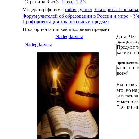
Страница
3
из
3
Назад
1
2
3
Модератор форума:
milov
,
lyumer
,
Екатерина_Пашкова
Форум учителей об образовании в России и мире
»
Уч
Профориентация как школьный предмет
Профориентация как школьный предмет
Nadegda-vera
Дата: Четв
Quote
(
Главный_
Nadegda-vera
Предмет т
какие в п
Quote
(
Ромашка
конечно н
всем"
Вы правы 
это ,но на
замечатель
может это
22.09.20