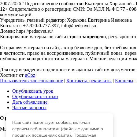
2007-2026 "Педагогическое сообщество Екатерины Хорьковой 
12+
Свидетельство о регистрации СМИ: Эл №ЭЛ № ФС 77 - 89883
коммуникаций.
Учредитель, главный редактор: Хорькова Екатерина Ивановна
Контакты: +7-920-0-777-397, info@pedsovet.su
Домен: https://pedsovet.su/
Копирование материалов сайта строго
запрещено
, регулярно от
Отправляя материал на сайт, автор безвозмездно, без требовани
в частности, право на воспроизведение, публичный показ, перево
публикации конкретного типа материала. Мнение редакции может
Для подтверждения подлинности выданных сайтом документов с
Хостинг от
uCoz
Пользовательское соглашение
|
Контакты, реквизиты
|
Баннеры
|
Опубликовать урок
Опубликовать статью
Дать объявление
Частые вопросы
О работе с сайтом
Наш сайт использует cookies, включая
Мы используем cookie.
сервисы веб-аналитики (файлы с данными о
прошлых посещениях сайта). Продолжая