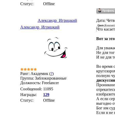
Статус:
Offline
Александр_Игрицкий
Дата: Четв
Quote
(
Konstant
Александр_Игрицкий
Что касает
Вот за эт
Для уважа
Не для тог
И не для т
Во время 
кругозоро
Ранг: Академик (
?
)
полную чу
Группа: Заблокированные
дискуссии
Должность: Freelancer
Проникнит
Сообщений:
11095
отрекитес
изобразит
Награды:
129
А если се
Статус:
Offline
выгодно о
Бог им суд
Если я не 