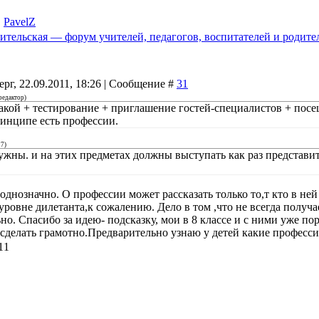
,
PavelZ
ительская — форум учителей, педагогов, воспитателей и родите
ерг, 22.09.2011, 18:26 | Сообщение #
31
редактор
)
акой + тестирование + приглашение гостей-специалистов + посещ
ринципе есть профессии.
27
)
ужны. и на этих предметах должны выступать как раз представит
однозначно. О профессии может рассказать только то,т кто в не
 уровне дилетанта,к сожалению. Дело в том ,что не всегда получ
но. Спасибо за идею- подсказку, мои в 8 классе и с ними уже пора
 сделать грамотно.Предварительно узнаю у детей какие професс
11