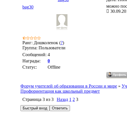
можно пос
bag30
30.09.20
Ранг: Дошколенок (
?
)
Группа: Пользователи
Сообщений:
4
Награды:
0
Статус:
Offline
Форум учителей об образовании в России и мире
»
Уч
Профориентация как школьный предмет
Страница
3
из
3
Назад
1
2
3