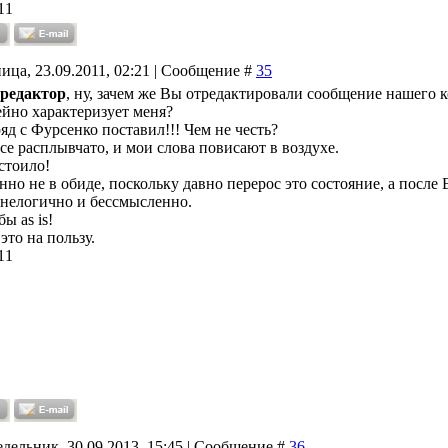
11
ица, 23.09.2011, 02:21 | Сообщение #
35
редактор
, ну, зачем же Вы отредактировали сообщение нашего к
йно характеризует меня?
яд с Фурсенко поставил!!! Чем не честь?
се расплывчато, и мои слова повисают в воздухе.
стоило!
нно не в обиде, поскольку давно перерос это состояние, а после
 нелогично и бессмысленно.
ы as is!
это на пользу.
11
дельник, 30.09.2013, 15:45 | Сообщение #
36