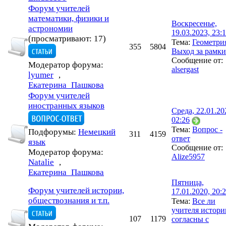
Форум учителей
математики, физики и
Воскресенье,
астрономии
19.03.2023, 23:
(просматривают: 17)
Тема:
Геометри
355
5804
Выход за рамки
Сообщение от:
Модератор форума:
alsergast
lyumer
,
Екатерина_Пашкова
Форум учителей
иностранных языков
Среда, 22.01.20
02:26
Тема:
Вопрос -
Подфорумы:
Немецкий
311
4159
ответ
язык
Сообщение от:
Модератор форума:
Alize5957
Natalie
,
Екатерина_Пашкова
Пятница,
Форум учителей истории,
17.01.2020, 20:
обществознания и т.п.
Тема:
Все ли
учителя истори
107
1179
согласны с