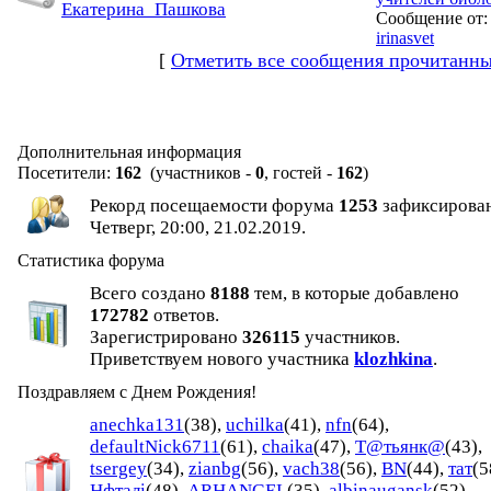
Екатерина_Пашкова
Сообщение от:
irinasvet
[
Отметить все сообщения прочитанн
Дополнительная информация
Посетители:
162
(участников -
0
, гостей -
162
)
Рекорд посещаемости форума
1253
зафиксирова
Четверг, 20:00, 21.02.2019.
Статистика форума
Всего создано
8188
тем, в которые добавлено
172782
ответов.
Зарегистрировано
326115
участников.
Приветствуем нового участника
klozhkina
.
Поздравляем с Днем Рождения!
anechka131
(38)
,
uchilka
(41)
,
nfn
(64)
,
defaultNick6711
(61)
,
chaika
(47)
,
Т@тьянк@
(43)
,
tsergey
(34)
,
zianbg
(56)
,
vach38
(56)
,
BN
(44)
,
тат
(5
Нфталі
(48)
,
ARHANGEL
(35)
,
albinaugansk
(52)
,