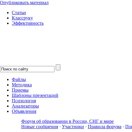
Опубликовать материал
Статьи
Классруку
Эффективность
Файлы
Методика
Приемы
Шаблоны презентаций
Психология
Анализаторы
Объявления
Форум об образовании в России, СНГ и мире
Новые сообщения
·
Участники
·
Правила форума
·
По