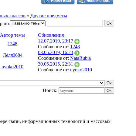
ных классов
»
Другие предметы
р по:
Автор темы
Обновления
↓
12.07.2019, 23:17
1248
Сообщение от:
1248
03.05.2019, 16:23
Лёля0684
Сообщение от:
NataRubia
30.05.2015, 22:31
nyoko2010
Сообщение от:
nyoko2010
Поиск:
фере связи, информационных технологий и массовых