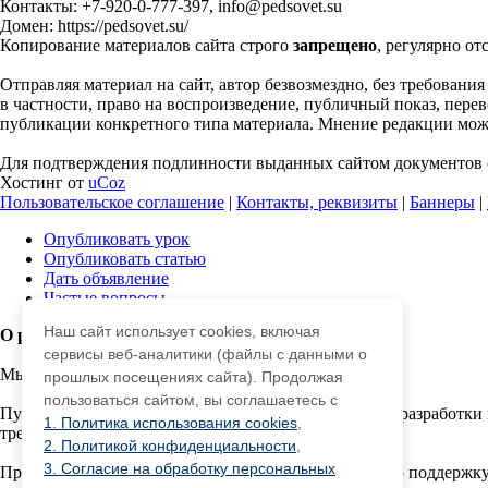
Контакты: +7-920-0-777-397, info@pedsovet.su
Домен: https://pedsovet.su/
Копирование материалов сайта строго
запрещено
, регулярно от
Отправляя материал на сайт, автор безвозмездно, без требовани
в частности, право на воспроизведение, публичный показ, перево
публикации конкретного типа материала. Мнение редакции может
Для подтверждения подлинности выданных сайтом документов с
Хостинг от
uCoz
Пользовательское соглашение
|
Контакты, реквизиты
|
Баннеры
|
Опубликовать урок
Опубликовать статью
Дать объявление
Частые вопросы
Наш сайт использует cookies, включая
О работе с сайтом
сервисы веб-аналитики (файлы с данными о
Мы используем cookie.
прошлых посещениях сайта). Продолжая
пользоваться сайтом, вы соглашаетесь с
Публикуя материалы на сайте (комментарии, статьи, разработки 
1. Политика использования cookies
,
третьми лицами.
2. Политикой конфиденциальности
,
3. Согласие на обработку персональных
При этом редакция сайта готова оказывать всяческую поддержку