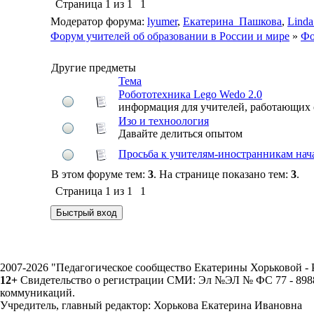
Страница
1
из
1
1
Модератор форума:
lyumer
,
Екатерина_Пашкова
,
Linda
Форум учителей об образовании в России и мире
»
Фо
Другие предметы
Тема
Робототехника Lego Wedo 2.0
информация для учителей, работающих с
Изо и техноология
Давайте делиться опытом
Просьба к учителям-иностранникам нача
В этом форуме тем:
3
. На странице показано тем:
3
.
Страница
1
из
1
1
2007-2026 "Педагогическое сообщество Екатерины Хорьковой 
12+
Свидетельство о регистрации СМИ: Эл №ЭЛ № ФС 77 - 89883
коммуникаций.
Учредитель, главный редактор: Хорькова Екатерина Ивановна