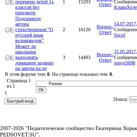
Сообщение
перемене детей 1х
1
15293
Ответ
КлаваХел
классов без
присмотр
Подскажите
14.07.2017
автора
Вопрос-
Сообщение
стихотворения "О
2
16126
Ответ
Socol
русский язык
великоведов"
Может ли
31.05.2017
школьник
Вопрос-
Сообщение
выполнять
3
14493
Ответ
sonya5698
домашнее задание
на завтра на пе
В этом форуме тем:
8
. На странице показано тем:
8
.
Страница
1
из
1
1
Поиск:
2007-2026 "Педагогическое сообщество Екатерины Хорьк
PEDSOVET.SU".