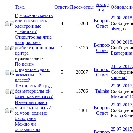
Автор
Тема
Ответы
Просмотры
Обновлен
темы
Где можно скачать
27.08.2018
или посмотреть
Вопрос-
Сообщение
4
15208
электронные
Ответ
alsergast
учебники?
Открытое занятие
06.06.2018
в социально-
Вопрос-
Сообщение
реабилитационном
1
13125
Ответ
Екатерина
центре
нужны советы
По каким
21.12.2017
предметам сдают
Вопрос-
Сообщение
5
20567
экзамены в 7
Ответ
smilena7
классе?
Технический труд
25.09.2017
без материальной
1
13706
Talinka
Сообщение
базы- как вести???
Михаил51
Имеет ли право
27.07.2017
учитель ставить 2
Вопрос-
Сообщение
1
14361
за урок, если не
Ответ
КлаваХел
было учен
Можно ли
25.07.2017
оставлять на
Вопрос-