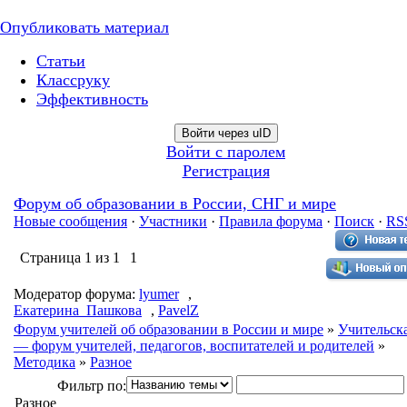
Опубликовать материал
Статьи
Классруку
Эффективность
Войти через uID
Войти с паролем
Регистрация
Форум об образовании в России, СНГ и мире
Новые сообщения
·
Участники
·
Правила форума
·
Поиск
·
RS
Страница
1
из
1
1
Модератор форума:
lyumer
,
Екатерина_Пашкова
,
PavelZ
Форум учителей об образовании в России и мире
»
Учительск
— форум учителей, педагогов, воспитателей и родителей
»
Методика
»
Разное
Фильтр по:
Разное