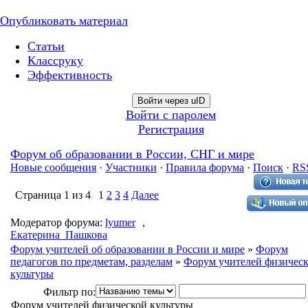
Опубликовать материал
Статьи
Классруку
Эффективность
Войти через uID
Войти с паролем
Регистрация
Форум об образовании в России, СНГ и мире
Новые сообщения
·
Участники
·
Правила форума
·
Поиск
·
RS
Страница
1
из
4
1
2
3
4
Далее
Модератор форума:
lyumer
,
Екатерина_Пашкова
Форум учителей об образовании в России и мире
»
Форум
педагогов по предметам, разделам
»
Форум учителей физичес
культуры
Фильтр по:
Форум учителей физической культуры