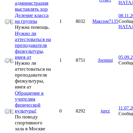
НАТА
администрация
выставлять хор
Деление класса
08.11.2
на группы
Сообще
1
8032
Максим7135
НАТА
Нужна помощь.
Нужно ли
аттестоваться на
преподавателя
физкультуры,
имея ат
05.09.2
1
8751
Joonnni
Сообще
Нужно ли
аттестоваться на
преподавателя
физкультуры,
имея ат
Обращение к
учителям
физической
11.07.2
культуры!
0
8292
jurez
Сообще
По поводу
спортивного
зала в Москве