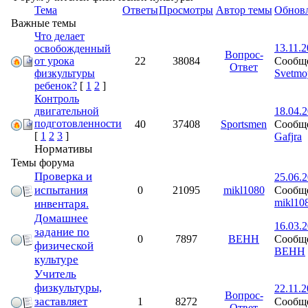
Тема
Ответы
Просмотры
Автор темы
Обнов
Важные темы
Что делает
13.11.2
освобожденный
Вопрос-
Сообще
от урока
22
38084
Ответ
Svetmo
физкультуры
ребенок?
[
1
2
]
Контроль
двигательной
18.04.2
подготовленности
Сообще
40
37408
Sportsmen
[
1
2
3
]
Gafjra
Нормативы
Темы форума
Проверка и
25.06.2
испытания
Сообще
0
21095
mikl1080
mikl10
инвентаря.
Домашнее
16.03.2
задание по
Сообще
0
7897
ВЕНН
физической
ВЕНН
культуре
Учитель
физкультуры,
22.11.2
Вопрос-
заставляет
Сообще
1
8272
Ответ