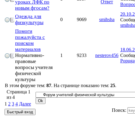
уроках ЛФК по
Ответ
Вопрос
новым фгосам?
20.10.2
Одежда для
0
9069
smihsha
Сообще
физкультуры
smihsh
Помоги
пожалуйста с
поиском
материалов
18.06.2
Нормативно-
Сообще
1
9233
nesterov456
Popuga
правовые
вопросы учителя
физической
культуры
В этом форуме тем:
87
. На странице показано тем:
25
.
Страница
1
из
4
1
2
3
4
Далее
Поиск: