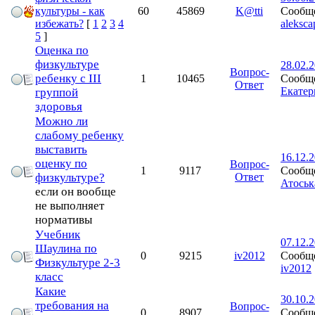
Сообще
культуры - как
60
45869
K@tti
aleksca
избежать?
[
1
2
3
4
5
]
Оценка по
физкультуре
28.02.2
Вопрос-
ребенку с III
Сообще
1
10465
Ответ
Екате
группой
здоровья
Можно ли
слабому ребенку
выставить
16.12.2
оценку по
Вопрос-
Сообще
1
9117
физкультуре?
Ответ
Атоськ
если он вообще
не выполняет
нормативы
Учебник
07.12.2
Шаулина по
Сообще
0
9215
iv2012
Физкультуре 2-3
iv2012
класс
Какие
30.10.2
требования на
Вопрос-
Сообще
0
8907