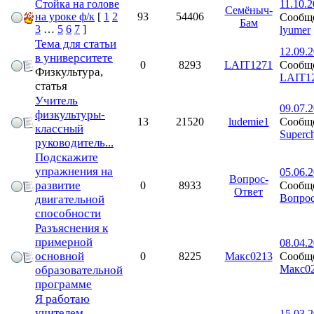
Стойка на голове
11.10.2
Семёныч-
на уроке ф/к
[
1
2
93
54406
Сообще
Бам
3
…
5
6
7
]
lyumer
Тема для статьи
12.09.2
в университете
Сообще
0
8293
LAIT1271
Физкультура,
LAIT1
статья
Учитель
09.07.2
физкультуры-
Сообще
13
21520
ludemie1
классный
Superch
руководитель...
Подскажите
упражнения на
05.06.2
Вопрос-
развитие
Сообще
0
8933
Ответ
Вопрос
двигательной
способности
Разъяснения к
примерной
08.04.2
основной
Сообще
0
8225
Макс0213
Макс0
образовательной
программе
Я работаю
учителем
15.03.2