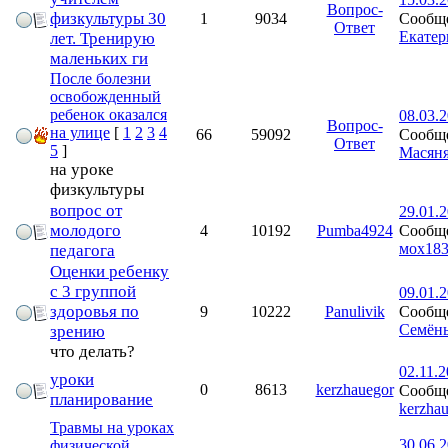
Вопрос-
физкультуры 30
Сообще
1
9034
Ответ
Екате
лет. Тренирую
маленьких ги
После болезни
освобожденный
ребенок оказался
08.03.2
Вопрос-
на улице
[
1
2
3
4
Сообще
66
59092
Ответ
5
]
Масян
на уроке
физкультуры
вопрос от
29.01.2
молодого
Сообще
4
10192
Pumba4924
мох18
педагога
Оценки ребенку
с 3 группой
09.01.2
здоровья по
Сообще
9
10222
Panulivik
Семён
зрению
что делать?
02.11.2
уроки
0
8613
kerzhauegor
Сообще
планирование
kerzha
Травмы на уроках
30.06.2
физической