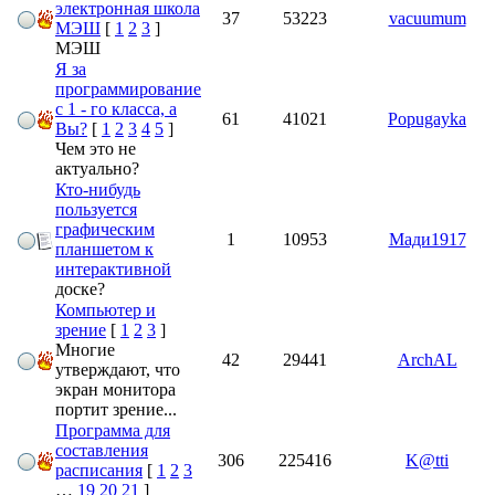
электронная школа
37
53223
vacuumum
МЭШ
[
1
2
3
]
МЭШ
Я за
программирование
с 1 - го класса, а
61
41021
Popugayka
Вы?
[
1
2
3
4
5
]
Чем это не
актуально?
Кто-нибудь
пользуется
графическим
1
10953
Мади1917
планшетом к
интерактивной
доске?
Компьютер и
зрение
[
1
2
3
]
Многие
42
29441
ArchAL
утверждают, что
экран монитора
портит зрение...
Программа для
составления
306
225416
K@tti
расписания
[
1
2
3
…
19
20
21
]