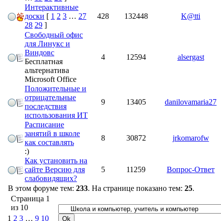
Интерактивные
доски
[
1
2
3
…
27
428
132448
K@tti
28
29
]
Свободный офис
для Линукс и
Виндовс
4
12594
alsergast
Бесплатная
альтернатива
Microsoft Office
Положительные и
отрицательные
9
13405
danilovamaria27
последствия
использования ИТ
Расписание
занятий в школе
8
30872
jrkomarofw
как составлять
:)
Как установить на
сайте Версию для
5
11259
Вопрос-Ответ
слабовидящих?
В этом форуме тем:
233
. На странице показано тем:
25
.
Страница
1
из
10
1
2
3
…
9
10