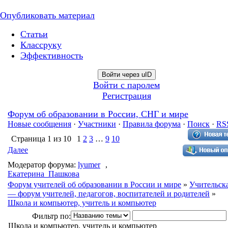
Опубликовать материал
Статьи
Классруку
Эффективность
Войти через uID
Войти с паролем
Регистрация
Форум об образовании в России, СНГ и мире
Новые сообщения
·
Участники
·
Правила форума
·
Поиск
·
RS
Страница
1
из
10
1
2
3
…
9
10
Далее
Модератор форума:
lyumer
,
Екатерина_Пашкова
Форум учителей об образовании в России и мире
»
Учительск
— форум учителей, педагогов, воспитателей и родителей
»
Школа и компьютер, учитель и компьютер
Фильтр по:
Школа и компьютер, учитель и компьютер