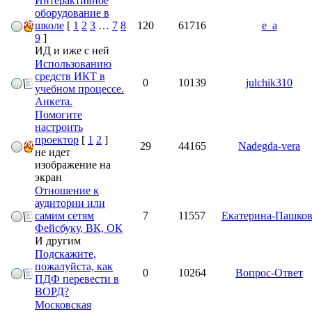
Интерактивное
оборудование в
школе
[
1
2
3
…
7
8
120
61716
e_a
9
]
ИД и иже с ней
Использованию
средств ИКТ в
0
10139
julchik310
учебном процессе.
Анкета.
Помогите
настроить
проектор
[
1
2
]
29
44165
Nadegda-vera
не идет
изображение на
экран
Отношение к
аудитории или
самим сетям
7
11557
Екатерина-Пашков
Фейсбуку, ВК, ОК
И другим
Подскажите,
пожалуйста, как
0
10264
Вопрос-Ответ
ПДФ перевести в
ВОРД?
Московская