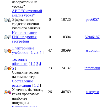
лаборатории на
уроках?
АИС "Системный
анализ урока"
Эффективное
0
10726
pav6057
средство оценки
учебного занятия
Использование
ГИС на уроках
0
10304
Vera6187
географии
Электронные
47
38599
astronom
учебники
[
1
2
3
4
]
Тестовые
оболочки
[
1
2
3
4
5
]
73
74137
informatik
Создание тестов
на компьютере
Составление
расписания
[
1
2
]
Хотелось бы знать,
26
40769
alsergast
какая программа
наиболее
популярна