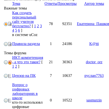
Тема
Ответы
Просмотры
Автор темы
Важные темы
Как создать
персональный
сайт учителя
78
92351
Екатерина_Пашко
бесплатно?
[
1
2
3
4
5
6
]
в системе uCoz
Правила раздела
1
24186
K@tti
Темы форума
ИКТ-компетенция
- а что это такое?
[
21
30363
doctor_orz
1
2
]
Цензор на ПК
7
10637
руслан7763
Вопрос о
цифровых
лабораториях в
школе
0
10522
sasmurzin
кто-то использовл
цифровые