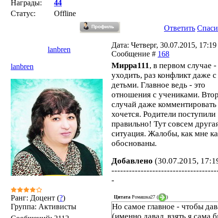
Награды:
44
Статус:
Offline
Ответить
Спаси
Дата: Четверг, 30.07.2015, 17:19 
lanbren
Сообщение #
168
Мирра111
, в первом случае -
lanbren
уходить, раз конфликт даже с
детьми. Главное ведь - это
отношения с учениками. Вто
случай даже комментировать
хочется. Родители поступили
правильно! Тут совсем друга
ситуация. Жалобы, как мне к
обоснованы.
Добавлено
(30.07.2015, 17:1
------------------------------------
-
Ранг: Доцент (
?
)
Цитата
Ромашка27
(
)
Но самое главное - чтобы дав
Группа: Активисты
(именно давал, взять я сама 