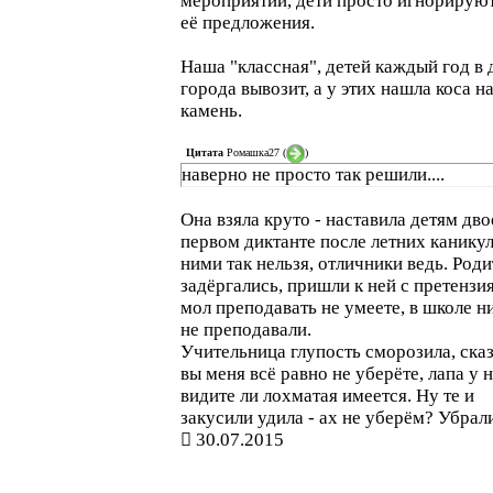
мероприятий, дети просто игнорируют
её предложения.
Наша "классная", детей каждый год в 
города вывозит, а у этих нашла коса н
камень.
Цитата
Ромашка27
(
)
наверно не просто так решили....
Она взяла круто - наставила детям дво
первом диктанте после летних каникул,
ними так нельзя, отличники ведь. Род
задёргались, пришли к ней с претензи
мол преподавать не умеете, в школе н
не преподавали.
Учительница глупость сморозила, сказ
вы меня всё равно не уберёте, лапа у 
видите ли лохматая имеется. Ну те и
закусили удила - ах не уберём? Убрал
30.07.2015