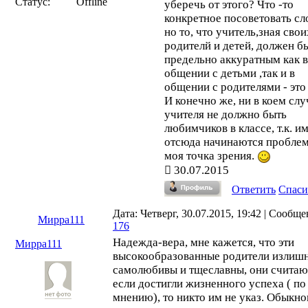
Статус:
Offline
оскорбления. Мама оскорб
уберечь от этого? Что -то
собиралась идти к юристу, 
конкретное посоветовать сл
конфликт удалось погасить.
но то, что учитель,зная свои
Учительница в этой ситуаци
родителй и детей, должен б
делала попытки изъять запис
предельно аккуратным как в
так сказать уничтожить улик
общении с детьми ,так и в
общении с родителями - это 
И конечно же, ни в коем слу
учителя не должно быть
любимчиков в классе, т.к. и
отсюда начинаются проблем
моя точка зрения.
30.07.2015
Ответить
Спаси
Дата: Четверг, 30.07.2015, 19:42 | Сообще
Мирра111
176
Надежда-вера, мне кажется, что эти
Мирра111
высокообразованные родители излиш
самолюбивы и тщеславны, они считают
если достигли жизненного успеха ( по
мнению), то никто им не указ. Обыкн