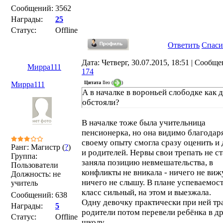
Сообщений:
3562
Награды:
25
Статус:
Offline
Ответить
Спаси
Дата: Четверг, 30.07.2015, 18:51 | Сообще
Мирра111
174
Цитата
Ileo
(
)
Мирра111
А в началке в вороньей слободке как 
обстояли?
В началке тоже была учительница
пенсионерка, но она видимо благодар
своему опыту смогла сразу оценить и 
Ранг: Магистр (
?
)
и родителей. Нервы свои трепать не ст
Группа:
заняла позицию невмешательства, в
Пользователи
конфликты не вникала - ничего не виж
Должность: не
ничего не слышу. В плане успеваемос
учитель
класс сильный, на этом и выезжала.
Сообщений:
638
Одну девочку практически при ней тр
Награды:
5
родители потом перевели ребёнка в д
Статус:
Offline
школу.