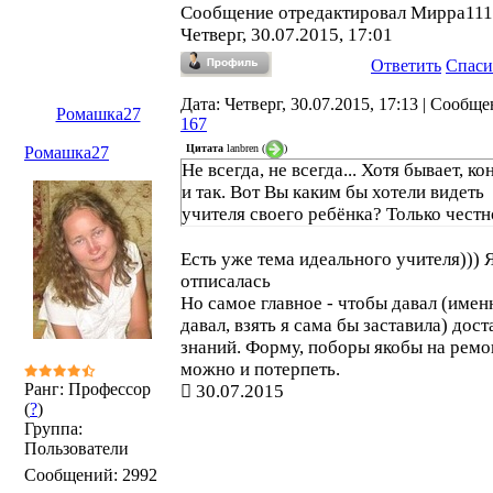
Сообщение отредактировал
Мирра111
Четверг, 30.07.2015, 17:01
Ответить
Спаси
Дата: Четверг, 30.07.2015, 17:13 | Сообще
Ромашка27
167
Цитата
lanbren
(
)
Ромашка27
Не всегда, не всегда... Хотя бывает, к
и так. Вот Вы каким бы хотели видеть
учителя своего ребёнка? Только честн
Есть уже тема идеального учителя))) 
отписалась
Но самое главное - чтобы давал (имен
давал, взять я сама бы заставила) дос
знаний. Форму, поборы якобы на ремо
можно и потерпеть.
Ранг: Профессор
30.07.2015
(
?
)
Группа:
Пользователи
Сообщений:
2992