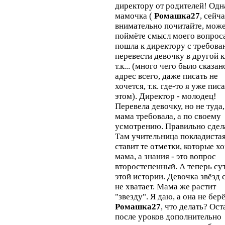
директору от родителей! Одн
мамочка (
Ромашка27
, сейч
внимательно почитайте, може
поймёте смысл моего вопрос
пошла к директору с требова
перевести девочку в другой к
т.к... (много чего было сказан
адрес всего, даже писать не
хочется, т.к. где-то я уже пис
этом). Директор - молодец!
Перевела девочку, но не туда,
мама требовала, а по своему
усмотрению. Правильно сдел
Там учительница покладистая
ставит те отметки, которые х
мама, а знания - это вопрос
второстепенный. А теперь су
этой истории. Девочка звёзд 
не хватает. Мама же растит
"звезду". Я даю, а она не берё
Ромашка27
, что делать? Ос
после уроков дополнительно