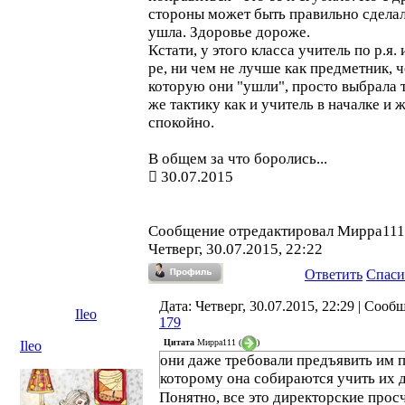
стороны может быть правильно сделал
ушла. Здоровье дороже.
Кстати, у этого класса учитель по р.я. 
ре, ни чем не лучше как предметник, ч
которую они "ушли", просто выбрала 
же тактику как и учитель в началке и 
спокойно.
В общем за что боролись...
30.07.2015
Сообщение отредактировал
Мирра111
Четверг, 30.07.2015, 22:22
Ответить
Спаси
Дата: Четверг, 30.07.2015, 22:29 | Сооб
Ileo
179
Цитата
Мирра111
(
)
Ileo
они даже требовали предъявить им 
которому она собираются учить их 
Понятно, все это директорские прос