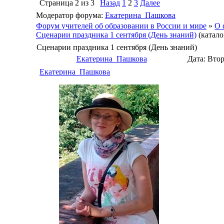
Страница
2
из
3
Назад
1
2
3
Далее
Модератор форума:
Екатерина_Пашкова
Форум учителей об образовании в России и мире
»
О 
Сценарии праздника 1 сентября (День знаний)
(катал
Сценарии праздника 1 сентября (День знаний)
Екатерина_Пашкова
Дата: Втор
Екатерина_Пашкова