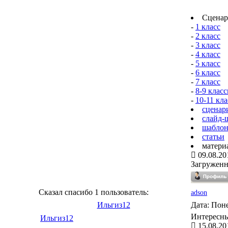
Сценар
-
1 класс
-
2 класс
-
3 класс
-
4 класс
-
5 класс
-
6 класс
-
7 класс
-
8-9 клас
-
10-11 кл
сценар
слайд-
шаблон
статьи
матер
09.08.20
Загружен
Сказал спасибо 1 пользователь:
adson
Ильгиз12
Дата: Поне
Интересны
Ильгиз12
15.08.20