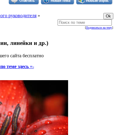
ного руководителя
»
[
Подписаться на тему
]
ии, линейки и др.)
шего сайта бесплатно
о теме здесь =-