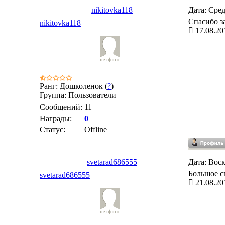
nikitovka118
Дата: Сред
Спасибо з
nikitovka118
17.08.20
Ранг: Дошколенок (
?
)
Группа: Пользователи
Сообщений:
11
Награды:
0
Статус:
Offline
svetarad686555
Дата: Воск
Большое с
svetarad686555
21.08.20