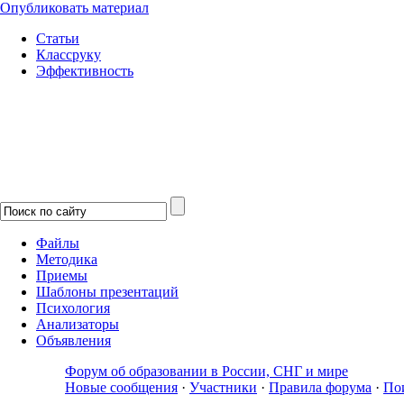
Опубликовать материал
Статьи
Классруку
Эффективность
Файлы
Методика
Приемы
Шаблоны презентаций
Психология
Анализаторы
Объявления
Форум об образовании в России, СНГ и мире
Новые сообщения
·
Участники
·
Правила форума
·
По