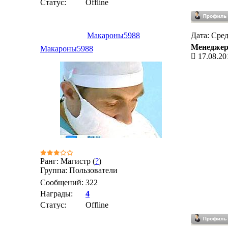
Статус:
Offline
Макароны5988
Дата: Сред
Менедже
Макароны5988
17.08.20
Ранг: Магистр (
?
)
Группа: Пользователи
Сообщений:
322
Награды:
4
Статус:
Offline