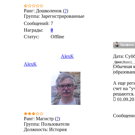
Ранг: Дошколенок (
?
)
Группа: Зарегистрированные
Сообщений:
7
Награды:
0
Статус:
Offline
AlexK
Дата: Субб
Quote
(
Rezerv
)
AlexK
Обычная к
образован
А еще рег
счет на "
решаются. 
01.09.20
Сообщени
Ранг: Магистр (
?
)
Группа: Пользователи
Должность: История