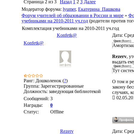
Страница
2
из
3
Назад
1
2
3
Далее
Модератор форума:
lyumer
,
Екатерина_Пашкова
Форум учителей об образовании в России и мире
»
Фо
учебниками на 2010-2011 уч.год
(родители против тог
Комплектация учебниками на 2010-2011 уч.год
Konfetk@
Дата: Сред
Quote
(
Rezerv
)
Konfetk@
Амортизац
Rezerv
, у
выдать ем
Quote
(
Rezerv
)
Тут систе
Ранг: Дошколенок (
?
)
О том и ре
Группа: Зарегистрированные
закону бес
Должность: заведующая библиотекой
случаях, 
02.05.20
Сообщений:
3
Награды:
0
Статус:
Offline
Rezerv
Дата: Сред