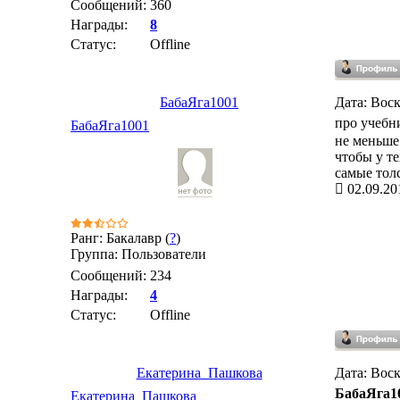
Сообщений:
360
Награды:
8
Статус:
Offline
БабаЯга1001
Дата: Воск
про учебн
БабаЯга1001
не меньше.
чтобы у те
самые тол
02.09.20
Ранг: Бакалавр (
?
)
Группа: Пользователи
Сообщений:
234
Награды:
4
Статус:
Offline
Екатерина_Пашкова
Дата: Воск
БабаЯга1
Екатерина_Пашкова