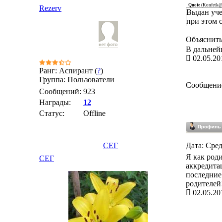
Quote
(
Konfetk
Rezerv
Выдан уче
при этом 
Объяснить
В дальней
02.05.20
Ранг: Аспирант (
?
)
Группа: Пользователи
Сообщени
Сообщений:
923
Награды:
12
Статус:
Offline
СЕГ
Дата: Сред
Я как роди
СЕГ
аккредита
последние.
родителей
02.05.20