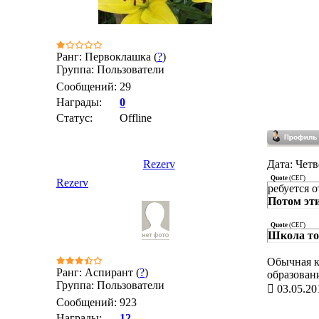
Ранг: Первоклашка (
?
)
Группа: Пользователи
Сообщений:
29
Награды:
0
Статус:
Offline
Rezerv
Дата: Четв
Quote
(
СЕГ
)
Rezerv
ребуется о
Потом эт
Quote
(
СЕГ
)
Школа тож
Обычная к
Ранг: Аспирант (
?
)
образован
Группа: Пользователи
03.05.20
Сообщений:
923
Награды:
12