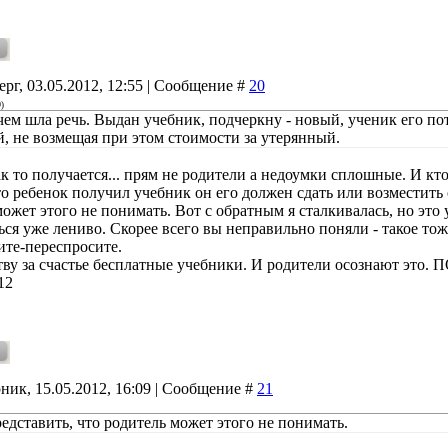
ерг, 03.05.2012, 12:55 | Сообщение #
20
@
)
чем шла речь. Выдан учебник, подчеркну - новый, ученик его пот
й, не возмещая при этом стоимости за утерянный.
к то получается... прям не родители а недоумки сплошные. И кто
о ребенок получил учебник он его должен сдать или возместить 
ожет этого не понимать. Вот с обратным я сталкивалась, но это 
ься уже лениво. Скорее всего вы неправильно поняли - такое то
ите-переспросите.
ву за счастье бесплатные учебники. И родители осознают это. ПО
12
ник, 15.05.2012, 16:09 | Сообщение #
21
редставить, что родитель может этого не понимать.