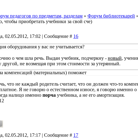
рум педагогов по предметам, разделам
»
Форум библиотекарей
о, чтобы приобретать учебники за свой сче)
а, 02.05.2012, 17:02 | Сообщение #
16
ия оборудования у вас не учитывается?
точню о чем шла речь. Выдан учебник, подчеркну -
новый
, учени
у другой, не возмещая при этом стоимости за утерянный.
ма компенсаций (материальных) поможет
чь, что не каждый родитель считает, что он должен что-то компен
платное. Я не говорю о естественном износе, я говорю именно о т
когда налицо именно
порча
учебника, а не его амортизация.
12
а, 02.05.2012, 17:17 | Сообщение #
17