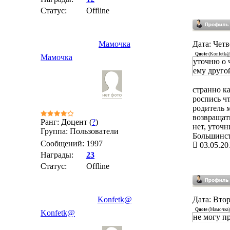
Статус:
Offline
Мамочка
Дата: Четв
Quote
(
Konfetk
Мамочка
уточню о 
ему друго
странно ка
роспись чт
родитель м
возвращат
Ранг: Доцент (
?
)
нет, уточн
Группа: Пользователи
Большинст
Сообщений:
1997
03.05.20
Награды:
23
Статус:
Offline
Konfetk@
Дата: Втор
Quote
(
Мамочка
)
Konfetk@
не могу п