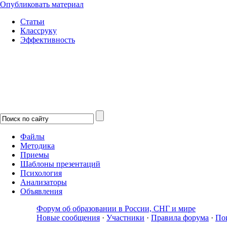
Опубликовать материал
Статьи
Классруку
Эффективность
Файлы
Методика
Приемы
Шаблоны презентаций
Психология
Анализаторы
Объявления
Форум об образовании в России, СНГ и мире
Новые сообщения
·
Участники
·
Правила форума
·
По