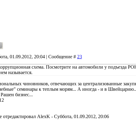
ота, 01.09.2012, 20:04 | Сообщение #
23
оррупционная схема. Посмотрите на автомобили у подъезда РОН
ием называется.
иональных чиновников, отвечающих за централизованные закупки
учебные" семинары к теплым морям... А иногда - и в Швейцарию.
Рашен бизнес...
12
е отредактировал
AlexK
-
Суббота, 01.09.2012, 20:06