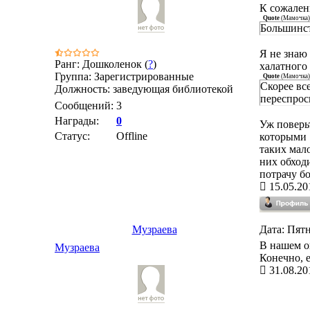
К сожалени
Quote
(
Мамочка
)
Большинст
Я не знаю
Ранг: Дошколенок (
?
)
халатного
Группа: Зарегистрированные
Quote
(
Мамочка
)
Скорее вс
Должность: заведующая библиотекой
переспрос
Сообщений:
3
Награды:
0
Уж поверьт
Статус:
Offline
которыми "
таких мало
них обходи
потрачу б
15.05.20
Музраева
Дата: Пятн
В нашем о
Музраева
Конечно, 
31.08.20