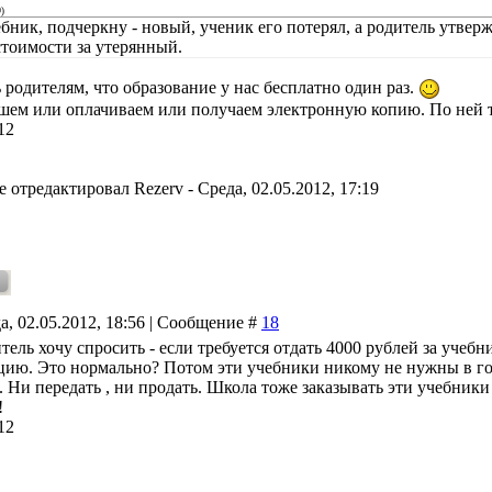
@
)
бник, подчеркну - новый, ученик его потерял, а родитель утверж
стоимости за утерянный.
 родителям, что образование у нас бесплатно один раз.
шем или оплачиваем или получаем электронную копию. По ней 
12
е отредактировал
Rezerv
-
Среда, 02.05.2012, 17:19
а, 02.05.2012, 18:56 | Сообщение #
18
тель хочу спросить - если требуется отдать 4000 рублей за учебн
цию. Это нормально? Потом эти учебники никому не нужны в горо
 Ни передать , ни продать. Школа тоже заказывать эти учебники н
!
12