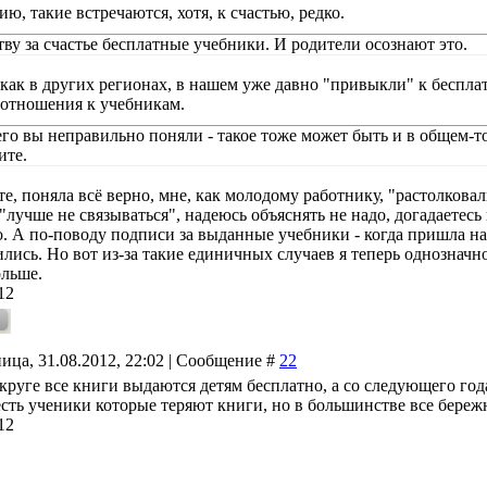
ю, такие встречаются, хотя, к счастью, редко.
ву за счастье бесплатные учебники. И родители осознают это.
 как в других регионах, в нашем уже давно "привыкли" к беспла
 отношения к учебникам.
его вы неправильно поняли - такое тоже может быть и в общем-то
ите.
е, поняла всё верно, мне, как молодому работнику, "растолковали
лучше не связываться", надеюсь объяснять не надо, догадаетесь 
. А по-поводу подписи за выданные учебники - когда пришла на 
лись. Но вот из-за такие единичных случаев я теперь однозначно
ольше.
12
ица, 31.08.2012, 22:02 | Сообщение #
22
круге все книги выдаются детям бесплатно, а со следующего год
есть ученики которые теряют книги, но в большинстве все береж
12