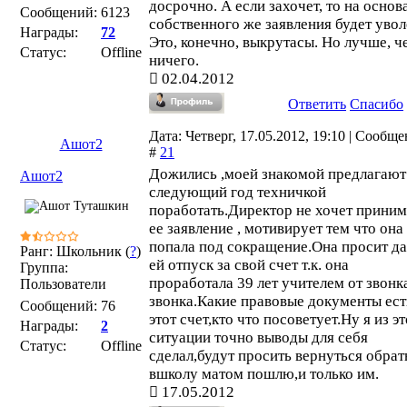
досрочно. А если захочет, то на основ
Сообщений:
6123
собственного же заявления будет увол
Награды:
72
Это, конечно, выкрутасы. Но лучше, ч
Статус:
Offline
ничего.
02.04.2012
Ответить
Спасибо
Дата: Четверг, 17.05.2012, 19:10 | Сообщ
Ашот2
#
21
Дожились ,моей знакомой предлагают
Ашот2
следующий год техничкой
поработать.Директор не хочет приним
ее заявление , мотивирует тем что она
попала под сокращение.Она просит да
Ранг: Школьник (
?
)
ей отпуск за свой счет т.к. она
Группа:
проработала 39 лет учителем от звонк
Пользователи
звонка.Какие правовые документы ест
Сообщений:
76
этот счет,кто что посоветует.Ну я из э
Награды:
2
ситуации точно выводы для себя
Статус:
Offline
сделал,будут просить вернуться обрат
вшколу матом пошлю,и только им.
17.05.2012