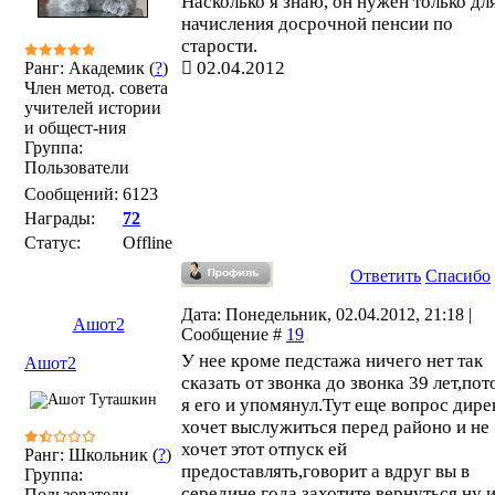
Насколько я знаю, он нужен только дл
начисления досрочной пенсии по
старости.
02.04.2012
Ранг: Академик (
?
)
Член метод. совета
учителей истории
и общест-ния
Группа:
Пользователи
Сообщений:
6123
Награды:
72
Статус:
Offline
Ответить
Спасибо
Дата: Понедельник, 02.04.2012, 21:18 |
Ашот2
Сообщение #
19
У нее кроме педстажа ничего нет так
Ашот2
сказать от звонка до звонка 39 лет,по
я его и упомянул.Тут еще вопрос дире
хочет выслужиться перед районо и не
хочет этот отпуск ей
Ранг: Школьник (
?
)
предоставлять,говорит а вдруг вы в
Группа:
середине года захотите вернуться ну 
Пользователи