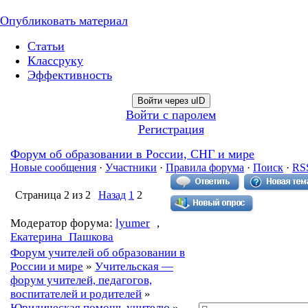
Опубликовать материал
Статьи
Классруку
Эффективность
Войти через uID
Войти с паролем
Регистрация
Форум об образовании в России, СНГ и мире
Новые сообщения
·
Участники
·
Правила форума
·
Поиск
·
RS
Страница
2
из
2
Назад
1
2
Модератор форума:
lyumer
,
Екатерина_Пашкова
Форум учителей об образовании в
России и мире
»
Учительская —
форум учителей, педагогов,
воспитателей и родителей
»
Юридическая помощь учителю
»