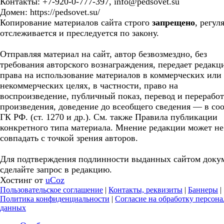
Контакты: +7-920-0-777-397, info@pedsovet.su
Домен: https://pedsovet.su/
Копирование материалов сайта строго
запрещено
, регул
отслеживается и преследуется по закону.
Отправляя материал на сайт, автор безвозмездно, без
требования авторского вознаграждения, передает редакц
права на использование материалов в коммерческих или
некоммерческих целях, в частности, право на
воспроизведение, публичный показ, перевод и перерабо
произведения, доведение до всеобщего сведения — в соо
ГК РФ. (ст. 1270 и др.). См. также Правила публикации
конкретного типа материала. Мнение редакции может не
совпадать с точкой зрения авторов.
Для подтверждения подлинности выданных сайтом доку
сделайте запрос в редакцию.
Хостинг от
uCoz
Пользовательское соглашение
|
Контакты, реквизиты
|
Баннеры
|
Политика конфиденциальности
|
Согласие на обработку персон
данных