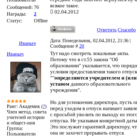
всякое такое.
Сообщений:
76
02.04.2012
Награды:
2
Статус:
Offline
Ответить
Спасибо
Дата: Понедельник, 02.04.2012, 21:36 |
Иваныч
Сообщение #
20
Тут надо смотреть локальные акты.
Иваныч
Потому что в ст.55 закона "Об
образовании" указывается, что порядо
условия предоставления такого отпус
""
определяются учредителем и (или
уставом
данного образовательного
учреждения".
Но для успокоения директора, пусть о
Ранг: Академик (
?
)
перед уходом в отпуск напишет заявл
Член метод. совета
с просьбой уволить по выходу из этог
учителей истории
отпуска. Не указывая конкретной даты
и общест-ния
Это послужит гарантией директору, ч
Группа:
она не захочет прерывать отпуск
Пользователи