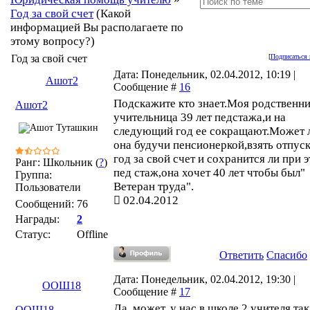
Год за свой счет
(Какой
информацией Вы располагаете по
этому вопросу?)
Год за свой счет
[
Подписаться 
Дата: Понедельник, 02.04.2012, 10:19 |
Ашот2
Сообщение #
16
Подскажите кто знает.Моя родственн
Ашот2
учительница 39 лет педстажа,и на
следующий год ее сокращают.Может 
она будучи пенсионеркой,взять отпуск
год за свой счет и сохранится ли при 
Ранг: Школьник (
?
)
пед стаж,она хочет 40 лет чтобы был"
Группа:
Ветеран труда".
Пользователи
02.04.2012
Сообщений:
76
Награды:
2
Статус:
Offline
Ответить
Спасибо
Дата: Понедельник, 02.04.2012, 19:30 |
ООШ18
Сообщение #
17
Да, может, у нас в школе 2 учителя так
ООШ18