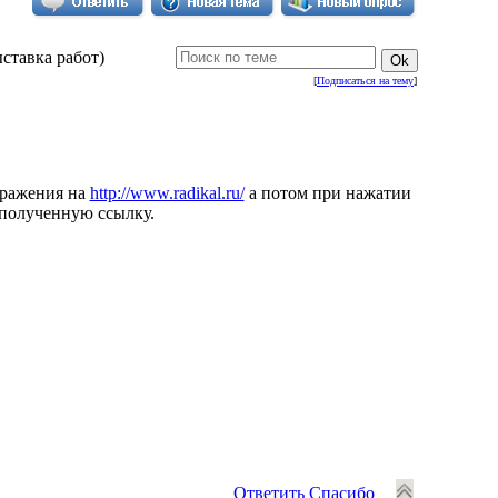
ыставка работ)
[
Подписаться на тему
]
бражения на
http://www.radikal.ru/
а потом при нажатии
 полученную ссылку.
Ответить
Спасибо