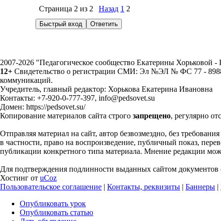
Страница
2
из
2
Назад
1
2
2007-2026 "Педагогическое сообщество Екатерины Хорьковой 
12+
Свидетельство о регистрации СМИ: Эл №ЭЛ № ФС 77 - 89883
коммуникаций.
Учредитель, главный редактор: Хорькова Екатерина Ивановна
Контакты: +7-920-0-777-397, info@pedsovet.su
Домен: https://pedsovet.su/
Копирование материалов сайта строго
запрещено
, регулярно от
Отправляя материал на сайт, автор безвозмездно, без требовани
в частности, право на воспроизведение, публичный показ, перево
публикации конкретного типа материала. Мнение редакции может
Для подтверждения подлинности выданных сайтом документов с
Хостинг от
uCoz
Пользовательское соглашение
|
Контакты, реквизиты
|
Баннеры
|
Опубликовать урок
Опубликовать статью