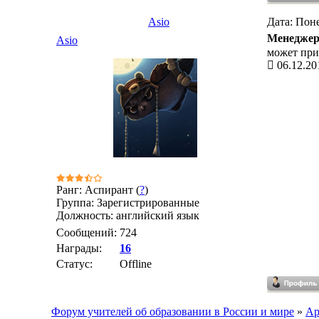
Asio
Дата: Поне
Менедже
Asio
может при
06.12.20
Ранг: Аспирант (
?
)
Группа: Зарегистрированные
Должность: английский язык
Сообщений:
724
Награды:
16
Статус:
Offline
Форум учителей об образовании в России и мире
»
Ар