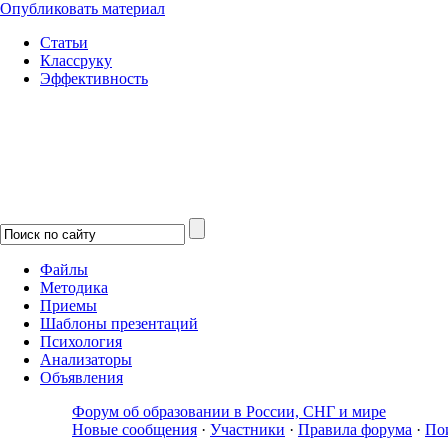
Опубликовать материал
Статьи
Классруку
Эффективность
Файлы
Методика
Приемы
Шаблоны презентаций
Психология
Анализаторы
Объявления
Форум об образовании в России, СНГ и мире
Новые сообщения
·
Участники
·
Правила форума
·
По