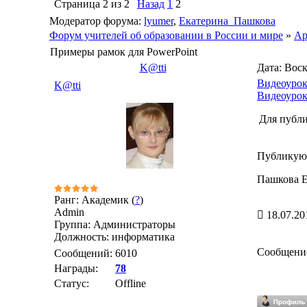
Страница
2
из
2
Назад
1
2
Модератор форума:
lyumer
,
Екатерина_Пашкова
Форум учителей об образовании в России и мире
»
Ар
Примеры рамок для PowerPoint
K@tti
Дата: Воск
Видеоурок
K@tti
Видеоурок
Для публи
Публикую 
Пашкова Е
Ранг: Академик (
?
)
Admin
18.07.20
Группа: Администраторы
Должность: информатика
Сообщени
Сообщений:
6010
Награды:
78
Статус:
Offline