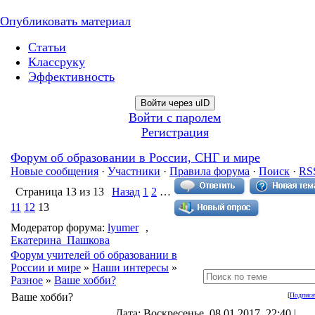
Опубликовать материал
Статьи
Классруку
Эффективность
Войти через uID
Войти с паролем
Регистрация
Форум об образовании в России, СНГ и мире
Новые сообщения
·
Участники
·
Правила форума
·
Поиск
·
RS
Страница
13
из
13
Назад
1
2
…
11
12
13
Модератор форума:
lyumer
,
Екатерина_Пашкова
Форум учителей об образовании в
России и мире
»
Наши интересы
»
Разное
»
Ваше хобби?
Ваше хобби?
[
Подписа
Дата: Воскресенье, 08.01.2017, 22:40 |