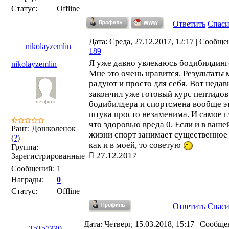
Статус:
Offline
Ответить
Спас
Дата: Среда, 27.12.2017, 12:17 | Сообще
nikolayzemlin
189
Я уже давно увлекаюсь бодибилдинг
nikolayzemlin
Мне это очень нравится. Результаты 
радуют и просто для себя. Вот недав
закончил уже готовый курс пептидов
бодибилдера и спортсмена вообще э
штука просто незаменима. И самое г
что здоровью вреда 0. Если и в ваше
Ранг: Дошколенок
жизни спорт занимает существенное 
(
?
)
как и в моей, то советую
Группа:
27.12.2017
Зарегистрированные
Сообщений:
1
Награды:
0
Статус:
Offline
Ответить
Спас
Дата: Четверг, 15.03.2018, 15:17 | Сообще
TaTa7330