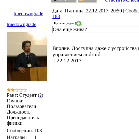
Дата: Пятница, 22.12.2017, 20:50 | Сооб
truedowngrade
188
Цитата
iyugov
(
)
truedowngrade
Она ещё жива?
Вполне. Доступна даже с устройства
управлением android
22.12.2017
Ранг: Студент (
?
)
Группа:
Пользователи
Должность:
Преподаватель
физики
Сообщений:
103
Награды:
1