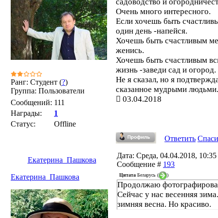
садоводство и огородничест
Очень много интересного.
Если хочешь быть счастлив
один день -напейся.
Хочешь быть счастливым ме
женись.
Хочешь быть счастливым в
жизнь -заведи сад и огород.
Не я сказал, но я подтверж
Ранг: Студент (
?
)
сказанное мудрыми людьми
Группа: Пользователи
03.04.2018
Сообщений:
111
Награды:
1
Статус:
Offline
Ответить
Спас
Дата: Среда, 04.04.2018, 10:35 
Екатерина_Пашкова
Сообщение #
193
Цитата
Беларусь
(
)
Екатерина_Пашкова
Продолжаю фотографирова
Сейчас у нас весенняя зима
зимняя весна. Но красиво.