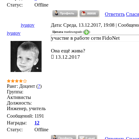
Статус:
Offline
Ответить
Спас
iyugov
Дата: Среда, 13.12.2017, 19:08 | Сообщен
Цитата
truedowngrade
(
)
iyugov
участие в работе сети FidoNet
Она ещё жива?
13.12.2017
Ранг: Доцент (
?
)
Группа:
Активисты
Должность:
Инженер, учитель
Сообщений:
1191
Награды:
12
Статус:
Offline
Ответить
Спас