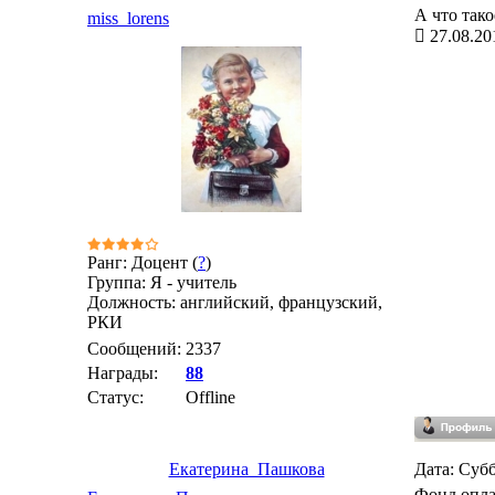
А что так
miss_lorens
27.08.20
Ранг: Доцент (
?
)
Группа: Я - учитель
Должность: английский, французский,
РКИ
Сообщений:
2337
Награды:
88
Статус:
Offline
Екатерина_Пашкова
Дата: Субб
Фонд опла