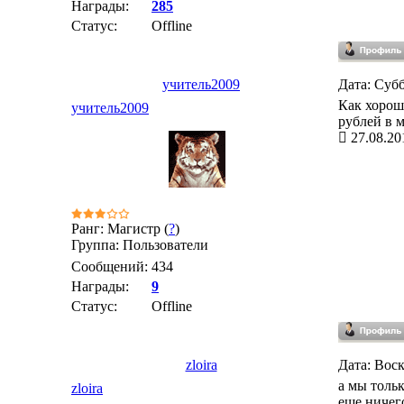
Награды:
285
Статус:
Offline
учитель2009
Дата: Субб
Как хорошо
учитель2009
рублей в м
27.08.20
Ранг: Магистр (
?
)
Группа: Пользователи
Сообщений:
434
Награды:
9
Статус:
Offline
zloira
Дата: Воск
а мы толь
zloira
еще ничего