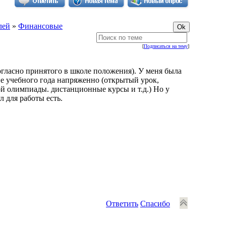
лей
»
Финансовые
[
Подписаться на тему
]
огласно принятого в школе положения). У меня была
дие учебного года напряженно (открытый урок,
й олимпиады. дистанционные курсы и т.д.) Но у
л для работы есть.
Ответить
Спасибо