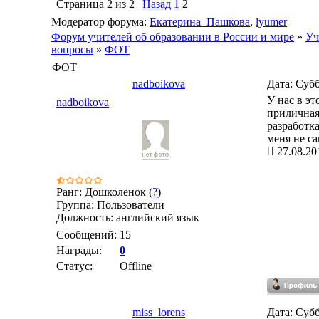
Страница
2
из
2
Назад
1
2
Модератор форума:
Екатерина_Пашкова
,
lyumer
Форум учителей об образовании в России и мире
»
Уч
вопросы
»
ФОТ
ФОТ
nadboikova
Дата: Субб
У нас в э
nadboikova
приличная 
разработк
меня не са
27.08.20
Ранг: Дошколенок (
?
)
Группа: Пользователи
Должность: английский язык
Сообщений:
15
Награды:
0
Статус:
Offline
miss_lorens
Дата: Субб