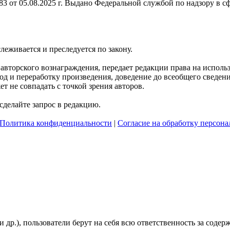
 от 05.08.2025 г. Выдано Федеральной службой по надзору в с
слеживается и преследуется по закону.
я авторского вознаграждения, передает редакции права на испол
д и переработку произведения, доведение до всеобщего сведения 
 не совпадать с точкой зрения авторов.
делайте запрос в редакцию.
Политика конфиденциальности
|
Согласие на обработку персон
и др.), пользователи берут на себя всю ответственность за сод