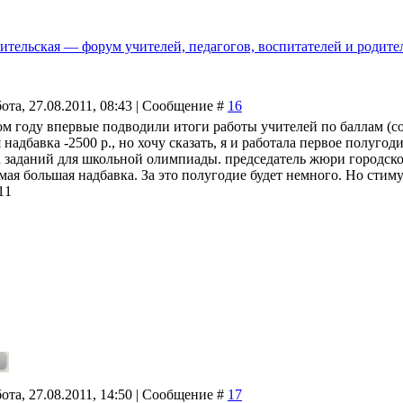
ительская — форум учителей, педагогов, воспитателей и родите
ота, 27.08.2011, 08:43 | Сообщение #
16
том году впервые подводили итоги работы учителей по баллам (с
надбавка -2500 р., но хочу сказать, я и работала первое полуго
а заданий для школьной олимпиады. председатель жюри городско
мая большая надбавка. За это полугодие будет немного. Но стиму
11
ота, 27.08.2011, 14:50 | Сообщение #
17