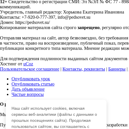
12+
Свидетельство о регистрации СМИ: Эл №ЭЛ № ФС 77 - 89883
коммуникаций.
Учредитель, главный редактор: Хорькова Екатерина Ивановна
Контакты: +7-920-0-777-397, info@pedsovet.su
Домен: https://pedsovet.su/
Копирование материалов сайта строго
запрещено
, регулярно от
Отправляя материал на сайт, автор безвозмездно, без требовани
в частности, право на воспроизведение, публичный показ, перево
публикации конкретного типа материала. Мнение редакции может
Для подтверждения подлинности выданных сайтом документов с
Хостинг от
uCoz
Пользовательское соглашение
|
Контакты, реквизиты
|
Баннеры
|
Опубликовать урок
Опубликовать статью
Дать объявление
Частые вопросы
О работе с сайтом
Наш сайт использует cookies, включая
Мы используем cookie.
сервисы веб-аналитики (файлы с данными о
прошлых посещениях сайта). Продолжая
Публикуя материалы на сайте (комментарии, статьи, разработки 
пользоваться сайтом, вы соглашаетесь с