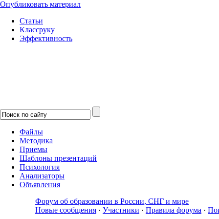
Опубликовать материал
Статьи
Классруку
Эффективность
Файлы
Методика
Приемы
Шаблоны презентаций
Психология
Анализаторы
Объявления
Форум об образовании в России, СНГ и мире
Новые сообщения
·
Участники
·
Правила форума
·
По