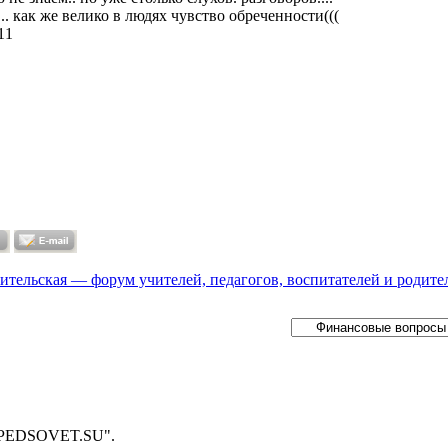
... как же велико в людях чувство обреченности(((
11
ительская — форум учителей, педагогов, воспитателей и родите
- PEDSOVET.SU".