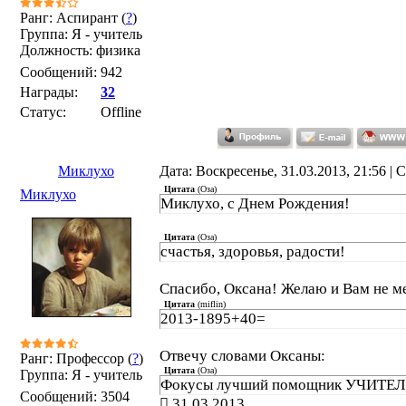
Ранг: Аспирант (
?
)
Группа: Я - учитель
Должность: физика
Сообщений:
942
Награды:
32
Статус:
Offline
Миклухо
Дата: Воскресенье, 31.03.2013, 21:56 |
Цитата
(
Оза
)
Миклухо
Миклухо, с Днем Рождения!
Цитата
(
Оза
)
счастья, здоровья, радости!
Спасибо, Оксана! Желаю и Вам не 
Цитата
(
miflin
)
2013-1895+40=
Отвечу словами Оксаны:
Ранг: Профессор (
?
)
Цитата
(
Оза
)
Группа: Я - учитель
Фокусы лучший помощник УЧИТЕЛ
Сообщений:
3504
31.03.2013