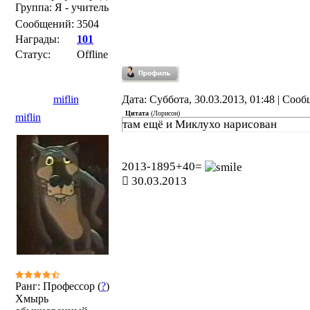
Группа: Я - учитель
Сообщений:
3504
Награды:
101
Статус:
Offline
miflin
Дата: Суббота, 30.03.2013, 01:48 | Соо
Цитата
(
Лорисон
)
miflin
там ещё и Миклухо нарисован
2013-1895+40=
30.03.2013
Ранг: Профессор (
?
)
Хмырь