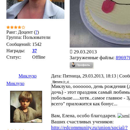
Ранг: Доцент (
?
)
Группа: Пользователи
Сообщений:
1542
Награды:
37
29.03.2013
Статус:
Offline
Загруженные файлы:
89697
Миклухо
Дата: Пятница, 29.03.2013, 18:13 | Со
Цитата
(
e_a
)
Миклухо
Миклухо, ооооооо, день рождения (
дочь) - этот праздник самый любимы
побольше......хотя...самое главное 
всего" приложится как бонус...
Вам, Елена, особо благодарен.
Ваших счастливых учеников:
http://edcommunity.ru/union/social/?