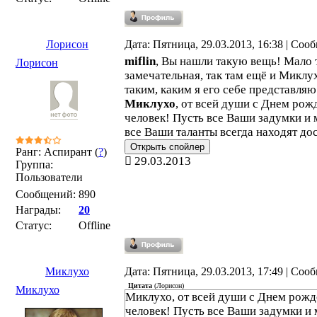
Лорисон
Дата: Пятница, 29.03.2013, 16:38 | Со
miflin
, Вы нашли такую вещь! Мало т
Лорисон
замечательная, так там ещё и Миклу
таким, каким я его себе представляю
Миклухо
, от всей души с Днем ро
человек! Пусть все Ваши задумки и
все Ваши таланты всегда находят до
Ранг: Аспирант (
?
)
29.03.2013
Группа:
Пользователи
Сообщений:
890
Награды:
20
Статус:
Offline
Миклухо
Дата: Пятница, 29.03.2013, 17:49 | Со
Цитата
(
Лорисон
)
Миклухо
Миклухо, от всей души с Днем рож
человек! Пусть все Ваши задумки и