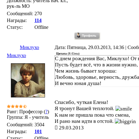
Должность: учитель нач. кл.,
рук-ль МО
Сообщений:
270
Награды:
114
Статус:
Offline
Миклухо
Дата: Пятница, 29.03.2013, 14:36 | Со
Цитата
(
R-Elena
)
Миклухо
С днем рождения Вас, Миклухо! От 
Пусть будет всё, что в жизни нужно,
Чем жизнь бывает хороша:
Любовь, здоровье, верность, дружб
И вечно юная душа!
Спасибо, чуткая Елена!
Я тронут Вашей теплотой.
Ранг: Профессор (
?
)
К нам не пришла пока что смена,
Группа: Я - учитель
И рано нам идти в отстой.
Сообщений:
3504
29.03.2013
Награды:
101
Статус:
Offline