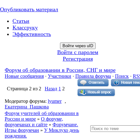
Опубликовать материал
Статьи
Классруку
Эффективность
Войти через uID
Войти с паролем
Регистрация
Форум об образовании в России, СНГ и мире
Новые сообщения
·
Участники
·
Правила форума
·
Поиск
·
RS
Страница
2
из
2
Назад
1
2
Модератор форума:
lyumer
,
Екатерина_Пашкова
Форум учителей об образовании в
России и мире
»
О форуме,
форумчанах и сайте
»
Форумчане.
Игры форумчан
»
У Миклухо день
рождения.