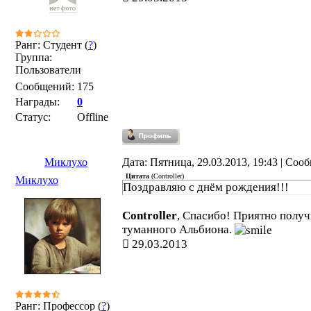
Ранг: Студент (
?
)
Группа:
Пользователи
Сообщений:
175
Награды:
0
Статус:
Offline
Миклухо
Дата: Пятница, 29.03.2013, 19:43 | Со
Цитата
(
Controller
)
Миклухо
Поздравляю с днём рождения!!!
Controller
, Спасибо! Приятно получ
туманного Альбиона.
29.03.2013
Ранг: Профессор (
?
)