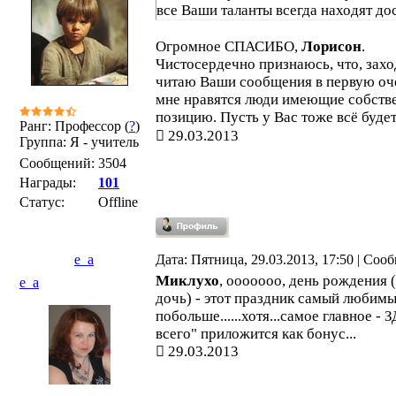
все Ваши таланты всегда находят д
Огромное СПАСИБО,
Лорисон
.
Чистосердечно признаюсь, что, зах
читаю Ваши сообщения в первую оче
мне нравятся люди имеющие собст
позицию. Пусть у Вас тоже всё буде
Ранг: Профессор (
?
)
29.03.2013
Группа: Я - учитель
Сообщений:
3504
Награды:
101
Статус:
Offline
e_a
Дата: Пятница, 29.03.2013, 17:50 | Со
Миклухо
, ооооооо, день рождения 
e_a
дочь) - этот праздник самый любимы
побольше......хотя...самое главное -
всего" приложится как бонус...
29.03.2013