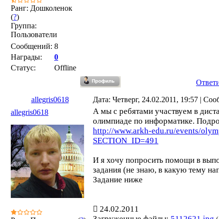
Ранг: Дошколенок
(
?
)
Группа:
Пользователи
Сообщений:
8
Награды:
0
Статус:
Offline
Ответ
allegris0618
Дата: Четверг, 24.02.2011, 19:57 | С
А мы с ребятами участвуем в дис
allegris0618
олимпиаде по информатике. Подро
http://www.arkh-edu.ru/events/olymp
SECTION_ID=491
И я хочу попросить помощи в вып
задания (не знаю, в какую тему нап
Задание ниже
24.02.2011
Загруженные файлы:
5112621.jpg