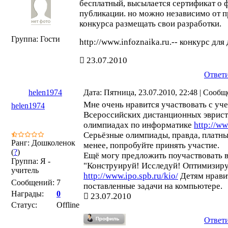
бесплатный, высылается сертификат о 
публикации. но можно независимо от 
конкурса размещать свои разработки.
Группа: Гости
http://www.infoznaika.ru.-- конкурс для
23.07.2010
Ответ
helen1974
Дата: Пятница, 23.07.2010, 22:48 | Сооб
Мне очень нравится участвовать с уч
helen1974
Всероссийских дистанционных эврис
олимпиадах по информатике
http://ww
Серьёзные олимпиады, правда, платные
Ранг: Дошколенок
менее, попробуйте принять участие.
(
?
)
Ещё могу предложить поучаствовать в
Группа: Я -
"Конструируй! Исследуй! Оптимизиру
учитель
http://www.ipo.spb.ru/kio/
Детям нрави
Сообщений:
7
поставленные задачи на компьютере.
Награды:
0
23.07.2010
Статус:
Offline
Ответ