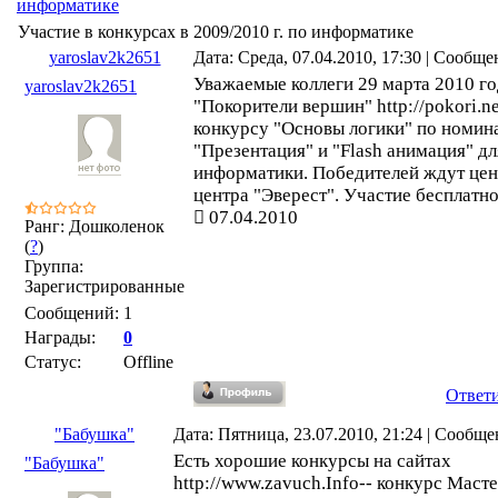
информатике
Участие в конкурсах в 2009/2010 г. по информатике
yaroslav2k2651
Дата: Среда, 07.04.2010, 17:30 | Сообщ
Уважаемые коллеги 29 марта 2010 г
yaroslav2k2651
"Покорители вершин" http://pokori.ne
конкурсу "Основы логики" по номин
"Презентация" и "Flash анимация" дл
информатики. Победителей ждут цен
центра "Эверест". Участие бесплатно
07.04.2010
Ранг: Дошколенок
(
?
)
Группа:
Зарегистрированные
Сообщений:
1
Награды:
0
Статус:
Offline
Ответ
"Бабушка"
Дата: Пятница, 23.07.2010, 21:24 | Сообщ
Есть хорошие конкурсы на сайтах
"Бабушка"
http://www.zavuch.Info-- конкурс Масте