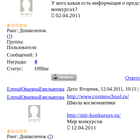
У кого какая есть информация о пред
конкурсах?
02.04.2011
Ранг: Дошколенок
(
?
)
Группа:
Пользователи
Сообщений:
3
Награды:
0
Статус:
Offline
Ответ
ЕленаЮрьевнаЕмельянова
Дата: Вторник, 12.04.2011, 10:11
http://www.cosmoschool.ru/
ЕленаЮрьевнаЕмельянова
Школа космонавтики
http://mir-konkursov.ru/
Мир конкурсов
12.04.2011
Ранг: Дошколенок (
?
)