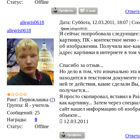
Статус:
Offline
Ответ
allegris0618
Дата: Суббота, 12.03.2011, 18:07 | С
Quote
(
allegris0618
)
allegris0618
Я сейчас попробовала следующее:
картинку, ПК - контекстное меню 
об изображении. Получила кое-как
адрес картинки в интернете в том 
Спасибо за отзыв...
Но дело в том, что изначально эта 
находится в текстовом документе 
ней те действия, какие сделали Вы,
получается...
Я просто скопировал, вставил в Pai
Ранг: Первоклашка (
?
)
как картинку... Затем через специ
Группа: Я - учитель
сайт нашел информацию об изобр
Сообщений:
25
объекте...
Награды:
0
12.03.2011
Статус:
Offline
Ответ