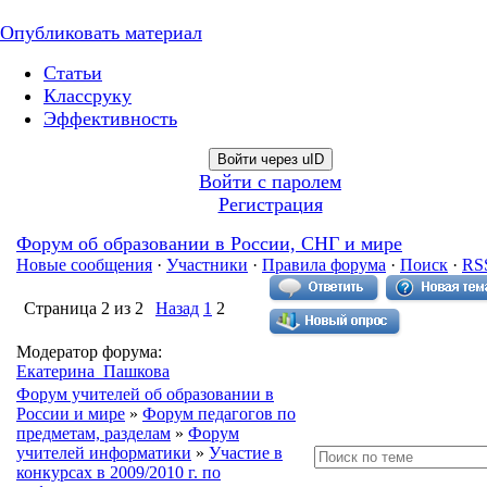
Опубликовать материал
Статьи
Классруку
Эффективность
Войти через uID
Войти с паролем
Регистрация
Форум об образовании в России, СНГ и мире
Новые сообщения
·
Участники
·
Правила форума
·
Поиск
·
RS
Страница
2
из
2
Назад
1
2
Модератор форума:
Екатерина_Пашкова
Форум учителей об образовании в
России и мире
»
Форум педагогов по
предметам, разделам
»
Форум
учителей информатики
»
Участие в
конкурсах в 2009/2010 г. по