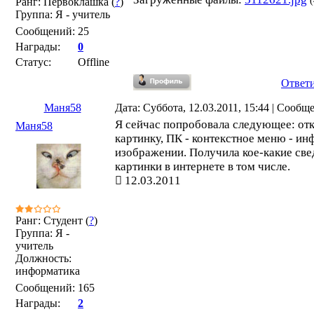
Ранг: Первоклашка (
?
)
Группа: Я - учитель
Сообщений:
25
Награды:
0
Статус:
Offline
Ответ
Маня58
Дата: Суббота, 12.03.2011, 15:44 | Сообщ
Я сейчас попробовала следующее: от
Маня58
картинку, ПК - контекстное меню - и
изображении. Получила кое-какие све
картинки в интернете в том числе.
12.03.2011
Ранг: Студент (
?
)
Группа: Я -
учитель
Должность:
информатика
Сообщений:
165
Награды:
2