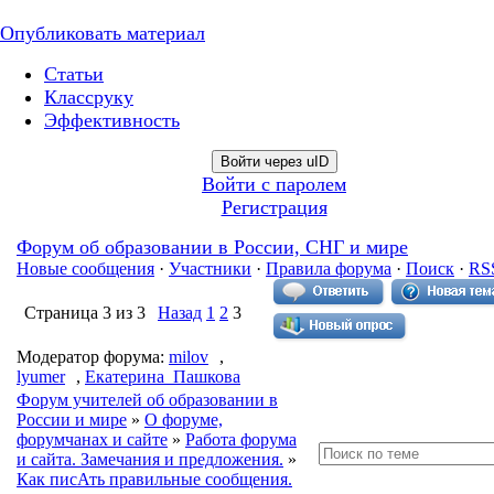
Опубликовать материал
Статьи
Классруку
Эффективность
Войти через uID
Войти с паролем
Регистрация
Форум об образовании в России, СНГ и мире
Новые сообщения
·
Участники
·
Правила форума
·
Поиск
·
RS
Страница
3
из
3
Назад
1
2
3
Модератор форума:
milov
,
lyumer
,
Екатерина_Пашкова
Форум учителей об образовании в
России и мире
»
О форуме,
форумчанах и сайте
»
Работа форума
и сайта. Замечания и предложения.
»
Как писАть правильные сообщения.