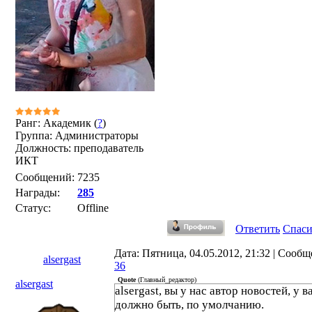
Ранг: Академик (
?
)
Группа: Администраторы
Должность: преподаватель
ИКТ
Сообщений:
7235
Награды:
285
Статус:
Offline
Ответить
Спас
Дата: Пятница, 04.05.2012, 21:32 | Сообщ
alsergast
36
Quote
(
Главный_редактор
)
alsergast
alsergast, вы у нас автор новостей, у ва
должно быть, по умолчанию.