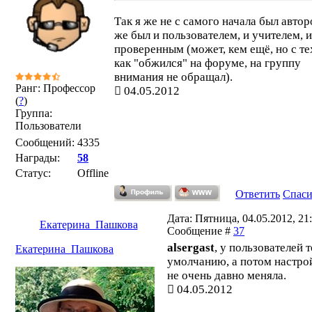
Так я же не с самого начала был автор
же был и пользователем, и учителем, и
проверенным (может, кем ещё, но с те
как "обжился" на форуме, на группу
внимания не обращал).
Ранг: Профессор
04.05.2012
(
?
)
Группа:
Пользователи
Сообщений:
4335
Награды:
58
Статус:
Offline
Ответить
Спас
Дата: Пятница, 04.05.2012, 21:
Екатерина_Пашкова
Сообщение #
37
alsergast
, у пользователей 
Екатерина_Пашкова
умолчанию, а потом настро
не очень давно меняла.
04.05.2012