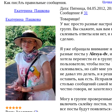
Как писАть правильные сообщения.
[
Подписа
Дата: Пятница, 04.05.2012, 20:
Екатерина_Пашкова
Сообщение #
31
Товарищи!
Екатерина_Пашкова
У вас просто разные настро
групп. Вы скажите, как вам
склеивать ответы или нет, и 
сделаю.
Я уже обращала внимание н
разные посты у
Alesya-dv
, и
хотела перенести ее в групп
пользователи, чтобы посты
склеивались, но сайт мне у
не давал это делать, и я реш
оставить, как есть. Исправл
столько сообщений самой м
честно говоря, не захотелос
Могу в группе проверенные
включить склейку постов, т
все посты будут появляться 
Ранг: Академик (
?
)