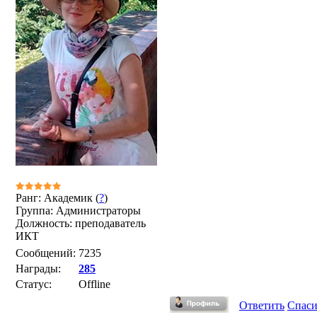
Ранг: Академик (
?
)
Группа: Администраторы
Должность: преподаватель
ИКТ
Сообщений:
7235
Награды:
285
Статус:
Offline
Ответить
Спас