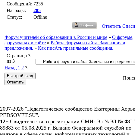
Сообщений:
7235
Награды:
285
Статус:
Offline
Ответить
Спас
Форум учителей об образовании в России и мире
»
О форуме,
форумчанах и сайте
»
Работа форума и сайта. Замечания и
предложения.
»
Как писАть правильные сообщения.
Страница
3
из
3
Назад
1
2
3
Поис
2007-2026 "Педагогическое сообщество Екатерины Хорьк
PEDSOVET.SU".
12+
Свидетельство о регистрации СМИ: Эл №ЭЛ № ФС 7
89883 от 05.08.2025 г. Выдано Федеральной службой по
надзору в сфере связи, информационных технологий и