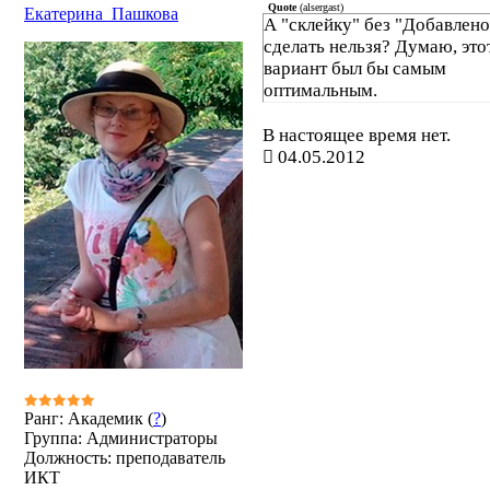
Quote
(
alsergast
)
Екатерина_Пашкова
А "склейку" без "Добавлено 
сделать нельзя? Думаю, это
вариант был бы самым
оптимальным.
В настоящее время нет.
04.05.2012
Ранг: Академик (
?
)
Группа: Администраторы
Должность: преподаватель
ИКТ