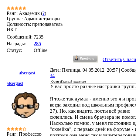
Ранг: Академик (
?
)
Группа: Администраторы
Должность: преподаватель
ИКТ
Сообщений:
7235
Награды:
285
Статус:
Offline
Ответить
Спас
Дата: Пятница, 04.05.2012, 20:57 | Сообщ
alsergast
34
Quote
(
Главный_редактор
)
alsergast
У вас просто разные настройки групп.
Я тоже так думал - именно это я и про
когда заходил под школьным профиле
27). Но, как видите, посты всё равно
склеились. И смена браузера не помог
Насколько помню, у меня постоянно и
"склейка", с первых дней на форуме -
Ранг: Профессор
поэтому она меня так и заинтересовал