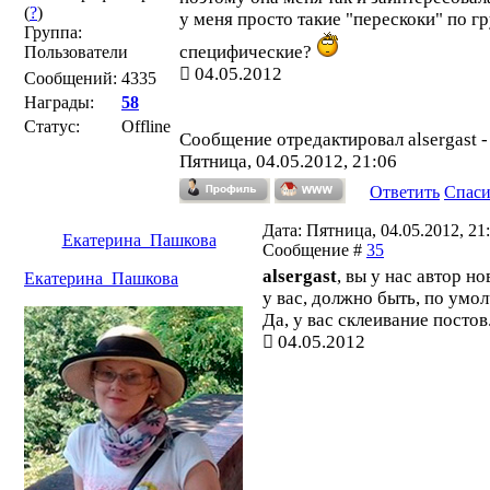
(
?
)
у меня просто такие "перескоки" по г
Группа:
специфические?
Пользователи
04.05.2012
Сообщений:
4335
Награды:
58
Статус:
Offline
Сообщение отредактировал
alsergast
-
Пятница, 04.05.2012, 21:06
Ответить
Спас
Дата: Пятница, 04.05.2012, 21:
Екатерина_Пашкова
Сообщение #
35
alsergast
, вы у нас автор но
Екатерина_Пашкова
у вас, должно быть, по умо
Да, у вас склеивание постов
04.05.2012