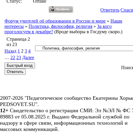
Статус:
Offline
Ответить
Спас
Форум учителей об образовании в России и мире
»
Наши
интересы
»
Политика, философия, религия
»
За кого
проголосуем в декабре?
(Вроде выборы в Госдуму скоро.)
Страница
2
из
23
Назад
1
2
3
4
…
22
23
Далее
Поис
2007-2026 "Педагогическое сообщество Екатерины Хорьк
PEDSOVET.SU".
12+
Свидетельство о регистрации СМИ: Эл №ЭЛ № ФС 7
89883 от 05.08.2025 г. Выдано Федеральной службой по
надзору в сфере связи, информационных технологий и
массовых коммуникаций.