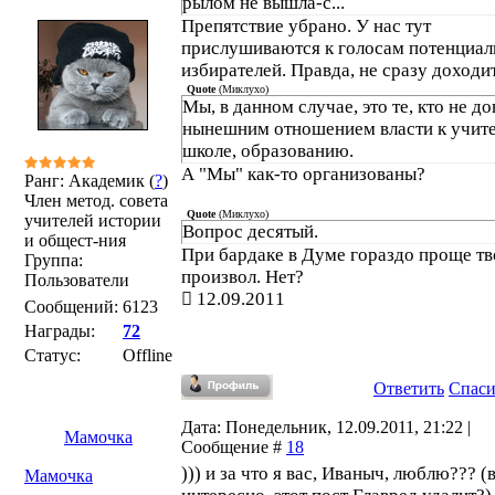
рылом не вышла-с...
Препятствие убрано. У нас тут
прислушиваются к голосам потенциа
избирателей. Правда, не сразу доходит
Quote
(
Миклухо
)
Мы, в данном случае, это те, кто не д
нынешним отношением власти к учит
школе, образованию.
А "Мы" как-то организованы?
Ранг: Академик (
?
)
Член метод. совета
Quote
(
Миклухо
)
учителей истории
Вопрос десятый.
и общест-ния
При бардаке в Думе гораздо проще тв
Группа:
произвол. Нет?
Пользователи
12.09.2011
Сообщений:
6123
Награды:
72
Статус:
Offline
Ответить
Спас
Дата: Понедельник, 12.09.2011, 21:22 |
Мамочка
Сообщение #
18
))) и за что я вас, Иваныч, люблю??? (
Мамочка