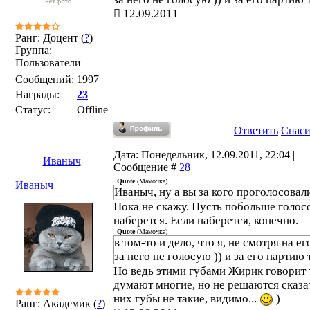
12.09.2011
Ранг: Доцент (
?
)
Группа:
Пользователи
Сообщений:
1997
Награды:
23
Статус:
Offline
Ответить
Спас
Дата: Понедельник, 12.09.2011, 22:04 |
Иваныч
Сообщение #
28
Quote
(
Мамочка
)
Иваныч
Иваныч, ну а вы за кого проголосовал
Пока не скажу. Пусть побольше голос
наберется. Если наберется, конечно.
Quote
(
Мамочка
)
в том-то и дело, что я, не смотря на ег
за него не голосую )) и за его партию 
Но ведь этими губами Жирик говорит т
думают многие, но не решаются сказат
них губы не такие, видимо...
)
Ранг: Академик (
?
)