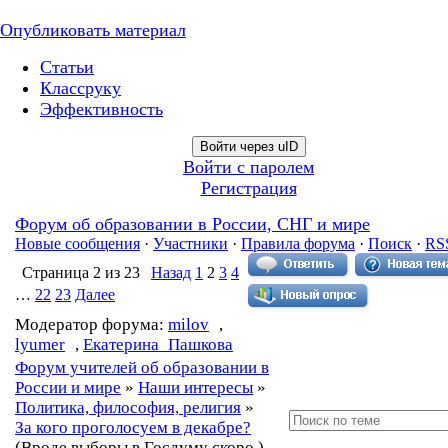
Опубликовать материал
Статьи
Классруку
Эффективность
Войти через uID
Войти с паролем
Регистрация
Форум об образовании в России, СНГ и мире
Новые сообщения
·
Участники
·
Правила форума
·
Поиск
·
RS
Страница
2
из
23
Назад
1
2
3
4
…
22
23
Далее
Модератор форума:
milov
,
lyumer
,
Екатерина_Пашкова
Форум учителей об образовании в
России и мире
»
Наши интересы
»
Политика, философия, религия
»
За кого проголосуем в декабре?
(Вроде выборы в Госдуму скоро.)