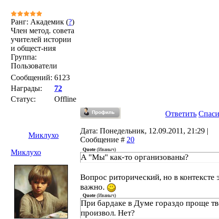
Ранг: Академик (
?
)
Член метод. совета
учителей истории
и общест-ния
Группа:
Пользователи
Сообщений:
6123
Награды:
72
Статус:
Offline
Ответить
Спас
Дата: Понедельник, 12.09.2011, 21:29 |
Миклухо
Сообщение #
20
Quote
(
Иваныч
)
Миклухо
А "Мы" как-то организованы?
Вопрос риторический, но в контексте 
важно.
Quote
(
Иваныч
)
При бардаке в Думе гораздо проще т
произвол. Нет?