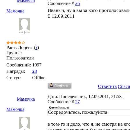
Мамочка
Сообщение #
26
Иваныч, ну а вы за кого проголосовал
Мамочка
12.09.2011
Ранг: Доцент (
?
)
Группа:
Пользователи
Сообщений:
1997
Награды:
23
Статус:
Offline
Ответить
Спас
Дата: Понедельник, 12.09.2011, 21:58 |
Мамочка
Сообщение #
27
Quote
(
Иваныч
)
Мамочка
Сосредочьтесь, пожалуйста.
в том-то и дело, что я, не смотря на ег
за него не голосую )) и за его партию 