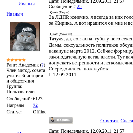
Дата: Понедельник, 12.09.2011, 21:57 |
Иваныч
Сообщение #
25
Quote
(
Татуля
)
Иваныч
За ЛДПР, конечно, я всегда за них гол
за Жирика. А вот нравится он мне и все
Quote
(
Мамочка
)
Татуля, да, согласна, губы у него секси
Дамы, сексуальность политиков обсу
накануне марта 2012. Сейчас формир
законодательную ветвь власти. Тут ва
допускать ветренности и легкомыслия
Ранг: Академик (
?
)
Сосредочьтесь, пожалуйста.
Член метод. совета
12.09.2011
учителей истории
и общест-ния
Группа:
Пользователи
Сообщений:
6123
Награды:
72
Статус:
Offline
Ответить
Спас
Дата: Понедельник, 12.09.2011, 21:57 |