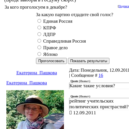
За кого проголосуем в декабре?
[
Подписа
За какую партию отдадите свой голос?
Единая Россия
КПРФ
ЛДПР
Справедливая Россия
Правое дело
Яблоко
Дата: Понедельник, 12.09.2011
Екатерина_Пашкова
| Сообщение #
16
Quote
(
Иваныч
)
Екатерина_Пашкова
Какие такие условия?
Quote
(
Иваныч
)
рейтинг учительских
политических пристрастий?
12.09.2011