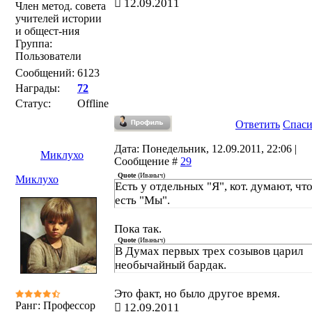
12.09.2011
Член метод. совета
учителей истории
и общест-ния
Группа:
Пользователи
Сообщений:
6123
Награды:
72
Статус:
Offline
Ответить
Спас
Дата: Понедельник, 12.09.2011, 22:06 |
Миклухо
Сообщение #
29
Quote
(
Иваныч
)
Миклухо
Есть у отдельных "Я", кот. думают, чт
есть "Мы".
Пока так.
Quote
(
Иваныч
)
В Думах первых трех созывов царил
необычайный бардак.
Это факт, но было другое время.
Ранг: Профессор
12.09.2011