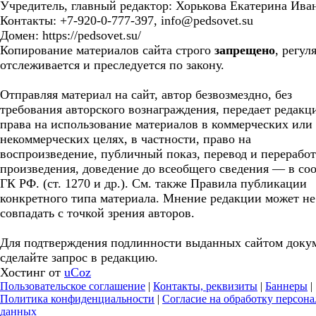
Учредитель, главный редактор: Хорькова Екатерина Ива
Контакты: +7-920-0-777-397, info@pedsovet.su
Домен: https://pedsovet.su/
Копирование материалов сайта строго
запрещено
, регул
отслеживается и преследуется по закону.
Отправляя материал на сайт, автор безвозмездно, без
требования авторского вознаграждения, передает редакц
права на использование материалов в коммерческих или
некоммерческих целях, в частности, право на
воспроизведение, публичный показ, перевод и перерабо
произведения, доведение до всеобщего сведения — в соо
ГК РФ. (ст. 1270 и др.). См. также Правила публикации
конкретного типа материала. Мнение редакции может не
совпадать с точкой зрения авторов.
Для подтверждения подлинности выданных сайтом доку
сделайте запрос в редакцию.
Хостинг от
uCoz
Пользовательское соглашение
|
Контакты, реквизиты
|
Баннеры
|
Политика конфиденциальности
|
Согласие на обработку персон
данных