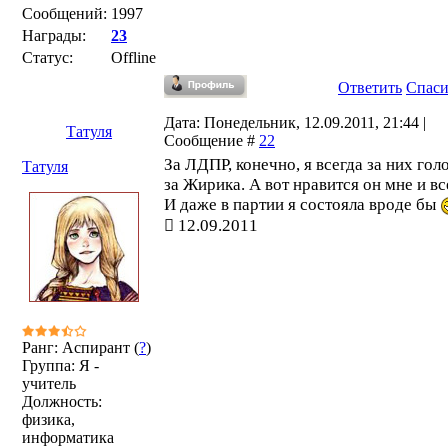
Сообщений:
1997
Награды:
23
Статус:
Offline
Ответить
Спас
Дата: Понедельник, 12.09.2011, 21:44 |
Татуля
Сообщение #
22
За ЛДПР, конечно, я всегда за них гол
Татуля
за Жирика. А вот нравится он мне и все
И даже в партии я состояла вроде бы
12.09.2011
Ранг: Аспирант (
?
)
Группа: Я -
учитель
Должность:
физика,
информатика