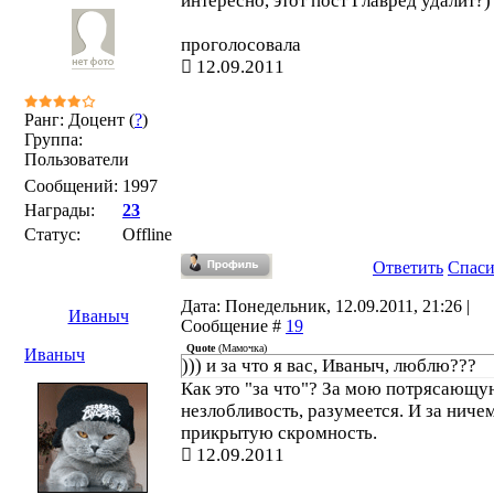
интересно, этот пост Главред удалит?)
проголосовала
12.09.2011
Ранг: Доцент (
?
)
Группа:
Пользователи
Сообщений:
1997
Награды:
23
Статус:
Offline
Ответить
Спас
Дата: Понедельник, 12.09.2011, 21:26 |
Иваныч
Сообщение #
19
Quote
(
Мамочка
)
Иваныч
))) и за что я вас, Иваныч, люблю???
Как это "за что"? За мою потрясающу
незлобливость, разумеется. И за ниче
прикрытую скромность.
12.09.2011