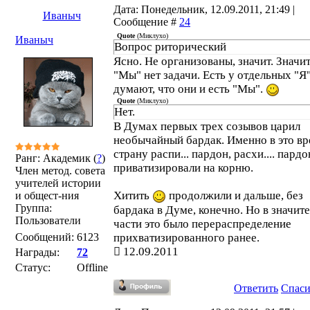
Дата: Понедельник, 12.09.2011, 21:49 |
Иваныч
Сообщение #
24
Quote
(
Миклухо
)
Иваныч
Вопрос риторический
Ясно. Не организованы, значит. Значит
"Мы" нет задачи. Есть у отдельных "Я",
думают, что они и есть "Мы".
Quote
(
Миклухо
)
Нет.
В Думах первых трех созывов царил
необычайный бардак. Именно в это в
страну распи... пардон, расхи.... пардо
Ранг: Академик (
?
)
приватизировали на корню.
Член метод. совета
учителей истории
Хитить
продолжили и дальше, без
и общест-ния
Группа:
бардака в Думе, конечно. Но в значит
Пользователи
части это было перераспределение
Сообщений:
6123
прихватизированного ранее.
12.09.2011
Награды:
72
Статус:
Offline
Ответить
Спас