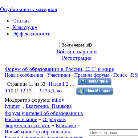
Опубликовать материал
Статьи
Классруку
Эффективность
Войти через uID
Войти с паролем
Регистрация
Форум об образовании в России, СНГ и мире
Новые сообщения
·
Участники
·
Правила форума
·
Поиск
·
RS
Страница
11
из
33
Назад
1
2
…
9
10
11
12
13
…
32
33
Далее
Модератор форума:
milov
,
lyumer
,
Екатерина_Пашкова
Форум учителей об образовании в
России и мире
»
О форуме,
форумчанах и сайте
»
Болталка
»
Новый министр образования
России и вопросы религии в школе