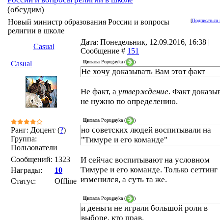
(обсудим)
Новый министр образования России и вопросы
[
Подписаться 
религии в школе
Дата: Понедельник, 12.09.2016, 16:38 |
Casual
Сообщение #
151
Цитата
Popugayka
(
)
Casual
Не хочу доказывать Вам этот факт
Не факт, а
утверждение
. Факт доказы
не нужно по определению.
Цитата
Popugayka
(
)
но советских людей воспитывали на
Ранг: Доцент (
?
)
Группа:
"Тимуре и его команде"
Пользователи
Сообщений:
1323
И сейчас воспитывают на условном
Тимуре и его команде. Только сеттинг
Награды:
10
изменился, а суть та же.
Статус:
Offline
Цитата
Popugayka
(
)
и деньги не играли большой роли в
выборе, кто прав.