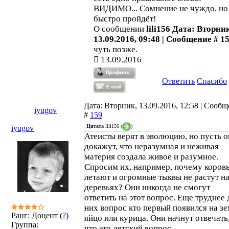
ВИДИМО... Сомнение не чуждо, но
быстро пройдёт!
О сообщении
lili156 Дата: Вторни
13.09.2016, 09:48 | Сообщение # 1
чуть позже.
13.09.2016
Ответить
Спасибо
Дата: Вторник, 13.09.2016, 12:58 | Сооб
iyugov
#
159
Цитата
lili156
(
)
iyugov
Атеисты верят в эволюцию, но пусть 
докажут, что неразумная и неживая
материя создала живое и разумное.
Спросим их, например, почему коров
летают и огромные тыквы не растут н
деревьях? Они никогда не смогут
ответить на этот вопрос. Еще труднее 
них вопрос кто первый появился на з
Ранг: Доцент (
?
)
яйцо или курица. Они начнут отвечать
Группа:
что это детский вопрос.