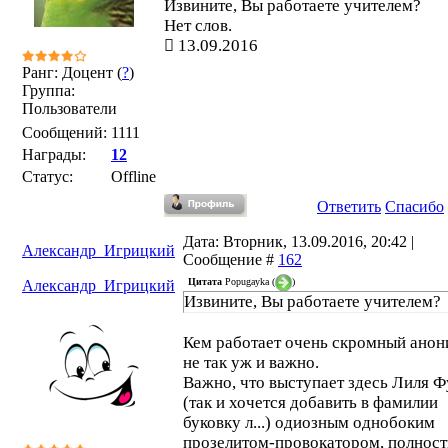
Извините, Вы работаете учителем?
Нет слов.
13.09.2016
Ранг: Доцент (
?
)
Группа:
Пользователи
Сообщений:
1111
Награды:
12
Статус:
Offline
Ответить
Спасибо
Дата: Вторник, 13.09.2016, 20:42 |
Александр_Игрицкий
Сообщение #
162
Цитата
Popugayka
(
)
Александр_Игрицкий
Извините, Вы работаете учителем?
Кем работает очень скромный анон
не так уж и важно.
Важно, что выступает здесь Лиля Ф
(так и хочется добавить в фамилии
буковку л...) одиозным однобоким
прозелитом-провокатором, полнос