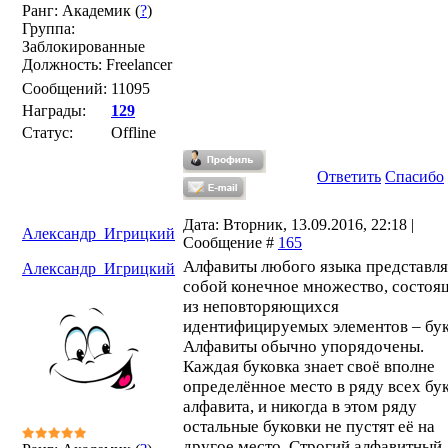
Ранг: Академик (
?
)
Группа:
Заблокированные
Должность: Freelancer
Сообщений:
11095
Награды:
129
Статус:
Offline
Ответить
Спасибо
Дата: Вторник, 13.09.2016, 22:18 |
Александр_Игрицкий
Сообщение #
165
Алфавиты любого языка представл
Александр_Игрицкий
собой конечное множество, состоя
из неповторяющихся
идентифицируемых элементов – бук
Алфавиты обычно упорядочены.
Каждая буковка знает своё вполне
определённое место в ряду всех бу
алфавита, и никогда в этом ряду
остальные буковки не пустят её на
другое место. Строгий алфавитный