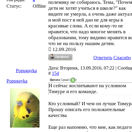
полемику не собираюсь. Тема, "Поче
Статус:
Offline
дети не хотят учиться в школе?" как
видите не умерла, а очень даже актуа
и мой пост в ней дан не для игры в
красивые слова. А если кому-то не
нравится, что надо многое менять в
образовании, тому видимо нравится вс
что не на пользу нашим детям.
12.09.2016
Ответить
Спасибо
Дата: Вторник, 13.09.2016, 07:22 | Сооб
Popugayka
#
154
Цитата
Casual
(
)
Popugayka
И сейчас воспитывают на условном
Тимуре и его команде.
Кто условный? И чем он лучше Тимур
Прошу описать его положительные
качества
Еще раз напомню, что мне, как педаго