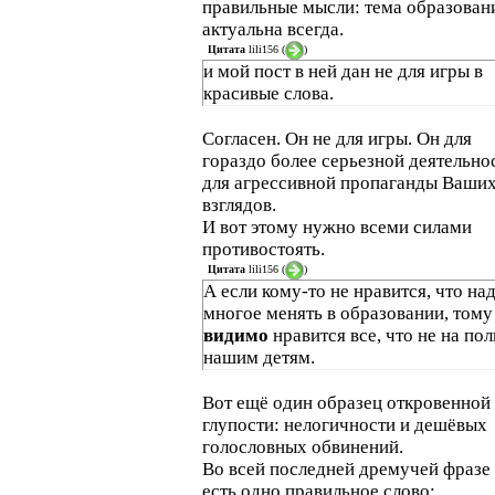
правильные мысли: тема образован
актуальна всегда.
Цитата
lili156
(
)
и мой пост в ней дан не для игры в
красивые слова.
Согласен. Он не для игры. Он для
гораздо более серьезной деятельнос
для агрессивной пропаганды Ваши
взглядов.
И вот этому нужно всеми силами
противостоять.
Цитата
lili156
(
)
А если кому-то не нравится, что на
многое менять в образовании, тому
видимо
нравится все, что не на пол
нашим детям.
Вот ещё один образец откровенной
глупости: нелогичности и дешёвых
голословных обвинений.
Во всей последней дремучей фразе
есть одно правильное слово: