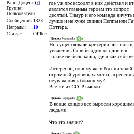
Ранг: Доцент (
?
)
где уж происходят в них действия и кт
Группа:
является главным героем это вопрос
Пользователи
десятый. Тимур и его команда ничуть 
Сообщений:
1323
лучше и не хуже свинки Пеппы или Г
Поттера.
Награды:
10
Статус:
Offline
Цитата
Popugayka
(
)
Но существовали критерии честности,
уважения, борьбы один на один и в
голове не было каши, где и как себя ве
Интересно, почему же в России такой
огромный уровень хамства, агрессии 
неуважения к ближнему?
Все же из СССР вышли...
Цитата
Popugayka
(
)
В конце концов все выросли хорошим
людьми.
Что это значит?
Цитата
Практик
(
)