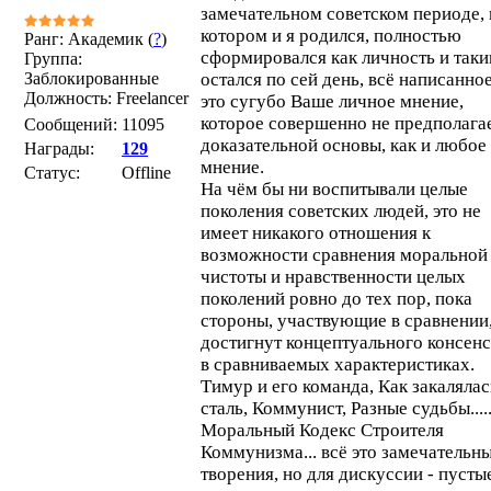
замечательном советском периоде, 
котором и я родился, полностью
Ранг: Академик (
?
)
сформировался как личность и так
Группа:
Заблокированные
остался по сей день, всё написанное
Должность: Freelancer
это сугубо Ваше личное мнение,
которое совершенно не предполага
Сообщений:
11095
доказательной основы, как и любое
Награды:
129
мнение.
Статус:
Offline
На чём бы ни воспитывали целые
поколения советских людей, это не
имеет никакого отношения к
возможности сравнения моральной
чистоты и нравственности целых
поколений ровно до тех пор, пока
стороны, участвующие в сравнении,
достигнут концептуального консен
в сравниваемых характеристиках.
Тимур и его команда, Как закалялас
сталь, Коммунист, Разные судьбы....
Моральный Кодекс Строителя
Коммунизма... всё это замечательн
творения, но для дискуссии - пусты