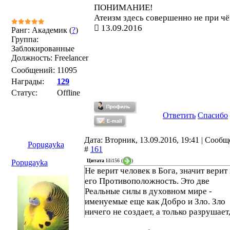
ПОНИМАНИЕ!
Атеизм здесь совершенно не при чё
13.09.2016
Ранг: Академик (
?
)
Группа:
Заблокированные
Должность: Freelancer
Сообщений:
11095
Награды:
129
Статус:
Offline
Ответить
Спасибо
Дата: Вторник, 13.09.2016, 19:41 | Сооб
Popugayka
#
161
Цитата
lili156
(
)
Popugayka
Не верит человек в Бога, значит верит 
его Противоположность. Это две
Реальные силы в духовном мире -
именуемые еще как Добро и Зло. Зло
ничего не создает, а только разрушает