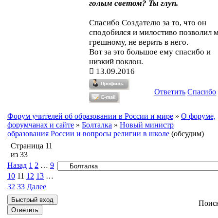
голым светом? Ты глуп.
Спасибо Создателю за то, что он
сподобился и милостиво позволил м
грешному, не верить в него.
Вот за это большое ему спасибо и
низкий поклон.
13.09.2016
Ответить
Спасибо
Форум учителей об образовании в России и мире
»
О форуме,
форумчанах и сайте
»
Болталка
»
Новый министр
образования России и вопросы религии в школе
(обсудим)
Страница
11
из
33
Назад
1
2
…
9
10
11
12
13
…
32
33
Далее
Поис