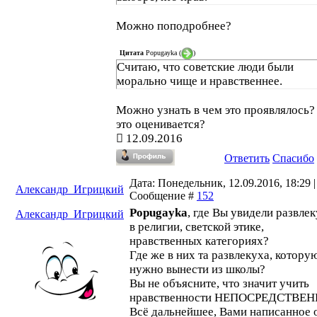
Можно поподробнее?
Цитата
Popugayka
(
)
Считаю, что советские люди были
морально чище и нравственнее.
Можно узнать в чем это проявлялось?
это оценивается?
12.09.2016
Ответить
Спасибо
Дата: Понедельник, 12.09.2016, 18:29 |
Александр_Игрицкий
Сообщение #
152
Popugayka
, где Вы увидели развле
Александр_Игрицкий
в религии, светской этике,
нравственных категориях?
Где же в них та развлекуха, котору
нужно вынести из школы?
Вы не объясните, что значит учить
нравственности НЕПОСРЕДСТВЕ
Всё дальнейшее, Вами написанное 