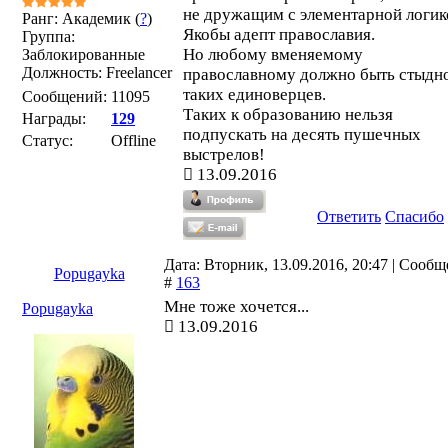
не дружащим с элементарной логик
Ранг: Академик (
?
)
Якобы адепт православия.
Группа:
Но любому вменяемому
Заблокированные
Должность: Freelancer
православному должно быть стыдно
таких единоверцев.
Сообщений:
11095
Таких к образованию нельзя
Награды:
129
подпускать на десять пушечных
Статус:
Offline
выстрелов!
13.09.2016
Ответить
Спасибо
Дата: Вторник, 13.09.2016, 20:47 | Сооб
Popugayka
#
163
Мне тоже хочется...
Popugayka
13.09.2016