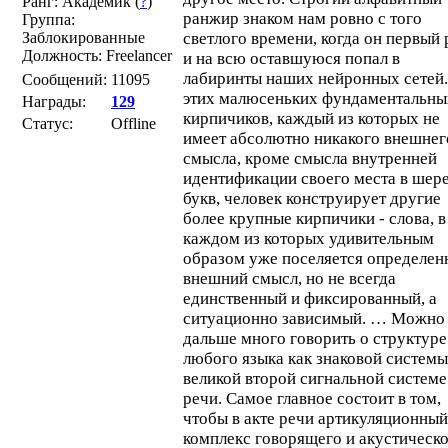
Ранг: Академик (
?
)
ранжир знаком нам ровно с того
Группа:
Заблокированные
светлого времени, когда он первый 
Должность: Freelancer
и на всю оставшуюся попал в
лабиринты наших нейронных сетей.
Сообщений:
11095
этих малюсеньких фундаментальны
Награды:
129
кирпичиков, каждый из которых не
Статус:
Offline
имеет абсолютно никакого внешнег
смысла, кроме смысла внутренней
идентификации своего места в шер
букв, человек конструирует другие
более крупные кирпичики - слова, в
каждом из которых удивительным
образом уже поселяется определе
внешний смысл, но не всегда
единственный и фиксированный, а
ситуационно зависимый. … Можно
дальше много говорить о структуре
любого языка как знаковой системы
великой второй сигнальной системе
речи. Самое главное состоит в том,
чтобы в акте речи артикуляционный
комплекс говорящего и акустическ