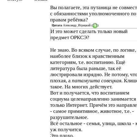
Вы полагаете, эта путаница не совмес
с обязанностями уполномоченного по
правам ребёнка?
Цитата
Александр_Игрицкий
(
)
И это может сделать только новый
предмет ОРКСЭ?
Не знаю. Во всяком случае, по логике,
наиболее близок к нравственным
категориям, т.е. воспитанию. Ещё
литература была раньше, так её
люстрировали изрядно. Не потому, что
плохая, а
патамушта совецкая.
Клиш
такое. На многих действует.
Вот и получается, что воспитанием
социума целенаправленно занимается
только Интернет. Причём это направл
- самое примитивное, животное, т.е. -
разрушительное.
Всё остальное - семья, улица, школа - 
уж получится.
Это плохо.