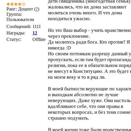
дети священника (многодетная семья)
жаловались, что их дома заставляют
Ранг: Доцент (
?
)
молиться очень много. И что дома
Группа:
находиться ужасно.
Пользователи
Сообщений:
1111
Но это Ваш выбор - учить нравственн
Награды:
12
через преклонение.
Статус:
Offline
Да молитесь ради бога. Кто против? Я
никогда :D
Но своим потомкам разрешу данный 
пропускать, если там будет пропаганд
религии, пока ее в обязательном поря
не внесут в Конституцию. А это будет 
на моем веку и то в ряд ли.
В моей бытности верующие по характ
и выходкам абсолютно не лучше
неверующих. Даже хуже. Они настоль
вдалбливают себе, что они правы в
некоторых вопросах, и без тени сомне
страшно подумать.
В моей жизни тоже были нравственны