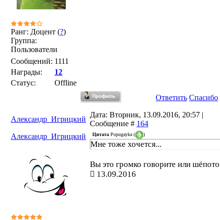
Ранг: Доцент (
?
)
Группа:
Пользователи
Сообщений:
1111
Награды:
12
Статус:
Offline
Ответить
Спасибо
Дата: Вторник, 13.09.2016, 20:57 |
Александр_Игрицкий
Сообщение #
164
Цитата
Popugayka
(
)
Александр_Игрицкий
Мне тоже хочется...
Вы это громко говорите или шёпот
13.09.2016