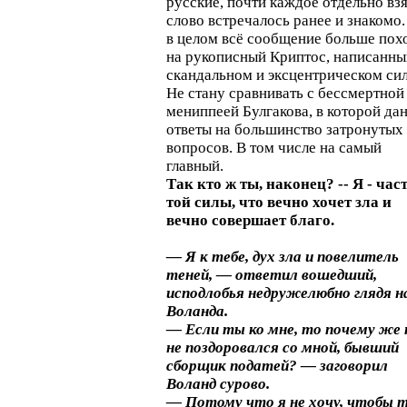
русские, почти каждое отдельно вз
слово встречалось ранее и знакомо.
в целом всё сообщение больше пох
на рукописный Криптос, написанны
скандальном и эксцентрическом сил
Не стану сравнивать с бессмертной
мениппеей Булгакова, в которой да
ответы на большинство затронутых
вопросов. В том числе на самый
главный.
Так кто ж ты, наконец? -- Я - час
той силы, что вечно хочет зла и
вечно совершает благо.
— Я к тебе, дух зла и повелитель
теней, — ответил вошедший,
исподлобья недружелюбно глядя н
Воланда.
— Если ты ко мне, то почему же
не поздоровался со мной, бывший
сборщик податей? — заговорил
Воланд сурово.
— Потому что я не хочу, чтобы 