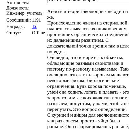
Активисты
Должность:
Атеизм и теория эволюции - не одно и
Инженер, учитель
же.
Сообщений:
1191
Происхождение жизни на стерильной
Награды:
12
планете связывают с возникновением
Статус:
Offline
простейших органических соединений
их дальнейшим развитием. С
доказательной точки зрения там в цел
порядок.
Очевидно, что в мире есть объекты,
обладающие разными свойствами и
поэтому по-разному называемые. Так
очевидно, что летать коровам мешают
некоторые физико-биологические
ограничения. Будь корова поменьше,
умей она ходить, летать и плавать - эт
запросто, и мы таких животных знаем
называем, допустим, утками, чтобы не
перепутать. Это вопрос определений.
С курицей и яйцом для эволюционист
как раз совсем просто - яйцо было
раньше. Оно сформировалось раньше,