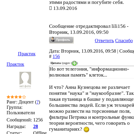
этими радостями и погубите себя.
13.09.2016
Сообщение отредактировал
lili156
-
Вторник, 13.09.2016, 09:50
Ответить
Спасибо
Дата: Вторник, 13.09.2016, 09:58 | Сооб
Практик
#
156
Цитата
iyugov
(
)
Практик
Но вот телегония, "информационно-
волновая память" клеток...
И что? Анна Кузнецова не различает
понятия "наука" и "наукообразие". Так
такая путаница в башке у подавляюще
Ранг: Доцент (
?
)
большинства людей. Если уж технаре
Группа:
можно развести на торсионные поля,
Пользователи
фильтры Петрика и контрольные функ
Сообщений:
1256
теории вероятности, чего говорить о
Награды:
28
гуманитариях?
Статус:
Offline