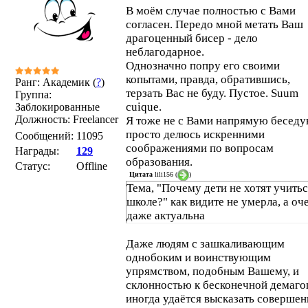
В моём случае полностью с Вами
согласен. Передо мной метать Ваш
драгоценный бисер - дело
неблагодарное.
Однозначно попру его своими
копытами, правда, обратившись,
Ранг: Академик (
?
)
терзать Вас не буду. Пустое. Suum
Группа:
cuique.
Заблокированные
Должность: Freelancer
Я тоже не с Вами напрямую беседу
просто делюсь искренними
Сообщений:
11095
соображениями по вопросам
Награды:
129
образования.
Статус:
Offline
Цитата
lili156
(
)
Тема, "Почему дети не хотят учитьс
школе?" как видите не умерла, а оч
даже актуальна
Даже людям с зашкаливающим
однобоким и воинствующим
упрямством, подобным Вашему, и
склонностью к бесконечной демаго
иногда удаётся высказать совершен