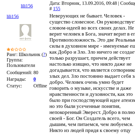
Дата: Вторник, 13.09.2016, 09:48 | Сооб
lili156
#
155
Неверующих не бывает. Человек -
lili156
существо словесное. Он руководствуе
словом-идеей во всех своих делах. Не
верит человек в Бога, значит верит в е
Противоположность. Это две Реальны
силы в духовном мире - именуемые е
как Добро и Зло. Зло ничего не создает
Ранг: Школьник (
?
)
только разрушает, причем действует
Группа:
настолько изящно, что никто даже не
Пользователи
догадывается, что является сотворник
Сообщений:
80
злых дел. Зло постоянно выдает себя з
Награды:
0
добро. Человек очень умно будет
Статус:
Offline
говорить о музыке, искусстве и даже
нравственности и духовности, как это
было при господствующей идее атеиз
но это были усеченные понятия,
непокоренный Эверест. Добро в полно
своей - Бог. Он Создатель всего, чем
дышим, чем питаемся, чем любуемся.
Никто из людей придя к своему отцу