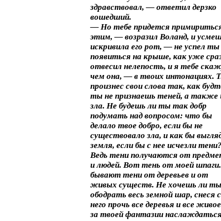
здравствовал, — ответил дерзко
вошедший.
— Но тебе придется примириться
этим, — возразил Воланд, и усме
искривила его рот, — не успел ты
появиться на крыше, как уже сра
отвесил нелепость, и я тебе скажу
чем она, — в твоих интонациях. 
произнес свои слова так, как будт
ты не признаешь теней, а также 
зла. Не будешь ли ты так добр
подумать над вопросом: что бы
делало твое добро, если бы не
существовало зла, и как бы выгля
земля, если бы с нее исчезли тени
Ведь тени получаются от предме
и людей. Вот тень от моей шпаги
бывают тени от деревьев и от
живых существ. Не хочешь ли т
ободрать весь земной шар, снеся с
него прочь все деревья и все живое
за твоей фантазии наслаждатьс