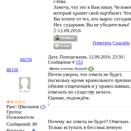
слова.
Замечу, что это я Вам пишу. Человек
который хранит свой партбилет. Чт
Вы хотите от тех, кто вырос сегодн
Нет, сударыня, Вы не убедительны!
12.09.2016
Ответить
Спасибо
Дата: Понедельник, 12.09.2016, 23:50 |
lili156
Сообщение #
153
Цитата
Александр_Игрицкий
(
)
lili156
Почти уверен, что ответа не будет,
поскольку кроме крамольного призна
обилия отщепенцев и у православных,
отвечать по существу нечего.
Однако, подождём.
.
Ранг: Школьник (
?
)
Группа:
Пользователи
Почему же ответа не будет? Отвечаю.
Сообщений:
80
Только вступать в бессмысленную
Награды:
0