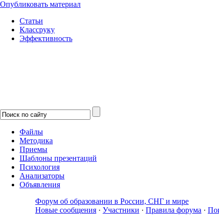
Опубликовать материал
Статьи
Классруку
Эффективность
Файлы
Методика
Приемы
Шаблоны презентаций
Психология
Анализаторы
Объявления
Форум об образовании в России, СНГ и мире
Новые сообщения
·
Участники
·
Правила форума
·
По