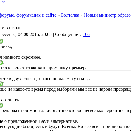
ее
форуме, форумчанах и сайте
»
Болталка
»
Новый министр образо
ии в школе
ресенье, 04.09.2016, 20:05 | Сообщение #
106
)
 знаю,
л немного скромнее...
)
ыло как-то заглаживать промашку премьера
ете в двух словах, какого он дал маху и когда.
)
ещё на какое-то время перед выборами мы все из народа превраща
как знать...
)
 предложенной мной альтернативе второе несколько вероятнее пе
е о предложенной Вами альтернативе.
его угодно были, есть и будут. Всегда. Во все века, при любой 