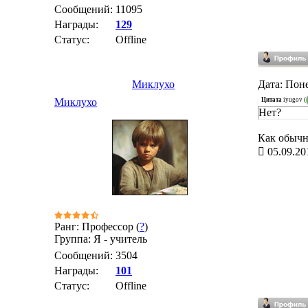
Сообщений:
11095
Награды:
129
Статус:
Offline
Миклухо
Дата: Поне
Цитата
iyugov
(
Миклухо
Нет?
Как обычн
05.09.20
Ранг: Профессор (
?
)
Группа: Я - учитель
Сообщений:
3504
Награды:
101
Статус:
Offline