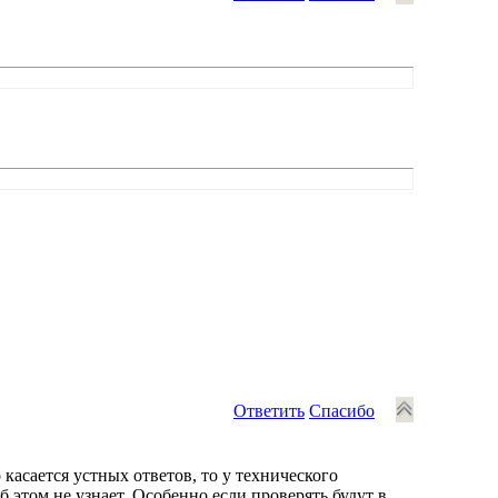
Ответить
Спасибо
о касается устных ответов, то у технического
 этом не узнает. Особенно если проверять будут в