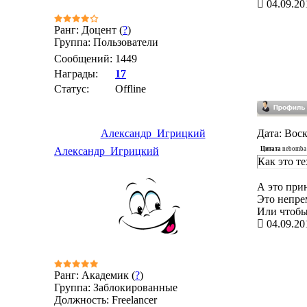
04.09.20
Ранг: Доцент (
?
)
Группа: Пользователи
Сообщений:
1449
Награды:
17
Статус:
Offline
Александр_Игрицкий
Дата: Воск
Цитата
nebomba
Александр_Игрицкий
Как это т
А это при
Это непре
Или чтобы
04.09.20
Ранг: Академик (
?
)
Группа: Заблокированные
Должность: Freelancer