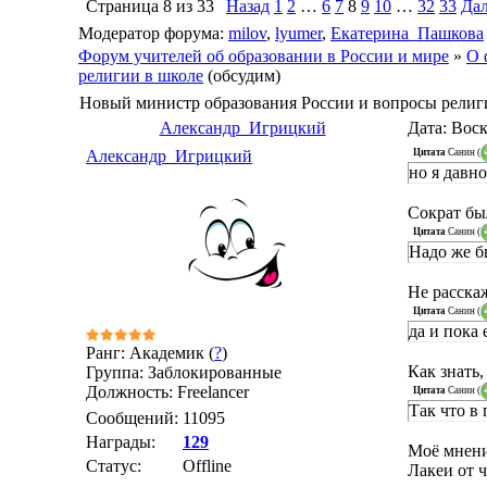
Страница
8
из
33
Назад
1
2
…
6
7
8
9
10
…
32
33
Дал
Модератор форума:
milov
,
lyumer
,
Екатерина_Пашкова
Форум учителей об образовании в России и мире
»
О 
религии в школе
(обсудим)
Новый министр образования России и вопросы религ
Александр_Игрицкий
Дата: Воск
Цитата
Санин
(
Александр_Игрицкий
но я давно
Сократ бы
Цитата
Санин
(
Надо же б
Не расскаж
Цитата
Санин
(
да и пока 
Ранг: Академик (
?
)
Как знать, 
Группа: Заблокированные
Должность: Freelancer
Цитата
Санин
(
Так что в
Сообщений:
11095
Награды:
129
Моё мнени
Статус:
Offline
Лакеи от ч