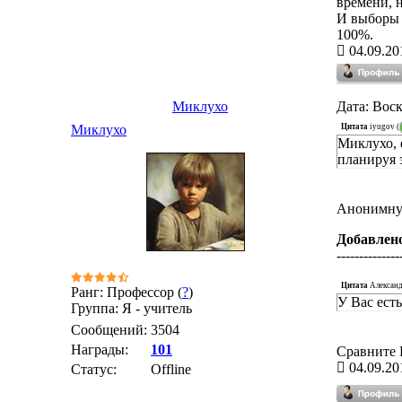
времени, н
И выборы 
100%.
04.09.20
Миклухо
Дата: Воск
Цитата
iyugov
(
Миклухо
Миклухо, 
планируя 
Анонимную
Добавлен
--------------
Цитата
Алексан
Ранг: Профессор (
?
)
У Вас ест
Группа: Я - учитель
Сообщений:
3504
Награды:
101
Сравните 
04.09.20
Статус:
Offline