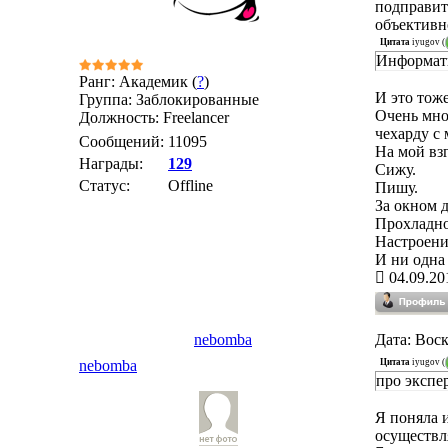
подправит
объективн
Цитата
iyugov
(
Информати
Ранг: Академик (
?
)
И это тож
Группа: Заблокированные
Очень мно
Должность: Freelancer
чехарду с 
Сообщений:
11095
На мой взг
Награды:
129
Сижу.
Статус:
Offline
Пишу.
За окном 
Прохладно
Настроени
И ни одна
04.09.20
nebomba
Дата: Воск
Цитата
iyugov
(
nebomba
про экспер
Я поняла и
осуществл