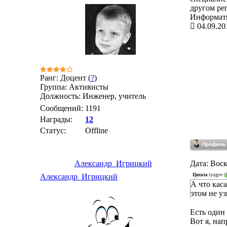
другом ре
Информати
04.09.20
Ранг: Доцент (
?
)
Группа: Активисты
Должность: Инженер, учитель
Сообщений:
1191
Награды:
12
Статус:
Offline
Александр_Игрицкий
Дата: Воск
Цитата
iyugov
(
Александр_Игрицкий
А что кас
этом не уз
Есть один
Вот я, на