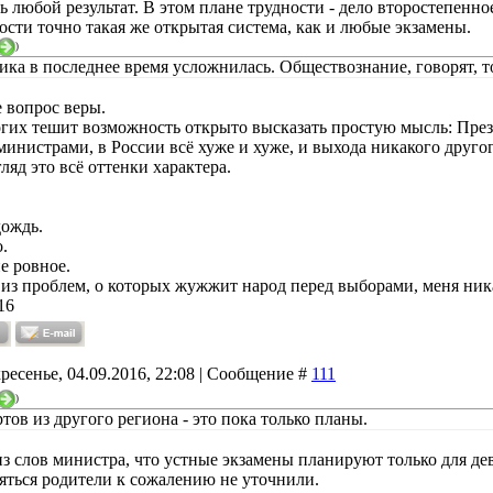
ь любой результат. В этом плане трудности - дело второстепенн
ости точно такая же открытая система, как и любые экзамены.
)
ка в последнее время усложнилась. Обществознание, говорят, т
е вопрос веры.
гих тешит возможность открыто высказать простую мысль: През
министрами, в России всё хуже и хуже, и выхода никакого другого
ляд это всё оттенки характера.
дождь.
.
е ровное.
 из проблем, о которых жужжит народ перед выборами, меня ник
16
ресенье, 04.09.2016, 22:08 | Сообщение #
111
)
тов из другого региона - это пока только планы.
з слов министра, что устные экзамены планируют только для девя
яться родители к сожалению не уточнили.