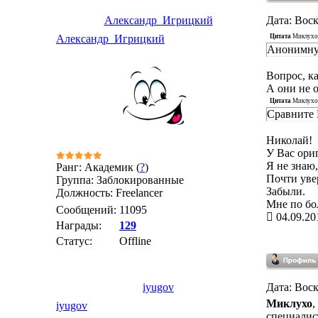
Александр_Игрицкий
Дата: Воск
Цитата
Миклухо
Александр_Игрицкий
Анонимную
Вопрос, ка
А они не 
Цитата
Миклухо
Сравните 
Николай!
У Вас ори
Я не знаю,
Ранг: Академик (
?
)
Почти увер
Группа: Заблокированные
Забыли.
Должность: Freelancer
Мне по бол
Сообщений:
11095
04.09.20
Награды:
129
Статус:
Offline
iyugov
Дата: Воск
Миклухо
,
iyugov
специалис