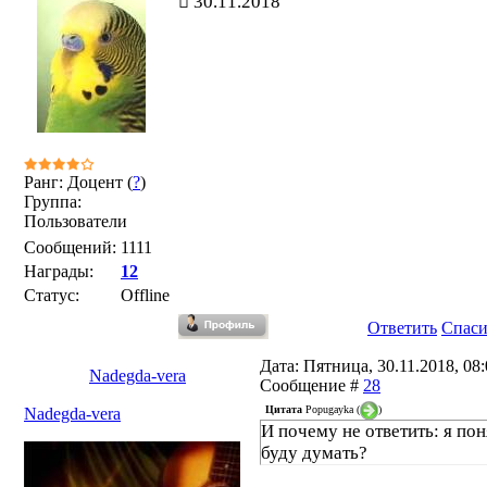
30.11.2018
Ранг: Доцент (
?
)
Группа:
Пользователи
Сообщений:
1111
Награды:
12
Статус:
Offline
Ответить
Спас
Дата: Пятница, 30.11.2018, 08:
Nadegda-vera
Сообщение #
28
Цитата
Popugayka
(
)
Nadegda-vera
И почему не ответить: я пон
буду думать?