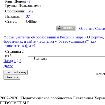
Ранг: Доцент (
?
)
Группа: Пользователи
Сообщений:
1542
Награды:
37
Статус:
Offline
Ответить
Спас
Форум учителей об образовании в России и мире
»
О форуме,
форумчанах и сайте
»
Болталка
»
"Я вас услышал(а)"- как
относитесь к фразе?
Страница
2
из
3
Назад
1
2
3
Далее
Поис
2007-2026 "Педагогическое сообщество Екатерины Хорьк
PEDSOVET.SU".