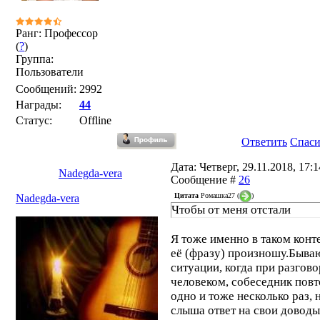
Ранг: Профессор
(
?
)
Группа:
Пользователи
Сообщений:
2992
Награды:
44
Статус:
Offline
Ответить
Спас
Дата: Четверг, 29.11.2018, 17:14
Nadegda-vera
Сообщение #
26
Цитата
Ромашка27
(
)
Nadegda-vera
Чтобы от меня отстали
Я тоже именно в таком конт
её (фразу) произношу.Быва
ситуации, когда при разгово
человеком, собеседник повт
одно и тоже несколько раз, 
слыша ответ на свои доводы