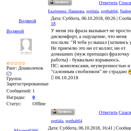
Ответить
Спас
,
,
,
Екатерина_Пашкова
svetlala
svetbalt64
Nadeg
Дата: Суббота, 06.10.2018, 00:26 | Сооб
Водяной
18
У меня эта фраза вызывает не просто
Водяной
дискомфорт, а ощущение, что меня
послали: "Я тебя услышал (заткнись 
Не приемлю это ни от коллег, ни от
домашних (муж притащил фразочку 
работы) - буквально взрываюсь.
ПС: комплексами, неуверенностью и
Ранг: Дошколенок
"салонным снобизмом" не страдаю
(
?
)
06.10.2018
Группа:
Зарегистрированные
Сообщений:
1
Награды:
0
Статус:
Offline
Ответить
Спас
,
svetlala
svetbalt64
Дата: Суббота, 06.10.2018, 16:41 | Сообщ
Масяня0366