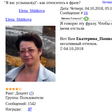
"Я вас услышал(а)"- как относитесь к фразе?
[
Подписа
Дата: Четверг, 04.10.2018, 05:1
Elena_Shitikova
Сообщение #
16
Цитата
Ромашка27
(
)
Elena_Shitikova
Я говорю эту фразу. Чтобы 
меня отстали
Вот Вам
Екатерина_Пашк
негативный оттенок.
04.10.2018
Ранг: Доцент (
?
)
Группа: Пользователи
Сообщений:
1542
Награды:
37