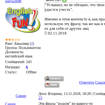
Цитата
iyugov
(
)
sonya5698
"Услышал, но не обещаю, что твои
удастся учесть".
Именно в этом контексте я, как пра
использую эту фразу, так же как и
ее для себя от других лиц
02.11.2018
Ранг: Бакалавр (
?
)
Группа: Пользователи
Должность:
английский язык
Сообщений:
243
Награды:
6
Статус:
Offline
Ответить
Спас
Дата: Вторник, 13.11.2018, 18:28 | Сообщ
Санин
23
Эта фраза "родом" из какого-то
Санин