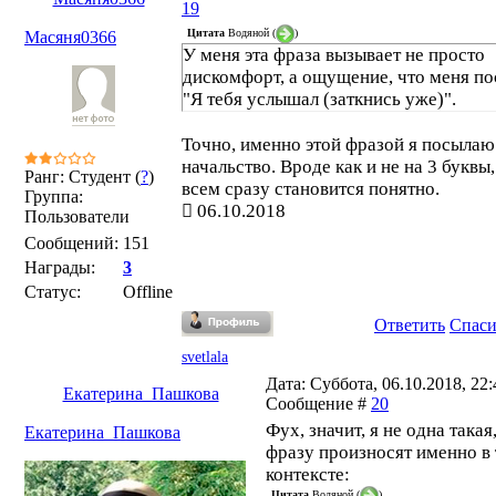
19
Цитата
Водяной
(
)
Масяня0366
У меня эта фраза вызывает не просто
дискомфорт, а ощущение, что меня по
"Я тебя услышал (заткнись уже)".
Точно, именно этой фразой я посылаю
начальство. Вроде как и не на 3 буквы,
Ранг: Студент (
?
)
всем сразу становится понятно.
Группа:
06.10.2018
Пользователи
Сообщений:
151
Награды:
3
Статус:
Offline
Ответить
Спас
svetlala
Дата: Суббота, 06.10.2018, 22:4
Екатерина_Пашкова
Сообщение #
20
Фух, значит, я не одна такая,
Екатерина_Пашкова
фразу произносят именно в
контексте:
Цитата
Водяной
(
)