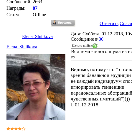
Сообщений:
2663
Награды:
87
Статус:
Offline
Ответить
Спас
Дата: Суббота, 01.12.2018, 10:4
Elena_Shitikova
Сообщение #
30
Цитата
miflin
(
)
Elena_Shitikova
Вся тема - много шума из н
©
Видимо, потому что " с точ
зрения банальной эрудиции
не каждый индивидуум спо
игнорировать тенденции
парадоксальных абстракций
чувственных имитаций"))))
01.12.2018