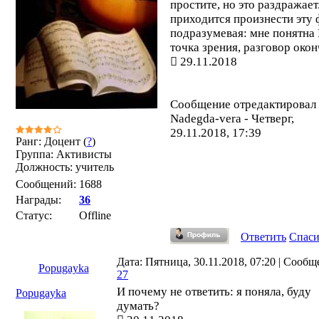
простите, но это раздражает
приходится произнести эту 
подразумевая: мне понятна
точка зрения, разговор окон
29.11.2018
Сообщение отредактировал
Nadegda-vera
-
Четверг,
29.11.2018, 17:39
Ранг: Доцент (
?
)
Группа: Активисты
Должность: учитель
Сообщений:
1688
Награды:
36
Статус:
Offline
Ответить
Спас
Дата: Пятница, 30.11.2018, 07:20 | Сообщ
Popugayka
27
И почему не ответить: я поняла, буду
Popugayka
думать?