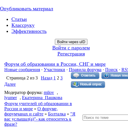
Опубликовать материал
Статьи
Классруку
Эффективность
Войти через uID
Войти с паролем
Регистрация
Форум об образовании в России, СНГ и мире
Новые сообщения
·
Участники
·
Правила форума
·
Поиск
·
RS
Страница
2
из
3
Назад
1
2
3
Далее
Модератор форума:
milov
,
lyumer
,
Екатерина_Пашкова
Форум учителей об образовании в
России и мире
»
О форуме,
форумчанах и сайте
»
Болталка
»
"Я
вас услышал(а)"- как относитесь к
фразе?