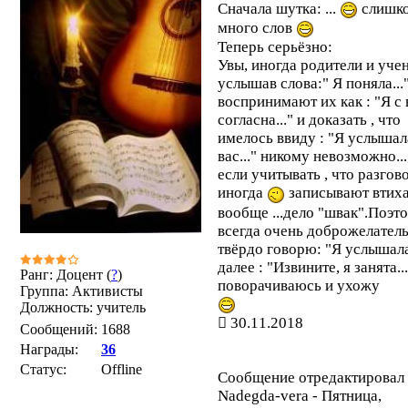
Сначала шутка: ...
слишк
много слов
Теперь серьёзно:
Увы, иногда родители и учен
услышав слова:" Я поняла...
воспринимают их как : "Я с
согласна..." и доказать , что
имелось ввиду : "Я услышал
вас..." никому невозможно...
если учитывать , что разгов
иногда
записывают втихар
вообще ...дело "швак".Поэт
всегда очень доброжелатель
твёрдо говорю: "Я услышала
далее : "Извините, я занята..
Ранг: Доцент (
?
)
поворачиваюсь и ухожу
Группа: Активисты
Должность: учитель
30.11.2018
Сообщений:
1688
Награды:
36
Статус:
Offline
Сообщение отредактировал
Nadegda-vera
-
Пятница,