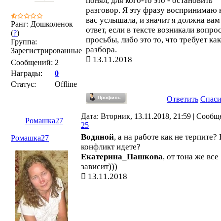
понял, для кого-то это - остановить
разговор. Я эту фразу воспринимаю 
вас услышала, и значит я должна вам
Ранг: Дошколенок
ответ, если в тексте возникали вопро
(
?
)
просьбы, либо это то, что требует ка
Группа:
разбора.
Зарегистрированные
13.11.2018
Сообщений:
2
Награды:
0
Статус:
Offline
Ответить
Спас
Дата: Вторник, 13.11.2018, 21:59 | Сообщ
Ромашка27
25
Водяной
, а на работе как не терпите?
Ромашка27
конфликт идете?
Екатерина_Пашкова
, от тона же все
зависит)))
13.11.2018