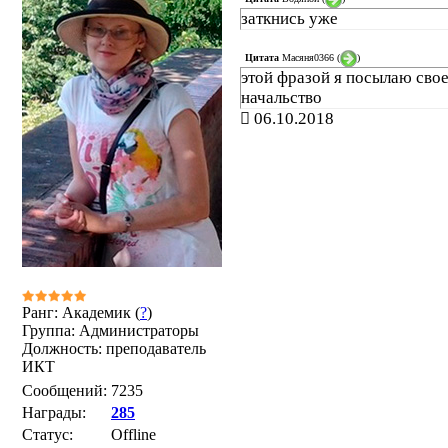
заткнись уже
Цитата
Масяня0366
(
)
этой фразой я посылаю сво
начальство
06.10.2018
Ранг: Академик (
?
)
Группа: Администраторы
Должность: преподаватель
ИКТ
Сообщений:
7235
Награды:
285
Статус:
Offline