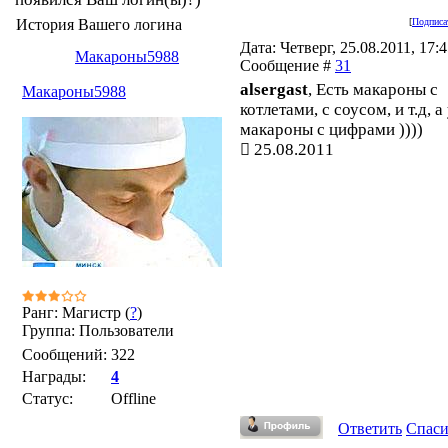
История Вашего логина
[
Подписа
Дата: Четверг, 25.08.2011, 17:4
Макароны5988
Сообщение #
31
alsergast
, Есть макароны с
Макароны5988
котлетами, с соусом, и т.д, а
макароны с цифрами ))))
25.08.2011
Ранг: Магистр (
?
)
Группа: Пользователи
Сообщений:
322
Награды:
4
Статус:
Offline
Ответить
Спас