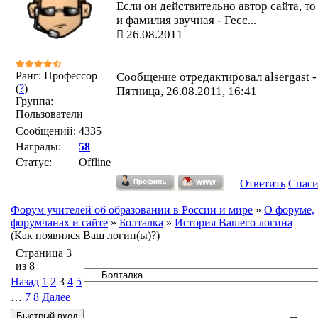
Если он действительно автор сайта, то
и фамилия звучная - Гесс...
26.08.2011
Ранг: Профессор
Сообщение отредактировал
alsergast
-
(
?
)
Пятница, 26.08.2011, 16:41
Группа:
Пользователи
Сообщений:
4335
Награды:
58
Статус:
Offline
Ответить
Спас
Форум учителей об образовании в России и мире
»
О форуме,
форумчанах и сайте
»
Болталка
»
История Вашего логина
(Как появился Ваш логин(ы)?)
Страница
3
из
8
Назад
1
2
3
4
5
…
7
8
Далее