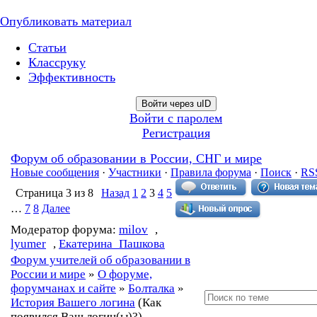
Опубликовать материал
Статьи
Классруку
Эффективность
Войти через uID
Войти с паролем
Регистрация
Форум об образовании в России, СНГ и мире
Новые сообщения
·
Участники
·
Правила форума
·
Поиск
·
RS
Страница
3
из
8
Назад
1
2
3
4
5
…
7
8
Далее
Модератор форума:
milov
,
lyumer
,
Екатерина_Пашкова
Форум учителей об образовании в
России и мире
»
О форуме,
форумчанах и сайте
»
Болталка
»
История Вашего логина
(Как
появился Ваш логин(ы)?)