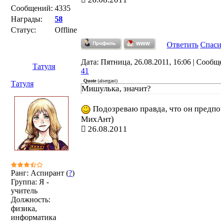
Сообщений:
4335
Награды:
58
Статус:
Offline
Ответить
Спас
Дата: Пятница, 26.08.2011, 16:06 | Сообщ
Татуля
41
Quote
(
alsergast
)
Татуля
Мишулька, значит?
Подозреваю правда, что он предпо
МихАнт)
26.08.2011
Ранг: Аспирант (
?
)
Группа: Я -
учитель
Должность:
физика,
информатика