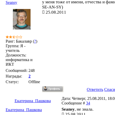
у меня тоже от имени, отчества и фам
Seansy
SE-AN-SY)
25.08.2011
Ранг: Бакалавр (
?
)
Группа: Я -
учитель
Должность:
информатика и
ИКТ
Сообщений:
248
Награды:
2
Статус:
Offline
Ответить
Спас
Дата: Четверг, 25.08.2011, 18:0
Екатерина_Пашкова
Сообщение #
34
Seansy
, не знала.
Екатерина_Пашкова
25.08.2011