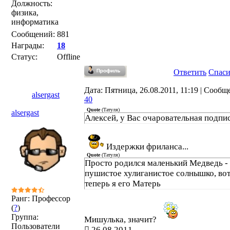
Должность:
физика,
информатика
Сообщений:
881
Награды:
18
Статус:
Offline
Ответить
Спас
Дата: Пятница, 26.08.2011, 11:19 | Сообщ
alsergast
40
Quote
(
Татуля
)
alsergast
Алексей, у Вас очаровательная подпис
Издержки фриланса...
Quote
(
Татуля
)
Просто родился маленький Медведь -
пушистое хулиганистое солнышко, во
теперь я его Матерь
Ранг: Профессор
(
?
)
Группа:
Мишулька, значит?
Пользователи
26.08.2011