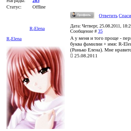
Награды:
285
Статус:
Offline
Ответить
Спас
Дата: Четверг, 25.08.2011, 18:2
R-Elena
Сообщение #
35
А у меня и того проще - пер
R-Elena
буква фамилии + имя: R-Ele
(Ранько Елена). Мне нравит
25.08.2011