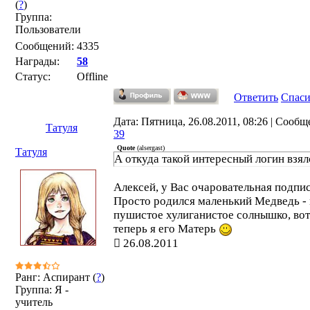
(
?
)
Группа:
Пользователи
Сообщений:
4335
Награды:
58
Статус:
Offline
Ответить
Спас
Дата: Пятница, 26.08.2011, 08:26 | Сообщ
Татуля
39
Quote
(
alsergast
)
Татуля
А откуда такой интересный логин взял
Алексей, у Вас очаровательная подпис
Просто родился маленький Медведь -
пушистое хулиганистое солнышко, вот
теперь я его Матерь
26.08.2011
Ранг: Аспирант (
?
)
Группа: Я -
учитель