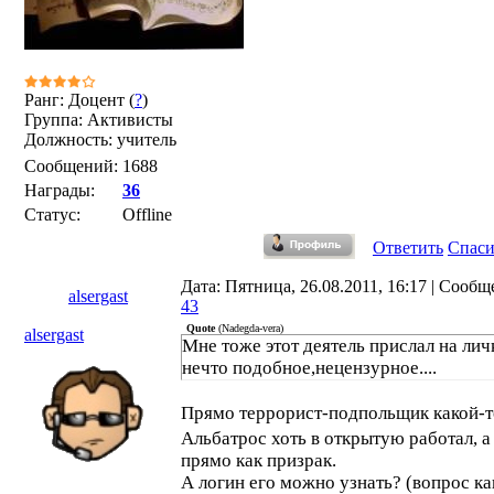
Ранг: Доцент (
?
)
Группа: Активисты
Должность: учитель
Сообщений:
1688
Награды:
36
Статус:
Offline
Ответить
Спас
Дата: Пятница, 26.08.2011, 16:17 | Сообщ
alsergast
43
Quote
(
Nadegda-vera
)
alsergast
Мне тоже этот деятель прислал на лич
нечто подобное,нецензурное....
Прямо террорист-подпольщик какой-
Альбатрос хоть в открытую работал, а
прямо как призрак.
А логин его можно узнать? (вопрос ка