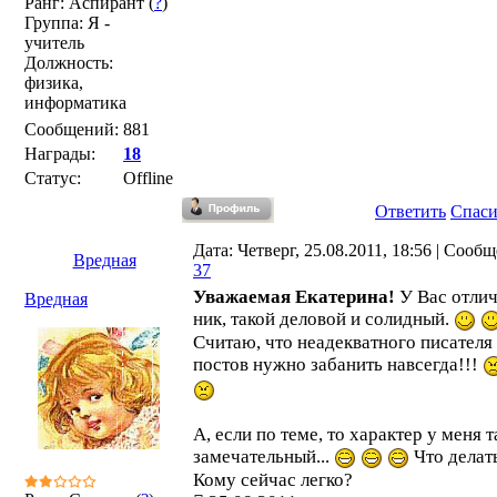
Ранг: Аспирант (
?
)
Группа: Я -
учитель
Должность:
физика,
информатика
Сообщений:
881
Награды:
18
Статус:
Offline
Ответить
Спас
Дата: Четверг, 25.08.2011, 18:56 | Сооб
Вредная
37
Уважаемая Екатерина!
У Вас отли
Вредная
ник, такой деловой и солидный.
Считаю, что неадекватного писателя
постов нужно забанить навсегда!!!
А, если по теме, то характер у меня 
замечательный...
Что делат
Кому сейчас легко?