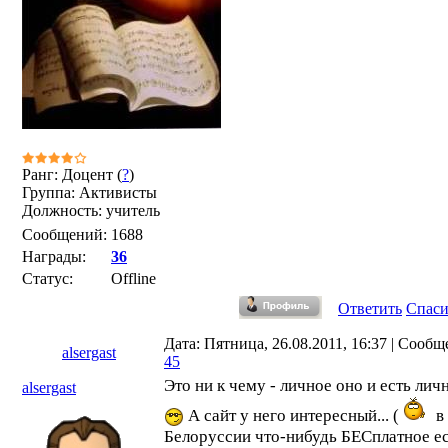
Ранг: Доцент (
?
)
Группа: Активисты
Должность: учитель
Сообщений:
1688
Награды:
36
Статус:
Offline
Ответить
Спас
Дата: Пятница, 26.08.2011, 16:37 | Сообщ
alsergast
45
Это ни к чему - личное оно и есть лич
alsergast
А сайт у него интересный... (
в
Белоруссии что-нибудь БЕСплатное ес