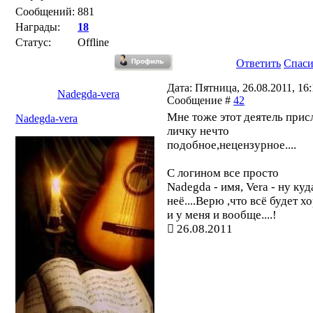
Сообщений:
881
Награды:
18
Статус:
Offline
Ответить
Спас
Дата: Пятница, 26.08.2011, 16:
Nadegda-vera
Сообщение #
42
Мне тоже этот деятель прис
Nadegda-vera
личку нечто
подобное,нецензурное....
С логином все просто
Nadegda - имя, Vera - ну куд
неё....Верю ,что всё будет 
и у меня и вообще....!
26.08.2011