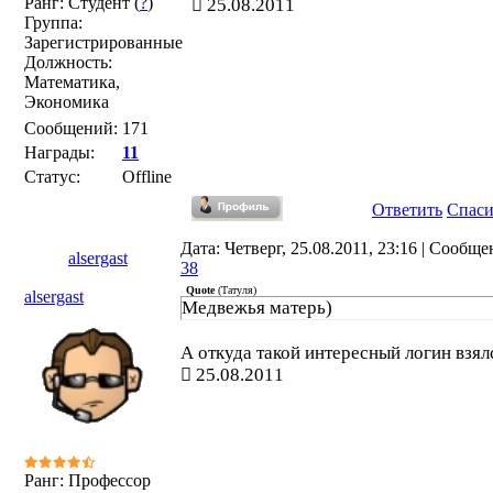
Ранг: Студент (
?
)
25.08.2011
Группа:
Зарегистрированные
Должность:
Математика,
Экономика
Сообщений:
171
Награды:
11
Статус:
Offline
Ответить
Спас
Дата: Четверг, 25.08.2011, 23:16 | Сообще
alsergast
38
Quote
(
Татуля
)
alsergast
Медвежья матерь)
А откуда такой интересный логин взял
25.08.2011
Ранг: Профессор