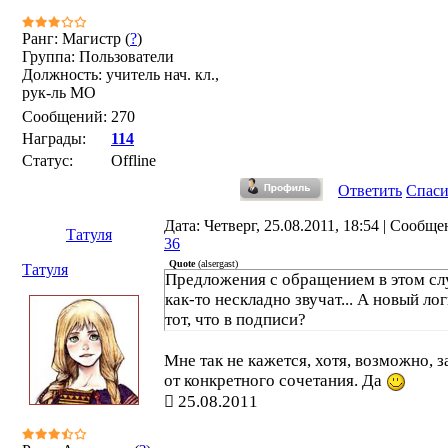
Ранг: Магистр (
?
)
Группа: Пользователи
Должность: учитель нач. кл.,
рук-ль МО
Сообщений:
270
Награды:
114
Статус:
Offline
Ответить
Спас
Дата: Четверг, 25.08.2011, 18:54 | Сообще
Татуля
36
Quote
(
alsergast
)
Татуля
Предложения с обращением в этом сл
как-то нескладно звучат... А новый лог
тот, что в подписи?
Мне так не кажется, хотя, возможно, з
от конкретного сочетания. Да
25.08.2011