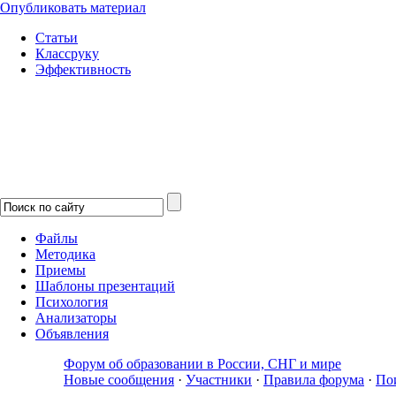
Опубликовать материал
Статьи
Классруку
Эффективность
Файлы
Методика
Приемы
Шаблоны презентаций
Психология
Анализаторы
Объявления
Форум об образовании в России, СНГ и мире
Новые сообщения
·
Участники
·
Правила форума
·
По