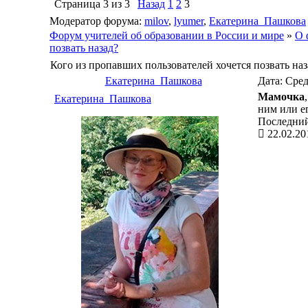
Страница
3
из
3
Назад
1
2
3
Модератор форума:
milov
,
lyumer
,
Екатерина_Пашкова
Форум учителей об образовании в России и мире
»
О 
позвать назад?
Кого из пропавших пользователей хочется позвать наз
Екатерина_Пашкова
Дата: Сред
Мамочка
Екатерина_Пашкова
ним или е
Последний
22.02.20