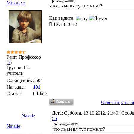
Quote
(
ragazza8695
)
Миклухо
что ль меня тут помнят?
Как видите.
13.10.2012
Ранг: Профессор
(
?
)
Группа: Я -
учитель
Сообщений:
3504
Награды:
101
Статус:
Offline
Ответить
Спас
Дата: Суббота, 13.10.2012, 21:49 | Сооб
Natalie
55
Quote
(
ragazza8695
)
Natalie
что ль меня тут помнят?