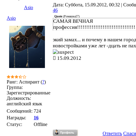
Дата: Суббота, 15.09.2012, 00:32 | Сооб
Asio
46
Quote
(
Ромашка27
)
Asio
САМАЯ ВЕЧНАЯ
профессия!!!!!!!!!!!!!!!!!!!!!!!!!!!!!!!!
экий замах... и почему в нашем горо
новостройками уже лет -дцать не па
15.09.2012
Ранг: Аспирант (
?
)
Группа:
Зарегистрированные
Должность:
английский язык
Сообщений:
724
Награды:
16
Статус:
Offline
Ответить
Спас