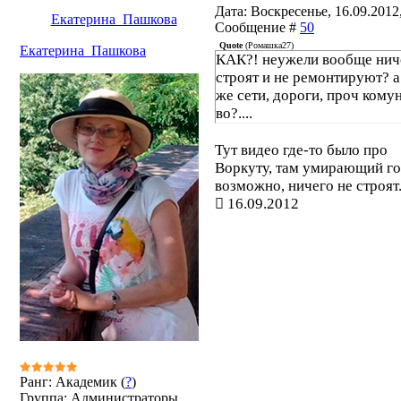
Дата: Воскресенье, 16.09.2012,
Екатерина_Пашкова
Сообщение #
50
Quote
(
Ромашка27
)
Екатерина_Пашкова
КАК?! неужели вообще нич
строят и не ремонтируют? а
же сети, дороги, проч комун
во?....
Тут видео где-то было про
Воркуту, там умирающий го
возможно, ничего не строят.
16.09.2012
Ранг: Академик (
?
)
Группа: Администраторы