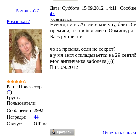
Дата: Суббота, 15.09.2012, 14:11 | Сообщ
Ромашка27
47
Quote
(
Иваныч
)
Ромашка27
Некогда мне. Английский учу, блин. С
премией, а я ни бельмеса. Обмишурят 
Басурмане эти.
чо за премия, если не секрет?
а у мя англ откладывается на 29 сентяб
Моя англичанка заболела((((
15.09.2012
Ранг: Профессор
(
?
)
Группа:
Пользователи
Сообщений:
2992
Награды:
44
Статус:
Offline
Ответить
Спас