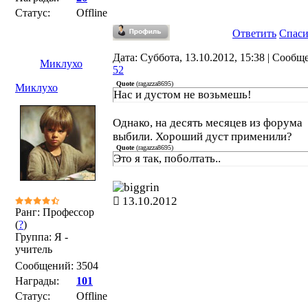
Статус:
Offline
Ответить
Спас
Дата: Суббота, 13.10.2012, 15:38 | Сообщ
Миклухо
52
Quote
(
ragazza8695
)
Миклухо
Нас и дустом не возьмешь!
Однако, на десять месяцев из форума
выбили. Хороший дуст применили?
Quote
(
ragazza8695
)
Это я так, поболтать..
13.10.2012
Ранг: Профессор
(
?
)
Группа: Я -
учитель
Сообщений:
3504
Награды:
101
Статус:
Offline