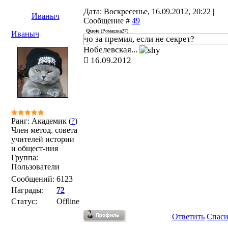
Дата: Воскресенье, 16.09.2012, 20:22 |
Иваныч
Сообщение #
49
Quote
(
Ромашка27
)
Иваныч
чо за премия, если не секрет?
Нобелевская...
16.09.2012
Ранг: Академик (
?
)
Член метод. совета
учителей истории
и общест-ния
Группа:
Пользователи
Сообщений:
6123
Награды:
72
Статус:
Offline
Ответить
Спас