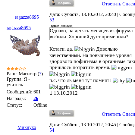
Ответить
Спас
Дата: Суббота, 13.10.2012, 20:40 | Сообщ
ragazza8695
53
Quote
(
Миклухо
)
ragazza8695
Однако, на десять месяцев из форума
выбили. Хороший дуст применили?
Кстати, да.
Довольно
качественный. На повышение уровня
здорового пофигизма в организме так
пришлось потратить время.
Ранг: Магистр (
?
)
Группа: Я -
п.с. что ль меня тут помнят?
учитель
Сообщений:
601
13.10.2012
Награды:
26
Статус:
Offline
Ответить
Спас
Дата: Суббота, 13.10.2012, 20:45 | Сообщ
Миклухо
54