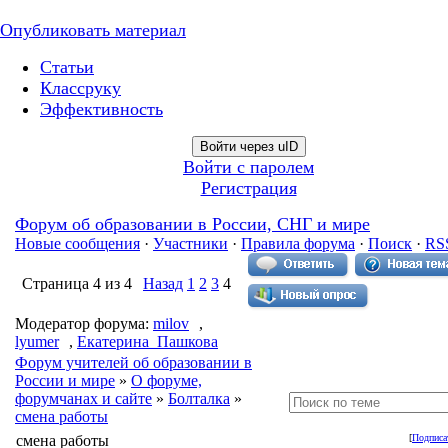
Опубликовать материал
Статьи
Классруку
Эффективность
Войти через uID
Войти с паролем
Регистрация
Форум об образовании в России, СНГ и мире
Новые сообщения
·
Участники
·
Правила форума
·
Поиск
·
RS
Страница
4
из
4
Назад
1
2
3
4
Модератор форума:
milov
,
lyumer
,
Екатерина_Пашкова
Форум учителей об образовании в
России и мире
»
О форуме,
форумчанах и сайте
»
Болталка
»
смена работы
смена работы
[
Подписа