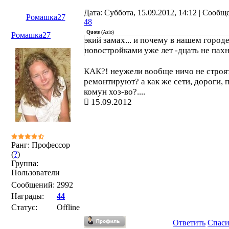
Дата: Суббота, 15.09.2012, 14:12 | Сообщ
Ромашка27
48
Quote
(
Asio
)
Ромашка27
экий замах... и почему в нашем город
новостройками уже лет -дцать не пах
КАК?! неужели вообще ничо не строят
ремонтируют? а как же сети, дороги, 
комун хоз-во?....
15.09.2012
Ранг: Профессор
(
?
)
Группа:
Пользователи
Сообщений:
2992
Награды:
44
Статус:
Offline
Ответить
Спас