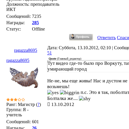
Должность: преподаватель
ИКТ
Сообщений:
7235
Награды:
285
Статус:
Offline
Ответить
Спас
Дата: Суббота, 13.10.2012, 02:10 | Сообщ
ragazza8695
51
Quote
(
Главный_редактор
)
ragazza8695
Тут видео где-то было про Воркуту, т
умирающий город
Не-не, мы еще живы! Нас и дустом не
возьмешь!
п.с. Это я так, поболтат
Болталка же....
13.10.2012
Ранг: Магистр (
?
)
Группа: Я -
учитель
Сообщений:
601
Награды:
26