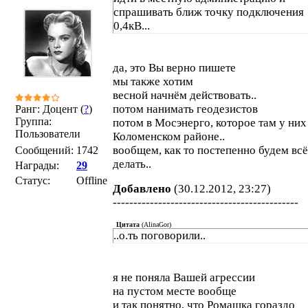
спрашивать ближ точку подключения
0,4кВ...
да, это Вы верно пишете
мы также хотим
весной начнём действовать..
потом нанимать геодезистов
Ранг: Доцент (
?
)
Группа:
потом в Мосэнерго, которое там у них
Пользователи
Коломенском районе..
вообщем, как то постепенно будем всё
Сообщений:
1742
делать..
Награды:
29
Статус:
Offline
Добавлено
(30.12.2012, 23:27)
---------------------------------------------
Цитата
(
AlinaGor
)
..о.ть поговорили..
я не поняла Вашей агрессии
на пустом месте вообще
и так понятно, что Ромашка гораздо