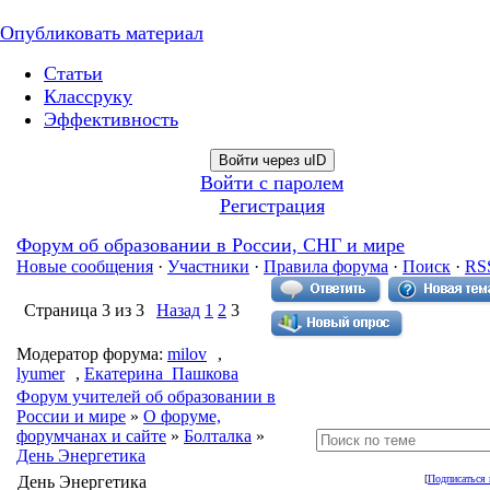
Опубликовать материал
Статьи
Классруку
Эффективность
Войти через uID
Войти с паролем
Регистрация
Форум об образовании в России, СНГ и мире
Новые сообщения
·
Участники
·
Правила форума
·
Поиск
·
RS
Страница
3
из
3
Назад
1
2
3
Модератор форума:
milov
,
lyumer
,
Екатерина_Пашкова
Форум учителей об образовании в
России и мире
»
О форуме,
форумчанах и сайте
»
Болталка
»
День Энергетика
День Энергетика
[
Подписаться 