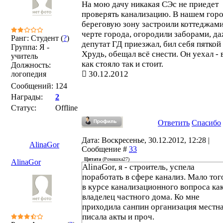
На мою дачу никакая СЭс не приедет
проверять канализацию. В нашем гор
береговую зону застроили коттеджами
черте города, огородили заборами, д
Ранг: Студент (
?
)
депутат ГД приезжал, бил себя пяткой
Группа: Я -
Хрудь, обещал всё снести. Он уехал - 
учитель
как стояло так и стоит.
Должность:
30.12.2012
логопедия
Сообщений:
124
Награды:
2
Статус:
Offline
Ответить
Спасибо
Дата: Воскресенье, 30.12.2012, 12:28 |
AlinaGor
Сообщение #
33
Цитата
(
Ромашка27
)
AlinaGor
AlinaGor, я - строитель, успела
поработать в сфере канализ. Мало того
в курсе канализационного вопроса ка
владелец частного дома. Ко мне
приходила санпин организация местна
писала акты и проч.