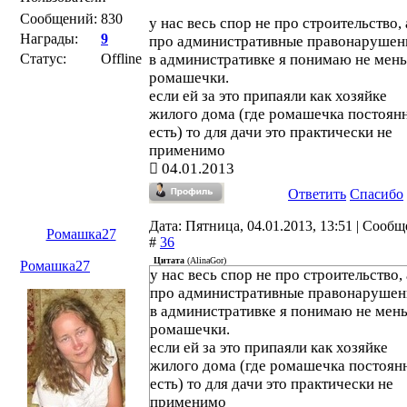
Сообщений:
830
у нас весь спор не про строительство, 
Награды:
9
про административные правонарушен
Статус:
Offline
в административке я понимаю не мен
ромашечки.
если ей за это припаяли как хозяйке
жилого дома (где ромашечка постоян
есть) то для дачи это практически не
применимо
04.01.2013
Ответить
Спасибо
Дата: Пятница, 04.01.2013, 13:51 | Сооб
Ромашка27
#
36
Цитата
(
AlinaGor
)
Ромашка27
у нас весь спор не про строительство, 
про административные правонарушен
в административке я понимаю не мен
ромашечки.
если ей за это припаяли как хозяйке
жилого дома (где ромашечка постоян
есть) то для дачи это практически не
применимо