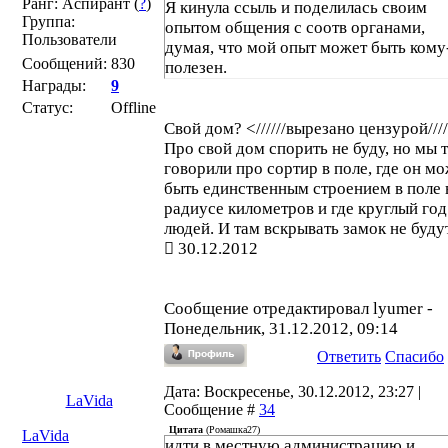
Ранг: Аспирант (
?
)
Я кинула ссыль и поделилась своим
Группа:
опытом общения с соотв органами,
Пользователи
думая, что мой опыт может быть кому
Сообщений:
830
полезен.
Награды:
9
Статус:
Offline
Свой дом? <//////вырезано цензурой////
Про свой дом спорить не буду, но мы 
говорили про сортир в поле, где он м
быть единственным строением в поле 
радиусе километров и где круглый год
людей. И там вскрывать замок не будут
30.12.2012
Сообщение отредактировал
lyumer
-
Понедельник, 31.12.2012, 09:14
Ответить
Спасибо
Дата: Воскресенье, 30.12.2012, 23:27 |
LaVida
Сообщение #
34
Цитата
(
Ромашка27
)
LaVida
идти в местную администрацию и