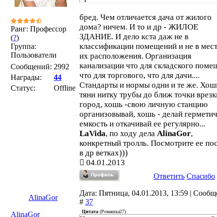
бред. Чем отличается дача от жилого
дома? ничем. И то и др - ЖИЛОЕ
Ранг: Профессор
ЗДАНИЕ. И дело кста даж не в
(
?
)
классификации помещений и не в мес
Группа:
Пользователи
их расположения. Организация
канализации что для складского помещ
Сообщений:
2992
что для торгового, что для дачи....
Награды:
44
Стандарты и нормы одни и те же. Хош
Статус:
Offline
тяни нитку трубы до ближ точки врезк
город, хошь -свою личную станцию
организовывай, хошь - делай гермети
емкость и откачивай ее регулярно...
LaVida
, по ходу дела
AlinaGor
,
конкретный тролль. Посмотрите ее по
в др ветках)))
04.01.2013
Ответить
Спасибо
Дата: Пятница, 04.01.2013, 13:59 | Сооб
AlinaGor
#
37
Цитата
(
Ромашка27
)
AlinaGor