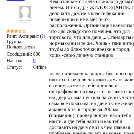
Чем отличается дача от жилого дома?
ничем. И то и др - ЖИЛОЕ ЗДАНИЕ. 
дело кста даж не в классификации
помещений и не в месте их
расположения. Организация канализа
что для складского помещ-я, что для
Ранг: Аспирант (
?
)
торгового, что для дачи.... Стандарты 
Группа:
нормы одни и те же. Хошь - тяни нитк
Пользователи
трубы до ближ точки врезки в город,
Сообщений:
830
хошь -свою личную станцию
Награды:
9
организовывай, хошь - делай гермети
емкость и откачивай ее регулярно...
Статус:
Offline
ты не понимаешь. вопрос был про сор
или хоз.блок а не частный дом. ты жи
в своем доме - к тебе пришли и
оштрафовали потому что ты сама отк
им дверь, сама пустила на свой участо
сама все показала. на даче ты не живе
а живешь ты в городе за 200 км
(примерно). проверяющим надо тебя
найти, а где тебя найти и как тебя
доставить на дачу? вот в чем главная
проблема. пойми ты это на конец. прав