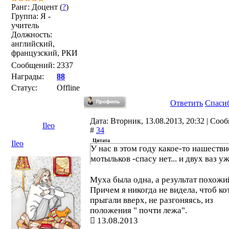
Ранг: Доцент (
?
)
Группа: Я -
учитель
Должность:
английский,
французский, РКИ
Сообщений:
2337
Награды:
88
Статус:
Offline
Ответить
Спаси
Дата: Вторник, 13.08.2013, 20:32 | Соо
Ileo
#
34
Цитата
Ileo
У нас в этом году какое-то нашестви
мотыльков -спасу нет... и двух ваз у
Муха была одна, а результат похожи
Причем я никогда не видела, чтоб ко
прыгали вверх, не разгоняясь, из
положения " почти лежа".
13.08.2013