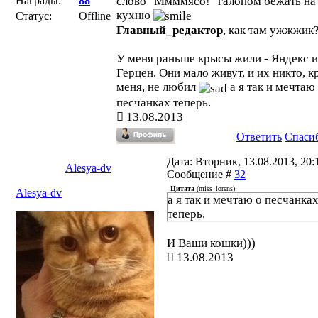
Награды:
88
слово "Ммммясо!" галопом бежать на
кухню
Статус:
Offline
Главный_редактор
, как там ужжжик
У меня раньше крысы жили - Яндекс и
Герцен. Они мало живут, и их никто, 
меня, не любил
а я так и мечтаю
песчанках теперь.
13.08.2013
Ответить
Спаси
Дата: Вторник, 13.08.2013, 20:1
Alesya-dv
Сообщение #
32
Цитата
(
miss_lorens
)
Alesya-dv
а я так и мечтаю о песчанка
теперь.
И Ваши кошки)))
13.08.2013