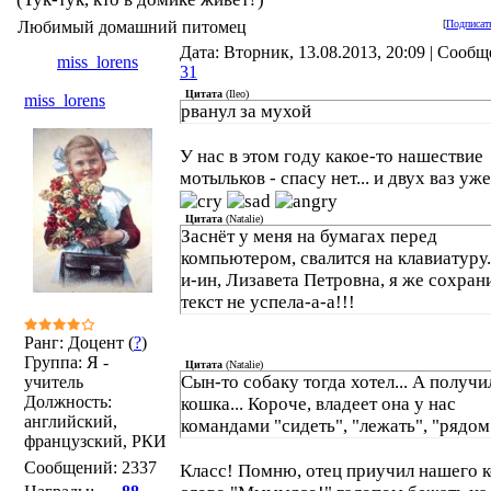
Любимый домашний питомец
[
Подписат
Дата: Вторник, 13.08.2013, 20:09 | Сообщ
miss_lorens
31
Цитата
(
Ileo
)
miss_lorens
рванул за мухой
У нас в этом году какое-то нашествие
мотыльков - спасу нет... и двух ваз уже
Цитата
(
Natalie
)
Заснёт у меня на бумагах перед
компьютером, свалится на клавиатуру..
и-ин, Лизавета Петровна, я же сохран
текст не успела-а-а!!!
Ранг: Доцент (
?
)
Группа: Я -
Цитата
(
Natalie
)
Сын-то собаку тогда хотел... А получи
учитель
Должность:
кошка... Короче, владеет она у нас
английский,
командами "сидеть", "лежать", "рядом
французский, РКИ
Сообщений:
2337
Класс! Помню, отец приучил нашего к