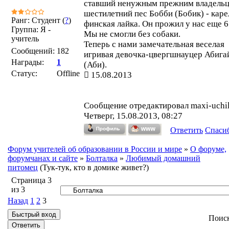
ставший ненужным прежним владельц
шестилетний пес Бобби (Бобик) - каре
Ранг: Студент (
?
)
финская лайка. Он прожил у нас еще 6 
Группа: Я -
Мы не смогли без собаки.
учитель
Теперь с нами замечательная веселая
Сообщений:
182
игривая девочка-цвергшнауцер
Абига
Награды:
1
(Аби).
Статус:
Offline
15.08.2013
Сообщение отредактировал
maxi-uchi
Четверг, 15.08.2013, 08:27
Ответить
Спаси
Форум учителей об образовании в России и мире
»
О форуме,
форумчанах и сайте
»
Болталка
»
Любимый домашний
питомец
(Тук-тук, кто в домике живет?)
Страница
3
из
3
Назад
1
2
3
Поис