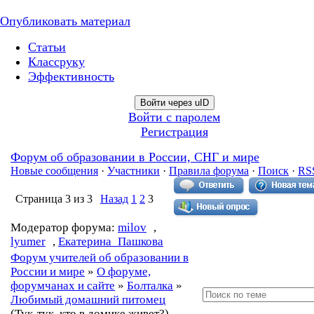
Опубликовать материал
Статьи
Классруку
Эффективность
Войти через uID
Войти с паролем
Регистрация
Форум об образовании в России, СНГ и мире
Новые сообщения
·
Участники
·
Правила форума
·
Поиск
·
RS
Страница
3
из
3
Назад
1
2
3
Модератор форума:
milov
,
lyumer
,
Екатерина_Пашкова
Форум учителей об образовании в
России и мире
»
О форуме,
форумчанах и сайте
»
Болталка
»
Любимый домашний питомец
(Тук-тук, кто в домике живет?)