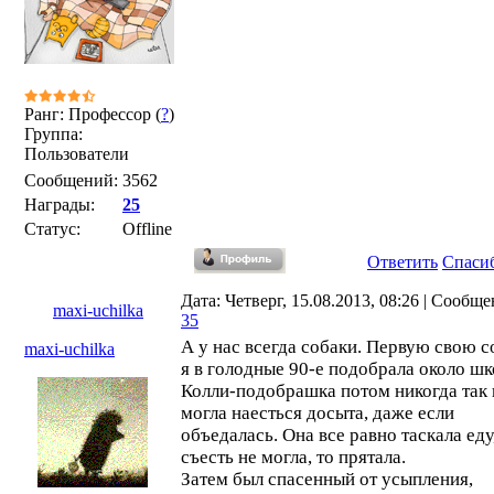
Ранг: Профессор (
?
)
Группа:
Пользователи
Сообщений:
3562
Награды:
25
Статус:
Offline
Ответить
Спаси
Дата: Четверг, 15.08.2013, 08:26 | Сообще
maxi-uchilka
35
А у нас всегда собаки. Первую свою с
maxi-uchilka
я в голодные 90-е подобрала около шк
Колли-подобрашка потом никогда так 
могла наесться досыта, даже если
объедалась. Она все равно таскала еду
съесть не могла, то прятала.
Затем был спасенный от усыпления,