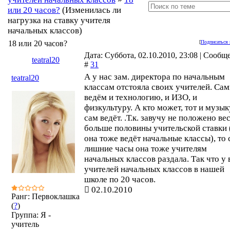
или 20 часов?
(Изменилась ли
нагрузка на ставку учителя
начальных классов)
18 или 20 часов?
[
Подписаться 
Дата: Суббота, 02.10.2010, 23:08 | Сообщ
teatral20
#
31
А у нас зам. директора по начальным
teatral20
классам отстояла своих учителей. Са
ведём и технологию, и ИЗО, и
физкультуру. А кто может, тот и музык
сам ведёт. .Т.к. завучу не положено ве
больше половины учительской ставки 
она тоже ведёт начальные классы), то 
лишние часы она тоже учителям
начальных классов раздала. Так что у 
учителей начальных классов в нашей
школе по 20 часов.
02.10.2010
Ранг: Первоклашка
(
?
)
Группа: Я -
учитель