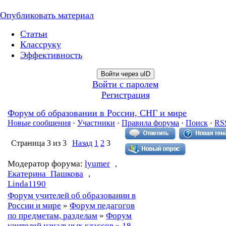
Опубликовать материал
Статьи
Классруку
Эффективность
Войти через uID
Войти с паролем
Регистрация
Форум об образовании в России, СНГ и мире
Новые сообщения
·
Участники
·
Правила форума
·
Поиск
·
RS
Страница
3
из
3
Назад
1
2
3
Модератор форума:
lyumer
,
Екатерина_Пашкова
,
Linda1190
Форум учителей об образовании в
России и мире
»
Форум педагогов
по предметам, разделам
»
Форум
учителей начальных классов
»
18