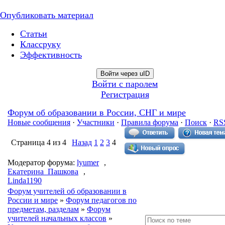
Опубликовать материал
Статьи
Классруку
Эффективность
Войти через uID
Войти с паролем
Регистрация
Форум об образовании в России, СНГ и мире
Новые сообщения
·
Участники
·
Правила форума
·
Поиск
·
RS
Страница
4
из
4
Назад
1
2
3
4
Модератор форума:
lyumer
,
Екатерина_Пашкова
,
Linda1190
Форум учителей об образовании в
России и мире
»
Форум педагогов по
предметам, разделам
»
Форум
учителей начальных классов
»