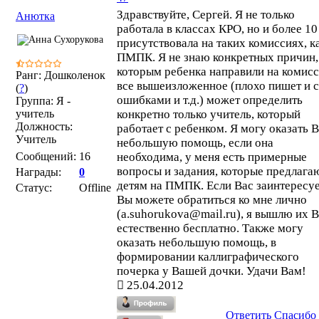
Здравствуйте, Сергей. Я не только
Анютка
работала в классах КРО, но и более 10
присутствовала на таких комиссиях, к
ПМПК. Я не знаю конкретных причин,
которым ребенка направили на комис
Ранг: Дошколенок
все вышеизложенное (плохо пишет и с
(
?
)
ошибками и т.д.) может определить
Группа: Я -
учитель
конкретно только учитель, который
Должность:
работает с ребенком. Я могу оказать 
Учитель
небольшую помощь, если она
Сообщений:
16
необходима, у меня есть примерные
вопросы и задания, которые предлага
Награды:
0
детям на ПМПК. Если Вас заинтересуе
Статус:
Offline
Вы можете обратиться ко мне лично
(a.suhorukova@mail.ru), я вышлю их В
естественно бесплатно. Также могу
оказать небольшую помощь, в
формировании каллиграфического
почерка у Вашей дочки. Удачи Вам!
25.04.2012
Ответить
Спасибо