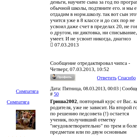
деньги, научите сына за год по прогр
обычной школы, подтяните его. и мы е
отдадим в норм.школу. так вот сын это
учится уже в 8 классе и до сих пор не
усвоил даже счет в пределах 20, не го
о другом, ни диктовка, ни списывание,
умеет. И не усвоит никогда, диагноз
07.03.2013
Сообщение отредактировал
чипса
-
Четверг, 07.03.2013, 10:52
Ответить
Спасибо
Дата: Пятница, 08.03.2013, 00:03 | Сооб
Симпатяга
#
50
Гриша2002
, повторный курс от Вас. к
Симпатяга
родителя, уже не зависит. На второй г
по решению педсовета (!) остается
ученик, получивший отметку
"неудовлетворительно" по трем и бол
предметам или по двум основным