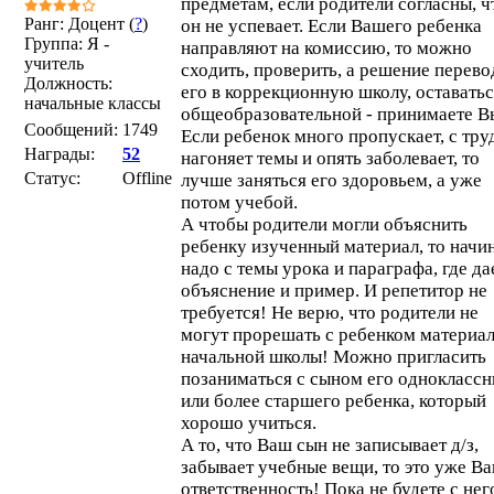
предметам, если родители согласны, ч
Ранг: Доцент (
?
)
он не успевает. Если Вашего ребенка
Группа: Я -
направляют на комиссию, то можно
учитель
сходить, проверить, а решение перево
Должность:
его в коррекционную школу, оставатьс
начальные классы
общеобразовательной - принимаете В
Сообщений:
1749
Если ребенок много пропускает, с тр
Награды:
52
нагоняет темы и опять заболевает, то
Статус:
Offline
лучше заняться его здоровьем, а уже
потом учебой.
А чтобы родители могли объяснить
ребенку изученный материал, то начи
надо с темы урока и параграфа, где да
объяснение и пример. И репетитор не
требуется! Не верю, что родители не
могут прорешать с ребенком материа
начальной школы! Можно пригласить
позаниматься с сыном его одноклассн
или более старшего ребенка, который
хорошо учиться.
А то, что Ваш сын не записывает д/з,
забывает учебные вещи, то это уже В
ответственность! Пока не будете с нег