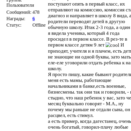
поступают опять в первый класс, их
Пользователи
отправляют на комиссию, комиссия ст
Сообщений:
478
диагноз и направляет в школу 8 вида, 
Награды:
6
родители переводят детей в другую
Статус:
Offline
обычную школу. Итак 2-3 года, а один
я видела ученика, который 4 года
просидел в первом классе. В рез-те в
первом классе детям 9 лет
И
приходят, учителя и я плачем, есть дет
не знающие ни одной буквы, зато мать
еле-еле уговорили отдать ребенка к на
школу.
Я просто пишу, какие бывают родители
меня есть мамы, работающие
начальниками в банке,есть военные,
бизнесмены. так они так и говорили, -
стыдно, что наш ребенок у вас, зато ч
месяц буквально говорят - М.А., ну
почему мы раньше не отдали сына, он
расцвел, есть стимул.
а есть пример, когда дагестанец, очень
очень богатый, говорил-плачу любые