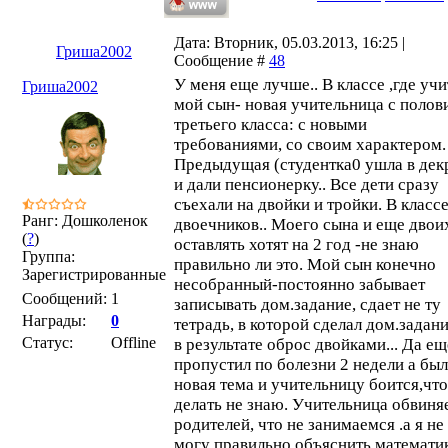
Дата: Вторник, 05.03.2013, 16:25 |
Гриша2002
Сообщение #
48
У меня еще лучше.. В классе ,где учи
Гриша2002
мой сын- новая учительница с полов
третьего класса: с новыми
требованиями, со своим характером.
Предыдущая (студентка0 ушла в дек
и дали пенсионерку.. Все дети сразу
съехали на двойки и тройки. В классе
Ранг: Дошколенок
двоечников.. Моего сына и еще двои
(
?
)
оставлять хотят на 2 год -не знаю
Группа:
правильно ли это. Мой сын конечно
Зарегистрированные
несобранный-постоянно забывает
Сообщений:
1
записывать дом.задание, сдает не ту
Награды:
0
тетрадь, в которой сделал дом.задани
Статус:
Offline
в результате оброс двойками... Да ещ
пропустил по болезни 2 недели а бы
новая тема и учительницу боится,что
делать не знаю. Учительница обвиня
родителей, что не занимаемся .а я не
могу правильно объяснить математи