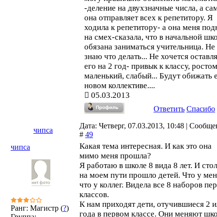
-деление на двухзначные числа, а са
она отправляет всех к репетитору. Я
ходила к репетитору- а она меня под
на смех-сказала, что в начальной шк
обязана заниматься учительница. Не
знаю что делать... Не хочется оставл
его на 2 год- привык к классу, росто
маленький, слабый... Будут обижать е
новом коллективе....
05.03.2013
Ответить
Спасибо
Дата: Четверг, 07.03.2013, 10:48 | Сообщ
чипса
#
49
Какая тема интересная. И как это она
чипса
мимо меня прошла?
Я работаю в школе 8 вида 8 лет. И сто
на моем пути прошло детей. Что у мен
что у коллег. Видела все 8 наборов пе
классов.
К нам приходят дети, отучившиеся 2 и
Ранг: Магистр (
?
)
года в первом классе. Они меняют шк
Группа: