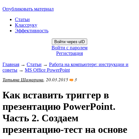
Опубликовать материал
Статьи
Классруку
Эффективность
Войти через uID
Войти с паролем
Регистрация
Главная
→
Статьи
→
Работа на компьютере: инструкции и
советы
→
MS Office PowerPoint
Татьяна Шамарина
, 20.03.2015
3
Как вставить триггер в
презентацию PowerPoint.
Часть 2. Создаем
презентацию-тест на основе