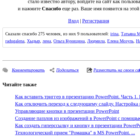
стало известно автору, войдите на сайт как пользов
и нажмите
Спасибо
еще раз. Ваше имя появится на этой
Вход
|
Регистрация
Сказали спасибо 275 человек, из них 9 пользователей:
irina
,
Татьяна М
radugalena
,
Хыдыр
,
лена
,
Ольга Куницина
,
Людмила
,
Елена Мозуль
,
Н
Комментировать
Поделиться
Разместить на своем с
Читайте также
Как вставить триггер в презентацию PowerPoint. Часть 1. 
Как отключить переход к следующему слайду. Настройка п
Управляющие кнопки в презентации PowerPoint
Создание паззлов из изображений в PowerPoint с помощью
Как создать гиперссылку и кнопку в презентации PowerPo
Технологический прием "Ромашка" в MS PowerPoint. ...