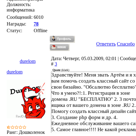
Должность:
информатика
Сообщений:
6010
Награды:
78
Статус:
Offline
Ответить
Спасибо
Дата: Четверг, 05.03.2009, 02:01 | Сообщ
durelom
#
3
Quote
(
klark
)
durelom
Здравствуйте! Меня звать Артём и я 
вам помочь создать классный сайт со
свои бизайно. "Обсалютно бесплатно
Что я умею?!:1. Регистрация в зоне
домена .RU "БЕСПЛАТНО" 2. 3 почт
ящика от вашего домена в зоне .RU 2.
Помогу создать классный дизайн сай
3. Создание php форм и др. 4.
Ежедневное обслуживание вашего са
5. Самое главное!!!! Не какой реклам
Ранг: Дошколенок
(порнография и др.) с моей стороны! 