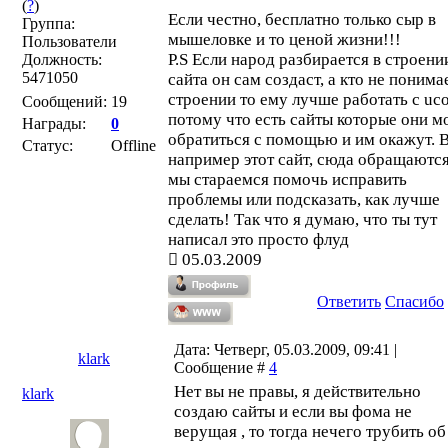
(
?
)
Моё условие будет маленьким: - на с
Если честно, бесплатно только сыр в
Группа:
будет написан текст (мелким шрифто
мышеловке и то ценой жизни!!!
Пользователи
кем создан сайт и дизайн! Если вас
P.S Если народ разбирается в строени
Должность:
5471050
заинтересовало и хотите узнать
сайта он сам создаст, а кто не понима
подробности, то тогда пишите мне на
строении то ему лучше работать с uc
Сообщений:
19
Mail: klarktoma@mail.ru или на ICQ:
потому что есть сайты которые они м
Награды:
0
373008293
обратиться с помощью и им окажут. В
Статус:
Offline
например этот сайт, сюда обращаются
мы стараемся помочь исправить
проблемы или подсказать, как лучше
сделать! Так что я думаю, что ты тут
написал это просто флуд
05.03.2009
Ответить
Спасибо
Дата: Четверг, 05.03.2009, 09:41 |
klark
Сообщение #
4
Нет вы не правы, я действительно
klark
создаю сайты и если вы фома не
верущая , то тогда нечего трубить об