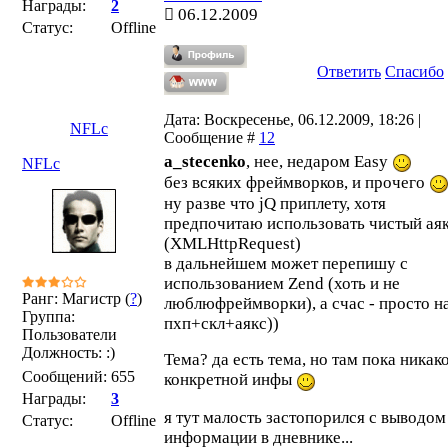
Награды:
2
06.12.2009
Статус:
Offline
Ответить
Спасибо
Дата: Воскресенье, 06.12.2009, 18:26 |
NFLc
Сообщение #
12
a_stecenko
, нее, недаром Easy
NFLc
без всяких фреймворков, и прочего
ну разве что jQ приплету, хотя
предпочитаю использовать чистый ая
(XMLHttpRequest)
в дальнейшем может перепишу с
использованием Zend (хоть и не
Ранг: Магистр (
?
)
люблюфреймворки), а счас - просто н
Группа:
пхп+скл+аякс))
Пользователи
Должность: :)
Тема? да есть тема, но там пока никак
Сообщений:
655
конкретной инфы
Награды:
3
я тут малость застопорился с выводом
Статус:
Offline
информации в дневнике...