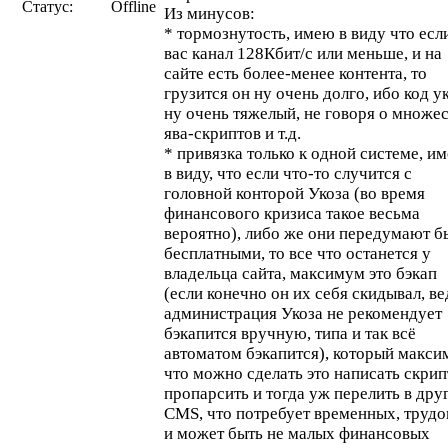
Статус:
Offline
Из минусов:
* тормознутость, имею в виду что есл
вас канал 128Кбит/с или меньше, и на
сайте есть более-менее контента, то
грузится он ну очень долго, ибо код у
ну очень тяжелый, не говоря о множе
ява-скриптов и т.д.
* привязка только к одной системе, и
в виду, что если что-то случится с
головной конторой Укоза (во время
финансового кризиса такое весьма
вероятно), либо же они передумают б
бесплатными, то все что останется у
владельца сайта, максимум это бэкап
(если конечно он их себя скидывал, ве
администрация Укоза не рекомендует
бэкапится вручную, типа и так всё
автоматом бэкапится), который макс
что можно сделать это написать скрип
пропарсить и тогда уж перелить в др
CMS, что потребует временных, труд
и может быть не малых финансовых