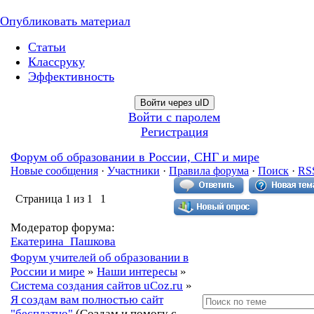
Опубликовать материал
Статьи
Классруку
Эффективность
Войти через uID
Войти с паролем
Регистрация
Форум об образовании в России, СНГ и мире
Новые сообщения
·
Участники
·
Правила форума
·
Поиск
·
RS
Страница
1
из
1
1
Модератор форума:
Екатерина_Пашкова
Форум учителей об образовании в
России и мире
»
Наши интересы
»
Система создания сайтов uCoz.ru
»
Я создам вам полностью сайт
"бесплатно"
(Создам и помогу с