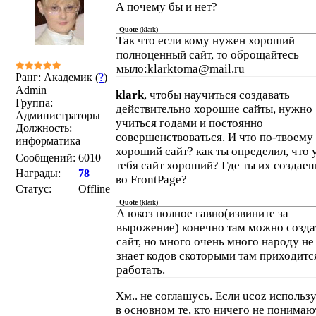
А почему бы и нет?
Quote
(
klark
)
Так что если кому нужен хороший
полноценный сайт, то оброщайтесь
мыло:klarktoma@mail.ru
Ранг: Академик (
?
)
Admin
klark
, чтобы научиться создавать
Группа:
действительно хорошие сайты, нужно
Администраторы
учиться годами и постоянно
Должность:
совершенствоваться. И что по-твоему
информатика
хороший сайт? как ты определил, что 
Сообщений:
6010
тебя сайт хороший? Где ты их создаеш
Награды:
78
во FrontPage?
Статус:
Offline
Quote
(
klark
)
А юкоз полное гавно(извините за
вырожение) конечно там можно созда
сайт, но много очень много народу не
знает кодов скоторыми там приходитс
работать.
Хм.. не соглашусь. Если ucoz использ
в основном те, кто ничего не понимаю