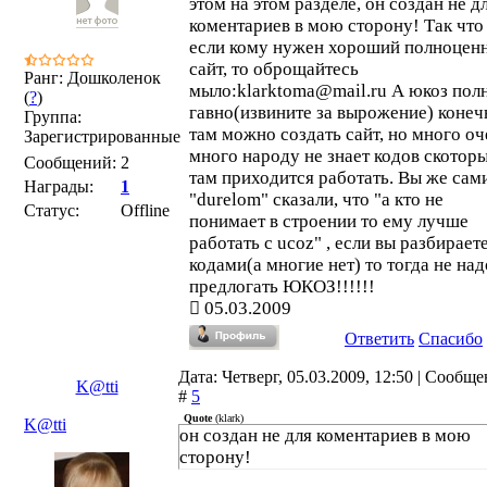
этом на этом разделе, он создан не д
коментариев в мою сторону! Так что
если кому нужен хороший полноцен
сайт, то оброщайтесь
Ранг: Дошколенок
мыло:klarktoma@mail.ru А юкоз пол
(
?
)
гавно(извините за вырожение) конеч
Группа:
там можно создать сайт, но много оч
Зарегистрированные
много народу не знает кодов скотор
Сообщений:
2
там приходится работать. Вы же сам
Награды:
1
"durelom" сказали, что "а кто не
Статус:
Offline
понимает в строении то ему лучше
работать с ucoz" , если вы разбирает
кодами(а многие нет) то тогда не над
предлогать ЮКОЗ!!!!!!
05.03.2009
Ответить
Спасибо
Дата: Четверг, 05.03.2009, 12:50 | Сообщ
K@tti
#
5
Quote
(
klark
)
K@tti
он создан не для коментариев в мою
сторону!