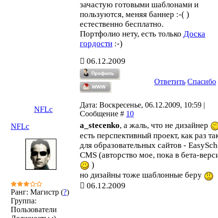
зачастую готовыми шаблонами и
пользуются, меняя баннер :-( )
естественно бесплатно.
Портфолио нету, есть только
Доска
гордости
:-)
06.12.2009
Ответить
Спасибо
Дата: Воскресенье, 06.12.2009, 10:59 |
NFLc
Сообщение #
10
a_stecenko
, а жаль, что не дизайнер
NFLc
есть перспективный проект, как раз та
для образовательных сайтов - EasySch
CMS (авторство мое, пока в бета-верс
)
но дизайны тоже шаблонные беру
06.12.2009
Ранг: Магистр (
?
)
Группа:
Пользователи