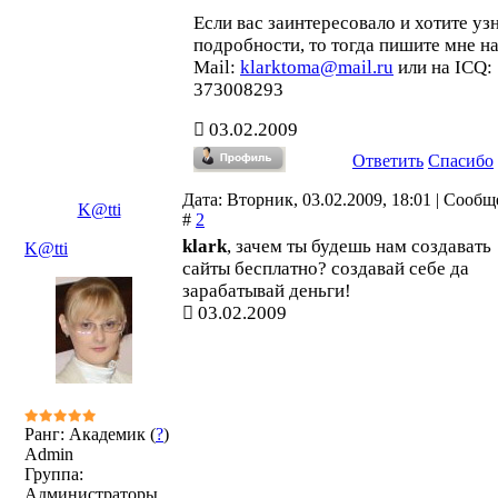
Если вас заинтересовало и хотите уз
подробности, то тогда пишите мне на
Mail:
klarktoma@mail.ru
или на ICQ:
373008293
03.02.2009
Ответить
Спасибо
Дата: Вторник, 03.02.2009, 18:01 | Сооб
K@tti
#
2
klark
, зачем ты будешь нам создавать
K@tti
сайты бесплатно? создавай себе да
зарабатывай деньги!
03.02.2009
Ранг: Академик (
?
)
Admin
Группа:
Администраторы