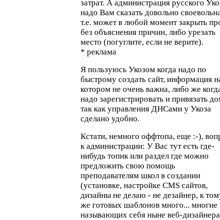
затрат. А администрация русского Уко
надо Вам сказать довольно своевольна
т.е. может в любой момент закрыть пр
без объяснения причин, либо урезать
место (погуглите, если не верите).
* реклама
Я пользуюсь Укозом когда надо по
быстрому создать сайт, информация н
котором не очень важна, либо же когд
надо зарегистрировать и привязать до
так как управления ДНСами у Укоза
сделано удобно.
Кстати, немного оффтопа, еще :-), воп
к администрации: У Вас тут есть где-
нибудь топик или раздел где можно
предложить свою помощь
преподавателям школ в создании
(установке, настройке CMS сайтов,
дизайны не делаю - не дезайнер, к том
же готовых шаблонов много... многие 
называющих себя ныне веб-дизайнер