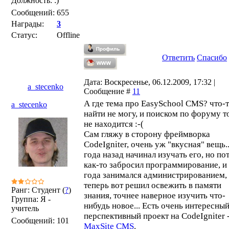
Должность: :)
Сообщений:
655
Награды:
3
Статус:
Offline
Ответить
Спасибо
Дата: Воскресенье, 06.12.2009, 17:32 |
a_stecenko
Сообщение #
11
А где тема про EasySchool CMS? что-
a_stecenko
найти не могу, и поиском по форуму 
не находится :-(
Сам гляжу в сторону фреймворка
CodeIgniter, очень уж "вкусная" вещь..
года назад начинал изучать его, но по
как-то забросил программирование, и
года занимался администрированием,
теперь вот решил освежить в памяти
Ранг: Студент (
?
)
знания, точнее наверное изучить что-
Группа: Я -
нибудь новое... Есть очень интересный
учитель
перспективный проект на CodeIgniter 
Сообщений:
101
MaxSite CMS
.