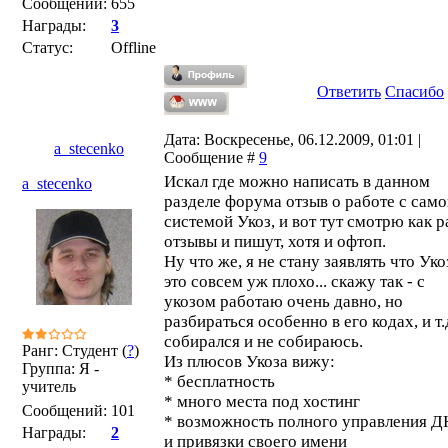
Сообщений:
655
Награды:
3
Статус:
Offline
Ответить
Спасибо
Дата: Воскресенье, 06.12.2009, 01:01 |
a_stecenko
Сообщение #
9
Искал где можно написать в данном
a_stecenko
разделе форума отзыв о работе с сам
системой Укоз, и вот тут смотрю как р
отзывы и пишут, хотя и офтоп.
Ну что же, я не стану заявлять что Уко
это совсем уж плохо... скажу так - с
укозом работаю очень давно, но
разбираться особенно в его кодах, и т.
собирался и не собираюсь.
Ранг: Студент (
?
)
Из плюсов Укоза вижу:
Группа: Я -
* бесплатность
учитель
* много места под хостинг
Сообщений:
101
* возможность полного управления 
Награды:
2
и привязки своего имени