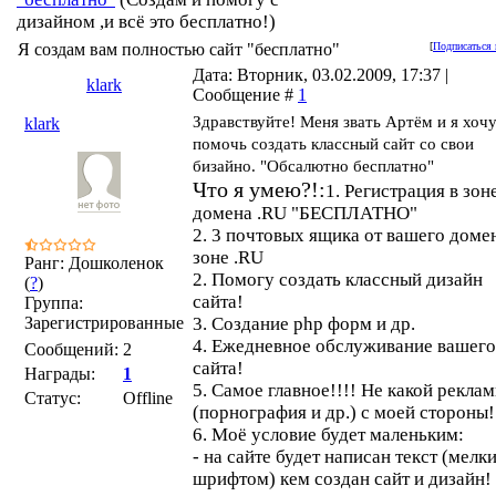
дизайном ,и всё это бесплатно!)
Я создам вам полностью сайт "бесплатно"
[
Подписаться 
Дата: Вторник, 03.02.2009, 17:37 |
klark
Сообщение #
1
Здравствуйте! Меня звать Артём и я хоч
klark
помочь создать классный сайт со свои
бизайно. "Обсалютно бесплатно"
Что я умею?!:
1. Регистрация в зон
домена .RU "БЕСПЛАТНО"
2. 3 почтовых ящика от вашего доме
зоне .RU
Ранг: Дошколенок
2. Помогу создать классный дизайн
(
?
)
сайта!
Группа:
Зарегистрированные
3. Создание php форм и др.
4. Ежедневное обслуживание вашего
Сообщений:
2
сайта!
Награды:
1
5. Самое главное!!!! Не какой рекла
Статус:
Offline
(порнография и др.) с моей стороны!
6. Моё условие будет маленьким:
- на сайте будет написан текст (мелк
шрифтом) кем создан сайт и дизайн!