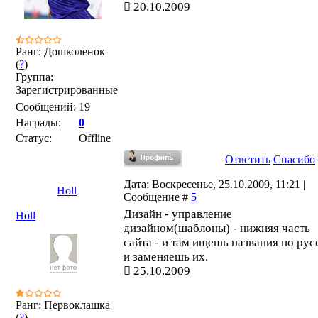
20.10.2009
Ранг: Дошколенок
(
?
)
Группа:
Зарегистрированные
Сообщений:
19
Награды:
0
Статус:
Offline
Ответить
Спасибо
Дата: Воскресенье, 25.10.2009, 11:21 |
Holl
Сообщение #
5
Дизайн - управление
Holl
дизайном(шаблоны) - нижняя часть
сайта - и там ищешь названия по рус
и заменяешь их.
25.10.2009
Ранг: Первоклашка
(
?
)