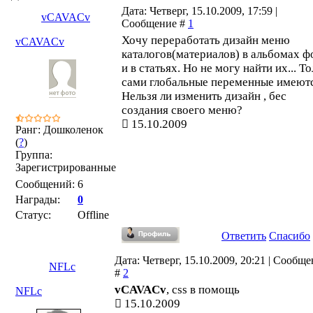
Дата: Четверг, 15.10.2009, 17:59 |
vCAVACv
Сообщение #
1
Хочу переработать дизайн меню
vCAVACv
каталогов(материалов) в альбомах ф
и в статьях. Но не могу найти их... Т
сами глобальные переменные имеютс
Нельзя ли изменить дизайн , бес
создания своего меню?
15.10.2009
Ранг: Дошколенок
(
?
)
Группа:
Зарегистрированные
Сообщений:
6
Награды:
0
Статус:
Offline
Ответить
Спасибо
Дата: Четверг, 15.10.2009, 20:21 | Сообщ
NFLc
#
2
vCAVACv
, css в помощь
NFLc
15.10.2009