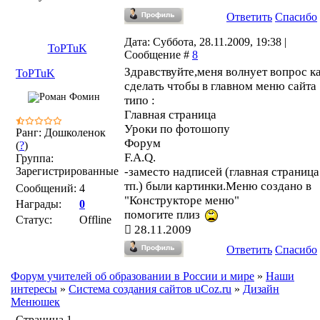
Ответить
Спасибо
Дата: Суббота, 28.11.2009, 19:38 |
ToPTuK
Сообщение #
8
Здравствуйте,меня волнует вопрос к
ToPTuK
сделать чтобы в главном меню сайта
типо :
Главная страница
Уроки по фотошопу
Ранг: Дошколенок
Форум
(
?
)
F.A.Q.
Группа:
Зарегистрированные
-заместо надписей (главная страница
тп.) были картинки.Меню создано в
Сообщений:
4
"Конструкторе меню"
Награды:
0
помогите плиз
Статус:
Offline
28.11.2009
Ответить
Спасибо
Форум учителей об образовании в России и мире
»
Наши
интересы
»
Система создания сайтов uCoz.ru
»
Дизайн
Менюшек
Страница
1