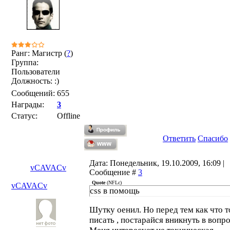
Ранг: Магистр (
?
)
Группа:
Пользователи
Должность: :)
Сообщений:
655
Награды:
3
Статус:
Offline
Ответить
Спасибо
Дата: Понедельник, 19.10.2009, 16:09 |
vCAVACv
Сообщение #
3
Quote
(
NFLc
)
vCAVACv
css в помощь
Шутку оенил. Но перед тем как что т
писать , постарайся вникнуть в вопро