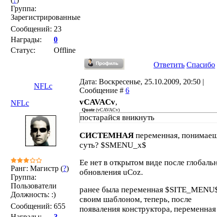
Группа:
Зарегистрированные
Сообщений:
23
Награды:
0
Статус:
Offline
Ответить
Спасибо
Дата: Воскресенье, 25.10.2009, 20:50 |
NFLc
Сообщение #
6
vCAVACv
,
NFLc
Quote
(
vCAVACv
)
постарайся вникнуть
СИСТЕМНАЯ
переменная, понимае
суть? $SMENU_x$
Ее нет в открытом виде после глобаль
Ранг: Магистр (
?
)
обновления uCoz.
Группа:
Пользователи
ранее была переменная $SITE_MENU$
Должность: :)
своим шаблоном, теперь, после
Сообщений:
655
появаления конструктора, переменная
Награды:
3