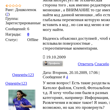
Меня интересует не техническая
сторона того , как именно редактиро
Ранг: Дошколенок
менюшки , а ВНИМАНИЕ то где име
(
?
)
найти код данной менюшки , ибо ест
Группа:
глабальны переменная которую мож
Зарегистрированные
вставить в код , но сам код меню я не
Сообщений:
6
могу найти.
Награды:
0
Надеюсь объяснил доступней , чтоб 
Статус:
Offline
всплывали поверхностные ,
стереотипичные комментарии.
19.10.2009
Ответить
Спасибо
Дата: Вторник, 20.10.2009, 17:06 |
Ognegriw123
Сообщение #
4
У меня вопрос! Есть такие разделы к
Ognegriw123
Католог файлов, Статей, Фотоальбом
т.д. Я хочу чтобы они были в разных
категориях, например: Информация,
Развлечения и всякое такое! Я знаю, 
возможно, но как это провернуть?