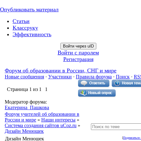
Опубликовать материал
Статьи
Классруку
Эффективность
Войти через uID
Войти с паролем
Регистрация
Форум об образовании в России, СНГ и мире
Новые сообщения
·
Участники
·
Правила форума
·
Поиск
·
RS
Страница
1
из
1
1
Модератор форума:
Екатерина_Пашкова
Форум учителей об образовании в
России и мире
»
Наши интересы
»
Система создания сайтов uCoz.ru
»
Дизайн Менюшек
Дизайн Менюшек
[
Подписаться 