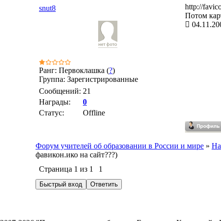
http://favic
snut8
Потом кар
04.11.20
Ранг: Первоклашка (
?
)
Группа: Зарегистрированные
Сообщений:
21
Награды:
0
Статус:
Offline
Форум учителей об образовании в России и мире
»
На
фавикон.ико на сайт???)
Страница
1
из
1
1