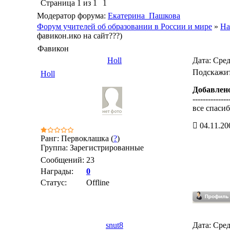
Страница
1
из
1
1
Модератор форума:
Екатерина_Пашкова
Форум учителей об образовании в России и мире
»
На
фавикон.ико на сайт???)
Фавикон
Holl
Дата: Сред
Подскажите
Holl
Добавлен
--------------
все спасиб
04.11.20
Ранг: Первоклашка (
?
)
Группа: Зарегистрированные
Сообщений:
23
Награды:
0
Статус:
Offline
snut8
Дата: Сред