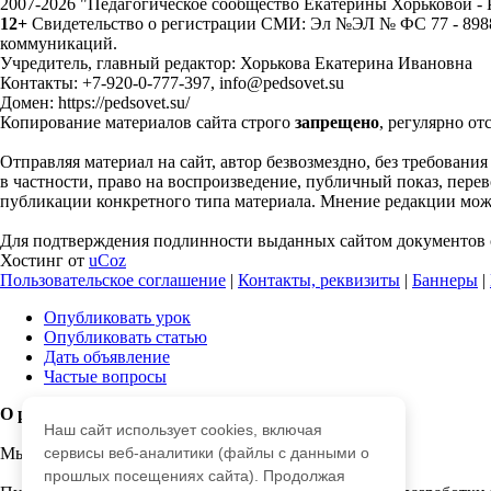
2007-2026 "Педагогическое сообщество Екатерины Хорьковой 
12+
Свидетельство о регистрации СМИ: Эл №ЭЛ № ФС 77 - 89883
коммуникаций.
Учредитель, главный редактор: Хорькова Екатерина Ивановна
Контакты: +7-920-0-777-397, info@pedsovet.su
Домен: https://pedsovet.su/
Копирование материалов сайта строго
запрещено
, регулярно от
Отправляя материал на сайт, автор безвозмездно, без требовани
в частности, право на воспроизведение, публичный показ, перево
публикации конкретного типа материала. Мнение редакции может
Для подтверждения подлинности выданных сайтом документов с
Хостинг от
uCoz
Пользовательское соглашение
|
Контакты, реквизиты
|
Баннеры
|
Опубликовать урок
Опубликовать статью
Дать объявление
Частые вопросы
О работе с сайтом
Наш сайт использует cookies, включая
Мы используем cookie.
сервисы веб-аналитики (файлы с данными о
прошлых посещениях сайта). Продолжая