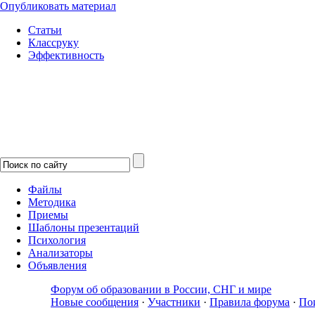
Опубликовать материал
Статьи
Классруку
Эффективность
Файлы
Методика
Приемы
Шаблоны презентаций
Психология
Анализаторы
Объявления
Форум об образовании в России, СНГ и мире
Новые сообщения
·
Участники
·
Правила форума
·
По