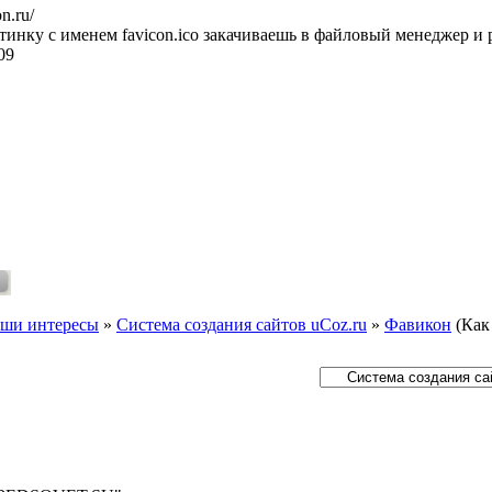
on.ru/
тинку с именем favicon.ico закачиваешь в файловый менеджер и
09
ши интересы
»
Система создания сайтов uCoz.ru
»
Фавикон
(Как