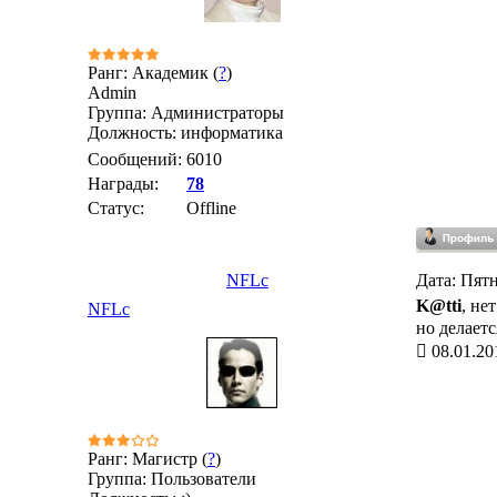
Ранг: Академик (
?
)
Admin
Группа: Администраторы
Должность: информатика
Сообщений:
6010
Награды:
78
Статус:
Offline
NFLc
Дата: Пятн
K@tti
, не
NFLc
но делаетс
08.01.20
Ранг: Магистр (
?
)
Группа: Пользователи