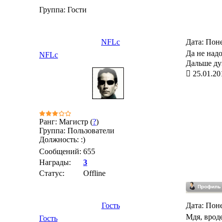
Группа: Гости
NFLc
Дата: Поне
Да не надо
NFLc
Дальше ду
25.01.20
Ранг: Магистр (
?
)
Группа: Пользователи
Должность: :)
Сообщений:
655
Награды:
3
Статус:
Offline
Гость
Дата: Поне
Мдя, врод
Гость