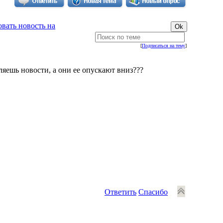
вать новость на
[
Подписаться на тему
]
ляешь новости, а они ее опускают вниз???
Ответить
Спасибо