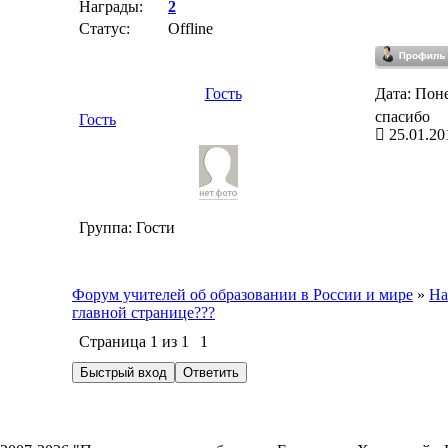
Награды:
2
Статус:
Offline
Гость
Дата: Поне
cпасибо
Гость
25.01.20
Группа: Гости
Форум учителей об образовании в России и мире
»
На
главной странице???
Страница
1
из
1
1