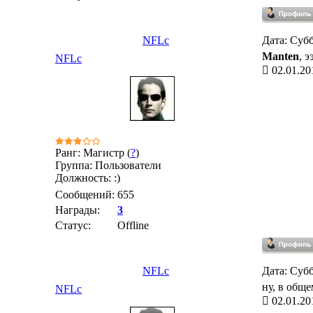
NFLc
Дата: Субб
Manten
, 
NFLc
02.01.20
Ранг: Магистр (
?
)
Группа: Пользователи
Должность: :)
Сообщений:
655
Награды:
3
Статус:
Offline
NFLc
Дата: Субб
ну, в обще
NFLc
02.01.20