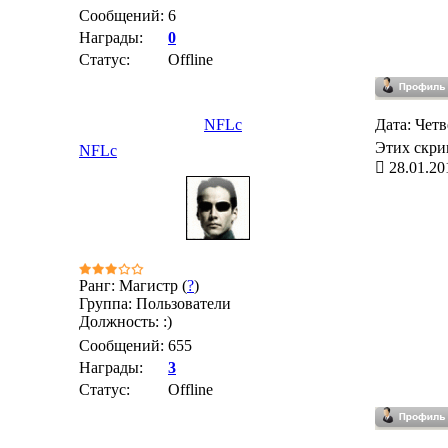
Сообщений:
6
Награды:
0
Статус:
Offline
NFLc
Дата: Четв
Этих скри
NFLc
28.01.20
Ранг: Магистр (
?
)
Группа: Пользователи
Должность: :)
Сообщений:
655
Награды:
3
Статус:
Offline