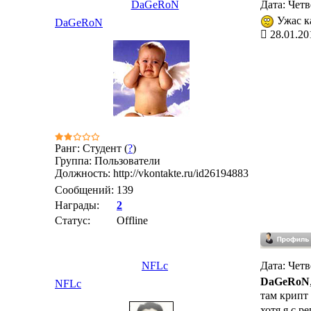
DaGeRoN
Дата: Четв
Ужас к
DaGeRoN
28.01.20
Ранг: Студент (
?
)
Группа: Пользователи
Должность: http://vkontakte.ru/id26194883
Сообщений:
139
Награды:
2
Статус:
Offline
NFLc
Дата: Четв
DaGeRoN
NFLc
там крипт
хотя я с р