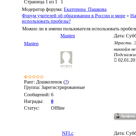
Страница
1
из
1
1
Модератор форума:
Екатерина_Пашкова
Форум учителей об образовании в России и мире
»
На
использовать пробелы?
Можно ли в имени пользователя использовать пробел
Manten
Дата: Субб
Здрасти. 
Manten
никнэйм не
Подскажит
02.01.20
Ранг: Дошколенок (
?
)
Группа: Зарегистрированные
Сообщений:
6
Награды:
0
Статус:
Offline
NFLc
Дата: Субб