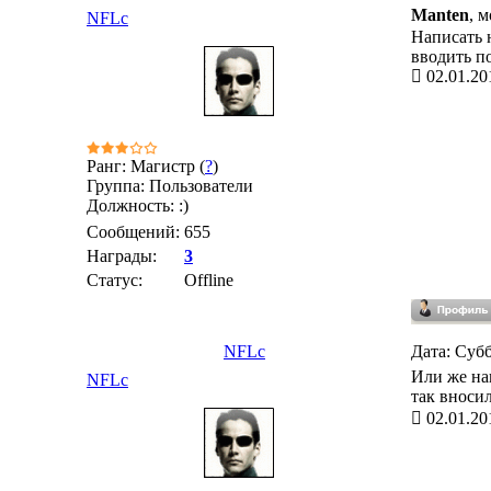
Manten
, 
NFLc
Написать 
вводить п
02.01.20
Ранг: Магистр (
?
)
Группа: Пользователи
Должность: :)
Сообщений:
655
Награды:
3
Статус:
Offline
NFLc
Дата: Субб
Или же на
NFLc
так вносил
02.01.20