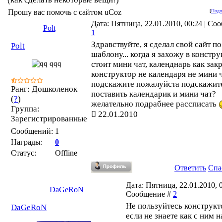
Прошу вас помочь с сайтом uCoz
[
Подп
Дата: Пятница, 22.01.2010, 00:24 | Со
Polt
1
Здравствуйте, я сделал свой сайт по
Polt
шаблону... когда я захожу в констру
стоит мини чат, календнарь как за
конструктор не календаря не мини ч
подскажите пожалуйста подскажите
Ранг: Дошколенок
поставить календарик и мини чат?
(
?
)
желательно подрабнее рассписать
Группа:
22.01.2010
Зарегистрированные
Сообщений:
1
Награды:
0
Статус:
Offline
Ответить
Спа
Дата: Пятница, 22.01.2010, 0
DaGeRoN
Сообщение #
2
Не пользуйтесь конструкт
DaGeRoN
если не знаете как с ним 