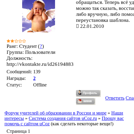
обращаться. Теперь всё у
можно так сказать, восст
либо вручную, либо помо
переустановка шаблона.
22.01.2010
Ранг: Студент (
?
)
Группа: Пользователи
Должность:
http://vkontakte.ru/id26194883
Сообщений:
139
Награды:
2
Статус:
Offline
Ответить
Спа
Форум учителей об образовании в России и мире
»
Наши
интересы
»
Система создания сайтов uCoz.ru
»
Прошу вас
помочь с сайтом uCoz
(как сделать некоторые вещи!)
Страница
1