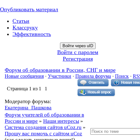
Опубликовать материал
Статьи
Классруку
Эффективность
Войти через uID
Войти с паролем
Регистрация
Форум об образовании в России, СНГ и мире
Новые сообщения
·
Участники
·
Правила форума
·
Поиск
·
RS
Страница
1
из
1
1
Модератор форума:
Екатерина_Пашкова
Форум учителей об образовании в
России и мире
»
Наши интересы
»
Система создания сайтов uCoz.ru
»
Прошу вас помочь с сайтом uCoz
(как сделать некоторые вещи!)