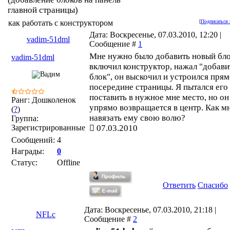
главной страницы)
как работать с конструктором
[
Подписаться 
Дата: Воскресенье, 07.03.2010, 12:20 |
vadim-51dml
Сообщение #
1
Мне нужно было добавить новый бло
vadim-51dml
включил конструктор, нажал "добави
блок", он выскочил и устроился пря
посередине страницы. Я пытался его
поставить в нужное мне место, но он
Ранг: Дошколенок
упрямо возвращается в центр. Как м
(
?
)
навязать ему свою волю?
Группа:
Зарегистрированные
07.03.2010
Сообщений:
4
Награды:
0
Статус:
Offline
Ответить
Спасибо
Дата: Воскресенье, 07.03.2010, 21:18 |
NFLc
Сообщение #
2