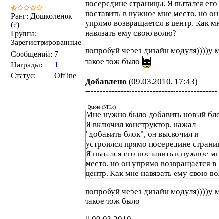
посередине страницы. Я пытался его
поставить в нужное мне место, но он
Ранг: Дошколенок
упрямо возвращается в центр. Как м
(
?
)
навязать ему свою волю?
Группа:
Зарегистрированные
попробуй через дизайн модуля))))у 
Сообщений:
7
такое тож было
Награды:
1
Статус:
Offline
Добавлено
(09.03.2010, 17:43)
---------------------------------------------
Quote
(
NFLc
)
Мне нужно было добавить новый бло
Я включил конструктор, нажал
"добавить блок", он выскочил и
устроился прямо посередине страни
Я пытался его поставить в нужное м
место, но он упрямо возвращается в
центр. Как мне навязать ему свою в
попробуй через дизайн модуля))))у 
такое тож было
09.03.2010