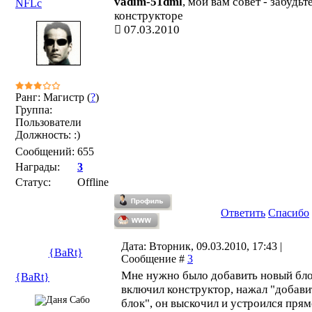
vadim-51dml
, мой вам совет - забудьт
NFLc
конструкторе
07.03.2010
Ранг: Магистр (
?
)
Группа:
Пользователи
Должность: :)
Сообщений:
655
Награды:
3
Статус:
Offline
Ответить
Спасибо
Дата: Вторник, 09.03.2010, 17:43 |
{BaRt}
Сообщение #
3
Мне нужно было добавить новый бло
{BaRt}
включил конструктор, нажал "добави
блок", он выскочил и устроился пря