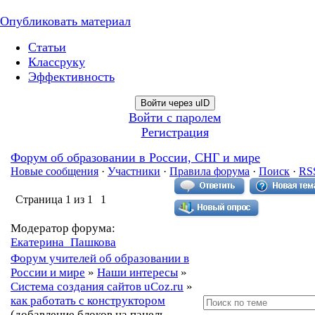
Опубликовать материал
Статьи
Классруку
Эффективность
Войти через uID
Войти с паролем
Регистрация
Форум об образовании в России, СНГ и мире
Новые сообщения
·
Участники
·
Правила форума
·
Поиск
·
RS
Страница
1
из
1
1
Модератор форума:
Екатерина_Пашкова
Форум учителей об образовании в
России и мире
»
Наши интересы
»
Система создания сайтов uCoz.ru
»
как работать с конструктором
(добавление блоков на панель