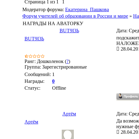
Страница
1
из
1
1
Модератор форума:
Екатерина_Пашкова
Форум учителей об образовании в России и мире
»
На
НАГРАДЫ НА АВАТОРКУ
BUT9I3Ь
Дата: Сред
подскажите
BUT9I3Ь
НАЛОЖЕНИЕ
28.04.20
Ранг: Дошколенок (
?
)
Группа: Зарегистрированные
Сообщений:
1
Награды:
0
Статус:
Offline
Артём
Дата: Сред
Да возможн
Артём
нужные фу
28.04.20