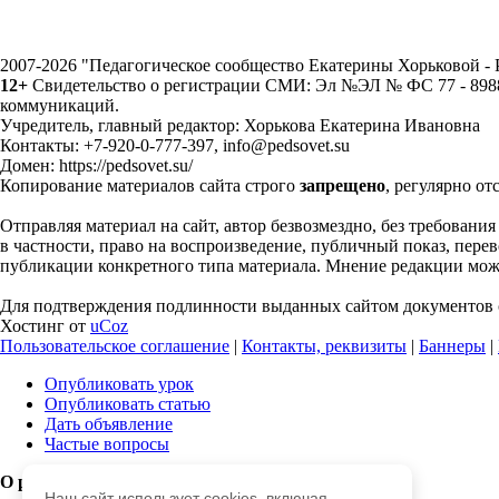
2007-2026 "Педагогическое сообщество Екатерины Хорьковой 
12+
Свидетельство о регистрации СМИ: Эл №ЭЛ № ФС 77 - 89883
коммуникаций.
Учредитель, главный редактор: Хорькова Екатерина Ивановна
Контакты: +7-920-0-777-397, info@pedsovet.su
Домен: https://pedsovet.su/
Копирование материалов сайта строго
запрещено
, регулярно от
Отправляя материал на сайт, автор безвозмездно, без требовани
в частности, право на воспроизведение, публичный показ, перево
публикации конкретного типа материала. Мнение редакции может
Для подтверждения подлинности выданных сайтом документов с
Хостинг от
uCoz
Пользовательское соглашение
|
Контакты, реквизиты
|
Баннеры
|
Опубликовать урок
Опубликовать статью
Дать объявление
Частые вопросы
О работе с сайтом
Наш сайт использует cookies, включая