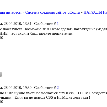
ши интересы
»
Система создания сайтов uCoz.ru
»
НАГРАДЫ Н
а, 28.04.2010, 13:31 | Сообщение #
1
 пожалуйста.. возможно ли в Ucozе сделать награждение (медали, 
... вот скрипт бы... заранее признателен.
10
а, 28.04.2010, 19:39 | Сообщение #
2
о ! Это нужно уметь пользоваться html u css , В HTML создаётся
нкции ! Если ты не знаешь CSS u HTML не лезь туда !
10