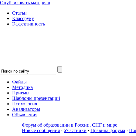
Опубликовать материал
Статьи
Классруку
Эффективность
Файлы
Методика
Приемы
Шаблоны презентаций
Психология
Анализаторы
Объявления
Форум об образовании в России, СНГ и мире
Новые сообщения
·
Участники
·
Правила форума
·
По