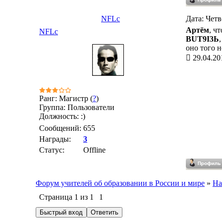
NFLc
Дата: Четв
Артём
, чт
NFLc
BUT9I3Ь
оно того 
29.04.20
Ранг: Магистр (
?
)
Группа: Пользователи
Должность: :)
Сообщений:
655
Награды:
3
Статус:
Offline
Форум учителей об образовании в России и мире
»
На
Страница
1
из
1
1