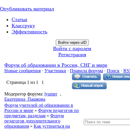
Опубликовать материал
Статьи
Классруку
Эффективность
Войти через uID
Войти с паролем
Регистрация
Форум об образовании в России, СНГ и мире
Новые сообщения
·
Участники
·
Правила форума
·
Поиск
·
RS
Страница
1
из
1
1
Модератор форума:
lyumer
,
Екатерина_Пашкова
Форум учителей об образовании в
России и мире
»
Форум педагогов по
предметам, разделам
»
Форум
педагогов дополнительного
образования
»
Как устроиться на