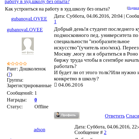
работу в худ.школу без опыта?
Как устроиться на работу в худ.школу без опыта?
[
Подписа
Дата: Суббота, 04.06.2016, 20:04 | Сооб
gubanovaLOVEE
1
Добрый день!я студент последнего к
gubanovaLOVEE
подмосковного пед. университета по
специальности "изобразительное
искусство"(учитель изо/мхк). Перее
Москву ,могу ли я обратиться в Роно
биржу труда чтобы в сентябре начат
работать?
Ранг: Дошколенок
И будет ли от этого толк?Или нужно 
(
?
)
конкретно в школу?
Группа:
04.06.2016
Зарегистрированные
Сообщений:
1
Награды:
0
Статус:
Offline
Ответить
Спас
Дата: Суббота, 04.06.2016, 22:4
adson
Сообщение #
2