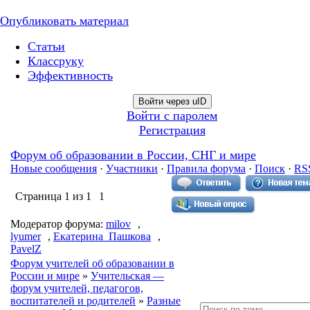
Опубликовать материал
Статьи
Классруку
Эффективность
Войти через uID
Войти с паролем
Регистрация
Форум об образовании в России, СНГ и мире
Новые сообщения
·
Участники
·
Правила форума
·
Поиск
·
RS
Страница
1
из
1
1
Модератор форума:
milov
,
lyumer
,
Екатерина_Пашкова
,
PavelZ
Форум учителей об образовании в
России и мире
»
Учительская —
форум учителей, педагогов,
воспитателей и родителей
»
Разные