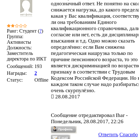
однозначный ответ. Не понятно на ско
снижается нагрузка, до какого предела
какая у Вас квалификация, соответств
ли она требованиям Единого
квалификационного справочника, дал
Ранг: Студент (
?
)
согласие или нет, есть ди дисциплина
Группа:
взыскания и т.д. Одно можно сказать
Активисты
определённо: если Вам снижена
Должность:
педагогическая нашрузка только по
Заместитель
директора по ИКТ
причине пенсионного возраста, то это
является дискриминацией по возраст
Сообщений:
193
признаку в соответствии с Трудовым
Награды:
2
Кодексом Российской Федерации. Но 
Статус:
Offline
каждом таком случае надо разбиратьс
очень скурпулёзно.
28.08.2017
Сообщение отредактировал
Ihar
-
Понедельник, 28.08.2017, 22:26
Ответить
Спасибо