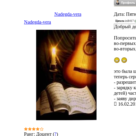
Nadegda-vera
Дата: Пятн
Цитата
iri8417
(
Nadegda-vera
Добрый де
Попросить 
во-первых,
во-вторых
это была ш
теперь сер
- разрешит
- зарядку 
детей) час
- заяву д
16.02.20
Ранг: Доцент (
?
)