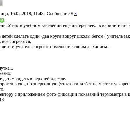
ица, 16.02.2018, 11:48 | Сообщение #
3
)
нь! У нас в учебном заведении еще интереснее... в кабинете инф
детей сделать один -два круга вокруг школы бегом ( учитель зак
 все согреются,
, дети и учитель согреют помещение своим дыханием...
утка...
ьёзно:
е детям сидеть в верхней одежде.
коротенькую , но энергичную (что-то типа :бег на месте с ускоре
то.
иректору с приложением фото-фиксации показаний термометра в к
18