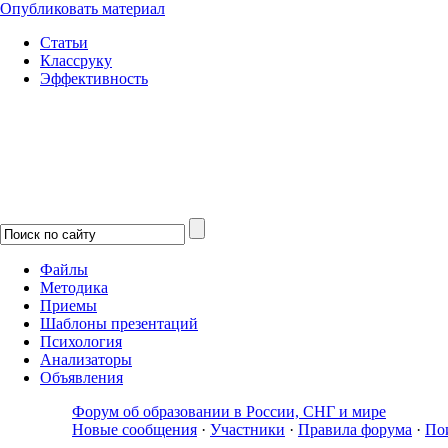
Опубликовать материал
Статьи
Классруку
Эффективность
Файлы
Методика
Приемы
Шаблоны презентаций
Психология
Анализаторы
Объявления
Форум об образовании в России, СНГ и мире
Новые сообщения
·
Участники
·
Правила форума
·
По