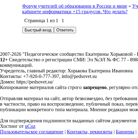
Форум учителей об образовании в России и мире
»
Уч
кабинете информатики +15 градусов. Что делать?
Страница
1
из
1
1
2007-2026 "Педагогическое сообщество Екатерины Хорьковой 
12+
Свидетельство о регистрации СМИ: Эл №ЭЛ № ФС 77 - 89883
коммуникаций.
Учредитель, главный редактор: Хорькова Екатерина Ивановна
Контакты: +7-920-0-777-397, info@pedsovet.su
Домен: https://pedsovet.su/
Копирование материалов сайта строго
запрещено
, регулярно от
Отправляя материал на сайт, автор безвозмездно, без требовани
в частности, право на воспроизведение, публичный показ, перево
публикации конкретного типа материала. Мнение редакции может
Для подтверждения подлинности выданных сайтом документов с
Хостинг от
uCoz
Пользовательское соглашение
|
Контакты, реквизиты
|
Баннеры
|