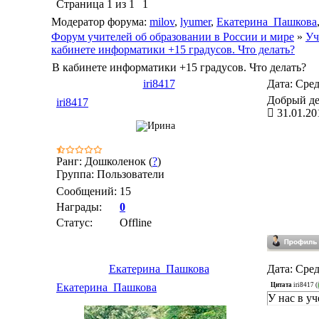
Страница
1
из
1
1
Модератор форума:
milov
,
lyumer
,
Екатерина_Пашкова
Форум учителей об образовании в России и мире
»
Уч
кабинете информатики +15 градусов. Что делать?
В кабинете информатики +15 градусов. Что делать?
iri8417
Дата: Сред
Добрый ден
iri8417
31.01.20
Ранг: Дошколенок (
?
)
Группа: Пользователи
Сообщений:
15
Награды:
0
Статус:
Offline
Екатерина_Пашкова
Дата: Сред
Цитата
iri8417
(
Екатерина_Пашкова
У нас в у