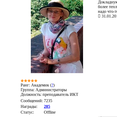
Докладную
более тепл
надо что-т
31.01.20
Ранг: Академик (
?
)
Группа: Администраторы
Должность: преподаватель ИКТ
Сообщений:
7235
Награды:
285
Статус:
Offline