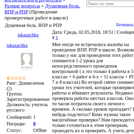
Разные вопросы
»
Душевная боль.
ВПР и РПР
(Проведение
проверочных работ в школе)
Душевная боль. ВПР и РПР
[
Подписаться 
Дата: Среда, 02.05.2018, 18:51 | Сообще
jakazachka
#
1
Мне нигде не встречались жалобы на
jakazachka
проведение ВПР, РПР в школе. Возмож
только у нас для проведения этих работ
снимаются 1-2 урока для
непосредственного проведения
контрольной ( а это только 4 работы в 5
классах + 6 работ в 6-х + 11 классы + Р
7 и 8 классах) Во второй смене снимаю
Ранг: Дошколенок
уроки тех учителей, которые проверяют
(
?
)
работы и вбивают результаты. Недавно
Группа:
проверяла работы шестых классов. Око
Зарегистрированные
ти часов потратила своего личного
Должность: учитель
времени. А сколько уроков пропадает? 
русского
нибудь подсчитал? Кому нужны такие
Сообщений:
1
масштабные проверки? Нам приходитс
Награды:
0
только готовиться к этим проверкам,
Статус:
Offline
проводить их и проверять. А учить дет