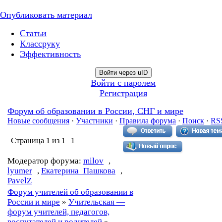
Опубликовать материал
Статьи
Классруку
Эффективность
Войти через uID
Войти с паролем
Регистрация
Форум об образовании в России, СНГ и мире
Новые сообщения
·
Участники
·
Правила форума
·
Поиск
·
RS
Страница
1
из
1
1
Модератор форума:
milov
,
lyumer
,
Екатерина_Пашкова
,
PavelZ
Форум учителей об образовании в
России и мире
»
Учительская —
форум учителей, педагогов,
воспитателей и родителей
»