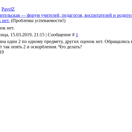
,
PavelZ
ительская — форум учителей, педагогов, воспитателей и родите
 нет.
(Проблемы успеваемости!)
ок нет.
ица, 15.03.2019, 21:15 | Сообщение #
1
ына одни 2 по одному предмету, других оценок нет. Обращались к
т так опять 2 и оскорбления. Что делать?
19