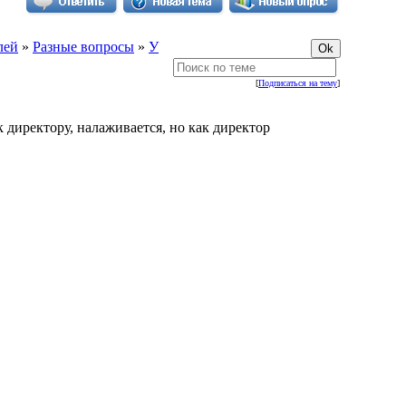
лей
»
Разные вопросы
»
У
[
Подписаться на тему
]
 директору, налаживается, но как директор