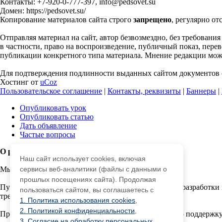
Контакты: +7-920-0-777-397, info@pedsovet.su
Домен: https://pedsovet.su/
Копирование материалов сайта строго
запрещено
, регулярно от
Отправляя материал на сайт, автор безвозмездно, без требовани
в частности, право на воспроизведение, публичный показ, перево
публикации конкретного типа материала. Мнение редакции может
Для подтверждения подлинности выданных сайтом документов с
Хостинг от
uCoz
Пользовательское соглашение
|
Контакты, реквизиты
|
Баннеры
|
Опубликовать урок
Опубликовать статью
Дать объявление
Частые вопросы
О работе с сайтом
Наш сайт использует cookies, включая
Мы используем cookie.
сервисы веб-аналитики (файлы с данными о
прошлых посещениях сайта). Продолжая
Публикуя материалы на сайте (комментарии, статьи, разработки 
пользоваться сайтом, вы соглашаетесь с
третьми лицами.
1. Политика использования cookies
,
2. Политикой конфиденциальности
,
При этом редакция сайта готова оказывать всяческую поддержку
3. Согласие на обработку персональных