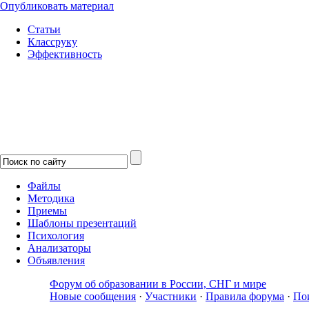
Опубликовать материал
Статьи
Классруку
Эффективность
Файлы
Методика
Приемы
Шаблоны презентаций
Психология
Анализаторы
Объявления
Форум об образовании в России, СНГ и мире
Новые сообщения
·
Участники
·
Правила форума
·
По