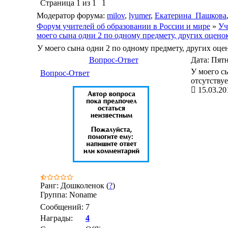
Страница
1
из
1
1
Модератор форума:
milov
,
lyumer
,
Екатерина_Пашкова
Форум учителей об образовании в России и мире
»
Уч
моего сына одни 2 по одному предмету, других оценок
У моего сына одни 2 по одному предмету, других оцен
Вопрос-Ответ
Дата: Пятн
У моего с
Вопрос-Ответ
отсутствуе
15.03.20
Ранг: Дошколенок (
?
)
Группа: Noname
Сообщений:
7
Награды:
4