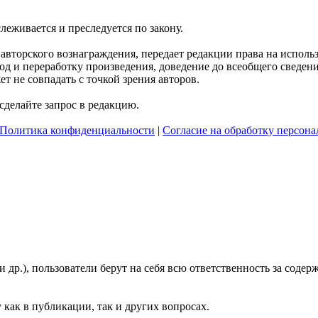
слеживается и преследуется по закону.
я авторского вознаграждения, передает редакции права на испол
д и переработку произведения, доведение до всеобщего сведения 
 не совпадать с точкой зрения авторов.
делайте запрос в редакцию.
Политика конфиденциальности
|
Согласие на обработку персон
и др.), пользователи берут на себя всю ответственность за сод
 как в публикации, так и других вопросах.