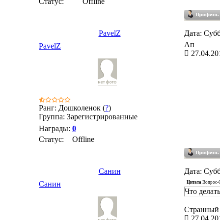
Статус:
Offline
PavelZ
Дата: Субб
Ап
PavelZ
27.04.20
Ранг: Дошколенок (
?
)
Группа: Зарегистрированные
Награды:
0
Статус:
Offline
Санин
Дата: Субб
Цитата
Вопрос-
Санин
Что делат
Странный 
27.04.20