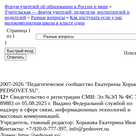
Форум учителей об образовании в России и мире
»
Учительская — форум учителей, педагогов, воспитателей и
родителей
»
Разные вопросы
»
Как поступать если у нас
малокомплектная школа,в классе один
Страница
1
из
1
1
Поис
2007-2026 "Педагогическое сообщество Екатерины Хорьк
PEDSOVET.SU".
12+
Свидетельство о регистрации СМИ: Эл №ЭЛ № ФС 7
89883 от 05.08.2025 г. Выдано Федеральной службой по
надзору в сфере связи, информационных технологий и
массовых коммуникаций.
Учредитель, главный редактор: Хорькова Екатерина Ива
Контакты: +7-920-0-777-397, info@pedsovet.su
Домен: https://pedsovet.su/