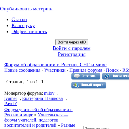
Опубликовать материал
Статьи
Классруку
Эффективность
Войти через uID
Войти с паролем
Регистрация
Форум об образовании в России, СНГ и мире
Новые сообщения
·
Участники
·
Правила форума
·
Поиск
·
RS
Страница
1
из
1
1
Модератор форума:
milov
,
lyumer
,
Екатерина_Пашкова
,
PavelZ
Форум учителей об образовании в
России и мире
»
Учительская —
форум учителей, педагогов,
воспитателей и родителей
»
Разные