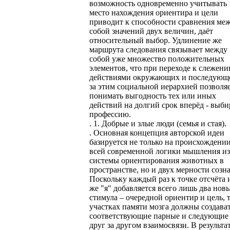
возможность одновременно учитывать
место нахождения ориентира и цели
приводит к способности сравнения ме
собой значений двух величин, даёт
относительный выбор. Удлинение же
маршрута следования связывает между
собой уже множество положительных
элементов, что при переходе к слежени
действиями окружающих и последующ
за этим социальной иерархией позволя
понимать выгодность тех или иных
действий на долгий срок вперёд - выби
профессию.
. 1. Добрые и злые люди (семья и стая).
. Основная концепция авторской идеи
базируется не только на происхождени
всей современной логики мышления из
системы ориентирования животных в
пространстве, но и двух мерности созн
Поскольку каждый раз к точке отсчёта 
же "я" добавляется всего лишь два нов
стимула – очередной ориентир и цель, т
участках памяти мозга должны создава
соответствующие парные и следующие
друг за другом взаимосвязи. В результа