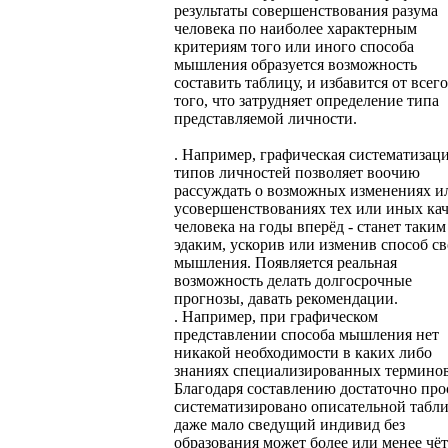
результаты совершенствования разума
человека по наиболее характерным
критериям того или иного способа
мышления образуется возможность
составить таблицу, и избавится от всего
того, что затрудняет определение типа
представляемой личности.
. Например, графическая систематизац
типов личностей позволяет воочию
рассуждать о возможных изменениях и
усовершенствованиях тех или иных кач
человека на годы вперёд - станет таким
эдаким, ускорив или изменив способ св
мышления. Появляется реальная
возможность делать долгосрочные
прогнозы, давать рекомендации.
. Например, при графическом
представлении способа мышления нет
никакой необходимости в каких либо
знаниях специализированных терминов
Благодаря составлению достаточно про
систематизировано описательной табл
даже мало сведущий индивид без
образования может более или менее чё