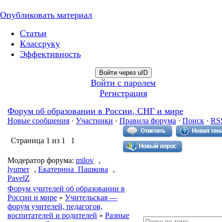
Опубликовать материал
Статьи
Классруку
Эффективность
Войти через uID
Войти с паролем
Регистрация
Форум об образовании в России, СНГ и мире
Новые сообщения
·
Участники
·
Правила форума
·
Поиск
·
RS
Страница
1
из
1
1
Модератор форума:
milov
,
lyumer
,
Екатерина_Пашкова
,
PavelZ
Форум учителей об образовании в
России и мире
»
Учительская —
форум учителей, педагогов,
воспитателей и родителей
»
Разные