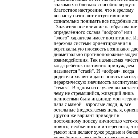
знакомых и близких способно вернуть
благостное настроение, что к зрелому
возрасту начинают интуитивно или
сознательно понимать все подобные ли
. Значительное влияние на образование
определённого склада "доброго" или
"злого" характера имеет воспитание. Из
перехода системы ориентирования в
вертикальную плоскость возникают дв
диаметрально противоположные модел
взаимодействия. Так называемая «жёст
когда ребёнок постоянно принуждаем
называется "стаей". И «добрая», когда
родители хвалят и дают понять высоку
иерархическую значимость воспитуемог
"семья". В одном из случаев вырастает 
чему не стремящийся, живущий лишь
ценностями быта индивид: мои «герои
папа с мамой - взрослые люди, я, все
остальные (недосягаемая цель, я, ориен
Другой же вариант приводит к
постоянному поиску личностью чего-т
нового, необычного и интересного, что
умеют или делают хуже родные и близк
увлечённость чем либо, стремление к