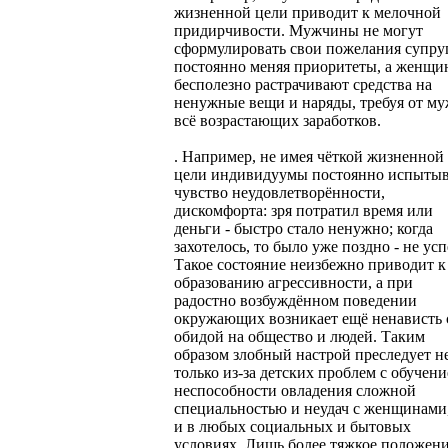
жизненной цели приводит к мелочной
придирчивости. Мужчины не могут
сформулировать свои пожелания супруг
постоянно меняя приоритеты, а женщ
бесполезно растрачивают средства на
ненужные вещи и наряды, требуя от му
всё возрастающих заработков.
. Например, не имея чёткой жизненной
цели индивидуумы постоянно испыты
чувство неудовлетворённости,
дискомфорта: зря потратил время или
деньги - быстро стало ненужно; когда
захотелось, то было уже поздно - не усп
Такое состояние неизбежно приводит к
образованию агрессивности, а при
радостно возбуждённом поведении
окружающих возникает ещё ненависть 
обидой на общество и людей. Таким
образом злобный настрой преследует н
только из-за детских проблем с обучени
неспособности овладения сложной
специальностью и неудач с женщинами
и в любых социальных и бытовых
условиях. Лишь более тяжкое положен