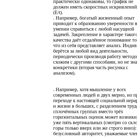
практически одинаковы, то график не
должен иметь скоростных искривлений
(E/t).
. Например, богатый жизненный опыт
приводит к образованию уверенности 
умении справиться с любой насущной
задачей. Закрепление в характере таког
качества даёт отдалённое понимание то
что из себя представляет анализ. Инди
берётся за любой вид деятельности,
периодически производя работу метод
схожим с другими способами, но не зна
конкретики (вторая часть рисунка с
анализом).
. Например, хотя мышление у всех
современных людей и двух мерно, но п
переходе к настоящей социальной иера
и жизни в больших, с разделением труд
сплочённых группах вместо трёх
горизонтальных оценок может возникн
уже пять вертикальных (смотрю со скл
горы только вверх или же строго вниз):
безусловный авторитет, уважаемые чл