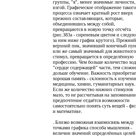
группы, "я", менее значимые личности,
изгой. Графическое отображение такого
процесса означает кратный рост вверх
прежних составляющих, которые,
объединившись между собой,
превращаются в новую точку отсчёта
(рис.383а - сиреневым цветом и следу
за ним ниже график крутого). Прежний
верхний пик, значивший конечный пун
или же самый значимый для животного
стимул, превращается в определённую
профессию. Чем больше количество ход
"сердце содержащей" части, тем сложне
дольше обучение. Важность приобретае
хорошая память - склонность к изучен
медицины, химии, гуманитарных наук.
Если же количество нижних стимулов
мало, то не рассчитывая на запоминани
предпочтение отдаётся возможности
самостоятельно понять суть вещей - фи
и математике.
. Близко возможная взаимосвязь между
точками графика способа мышления -
величин значений определённых целей