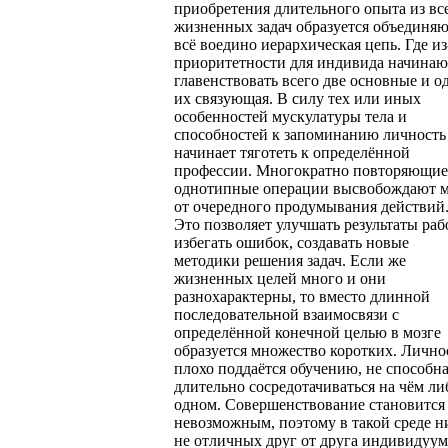
приобретения длительного опыта из вс
жизненных задач образуется объединя
всё воедино иерархическая цепь. Где из
приоритетности для индивида начинаю
главенствовать всего две основные и о
их связующая. В силу тех или иных
особенностей мускулатуры тела и
способностей к запоминанию личность
начинает тяготеть к определённой
профессии. Многократно повторяющие
однотипные операции высвобождают м
от очередного продумывания действий
Это позволяет улучшать результаты раб
избегать ошибок, создавать новые
методики решения задач. Если же
жизненных целей много и они
разнохарактерны, то вместо длинной
последовательной взаимосвязи с
определённой конечной целью в мозге
образуется множество коротких. Лично
плохо поддаётся обучению, не способн
длительно сосредотачиваться на чём ли
одном. Совершенствование становится
невозможным, поэтому в такой среде н
не отличных друг от друга индивидуу