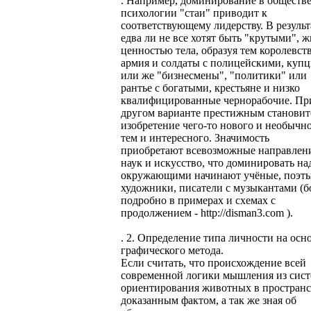
. Например, доминирование в обществ
психологии "стаи" приводит к
соответствующему лидерству. В результ
едва ли не все хотят быть "крутыми", ж
ценностью тела, образуя тем королевств
армия и солдаты с полицейскими, куп
или же "бизнесмены", "политики" или
рантье с богатыми, крестьяне и низко
квалифицированные чернорабочие. Пр
другом варианте престижным становит
изобретение чего-то нового и необычно
тем и интересного. Значимость
приобретают всевозможные направлен
наук и искусство, что доминировать на
окружающими начинают учёные, поэты
художники, писатели с музыкантами (б
подробно в примерах и схемах с
продолжением - http://disman3.com ).
. 2. Определение типа личности на осн
графического метода.
Если считать, что происхождение всей
современной логики мышления из сис
ориентирования животных в пространс
доказанным фактом, а так же зная об