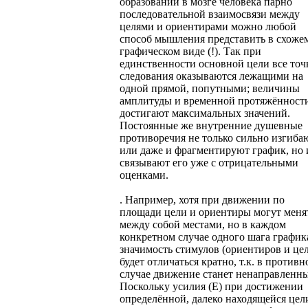
образовании в мозге человека парно
последовательной взаимосвязи между
целями и ориентирами можно любой
способ мышления представить в схоже
графическом виде (!). Так при
единственности основной цели все точ
следования оказываются лежащими на
одной прямой, попутными; величины
амплитуды и временной протяжённост
достигают максимальных значений.
Постоянные же внутренние душевные
противоречия не только сильно изгиба
или даже и фрагментируют график, но 
связывают его уже с отрицательными
оценками.
. Например, хотя при движении по
площади цели и ориентиры могут меня
между собой местами, но в каждом
конкретном случае одного шага график
значимость стимулов (ориентиров и це
будет отличаться кратно, т.к. в противн
случае движение станет ненаправленн
Поскольку усилия (E) при достижении
определённой, далеко находящейся цел