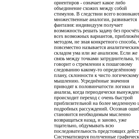
ориентиров - означает какое либо
объединение схожих между собой
стимулов. В следствии всего возникаю
множественные аналогии, развивается
фантазия: индивидуум получает
возможность решать задачу без просчёт
всех возможных вариантов, приближё
методом, не зная конкретного способа, 
повсеместно называется аналитически
складом ума или же анализом. Если же
связь между точками затруднительна, т
говорит о стремлении к пошаговому
следованию какому-то определённому
плану, склонности к чисто логическому
мышлению. Усреднённые значения
приводят к половинчатости логики и
анализа, когда периодически вынужде
происходит переход с очень быстрой
приблизительной на более медленную 
подробных рассуждений. Осознав оши
становится необходимым мысленно
возвращаться назад, и заново, уже
тщательно, обдумывать всю
последовательность предстоящих дейст
Систематизируя полученные графичес