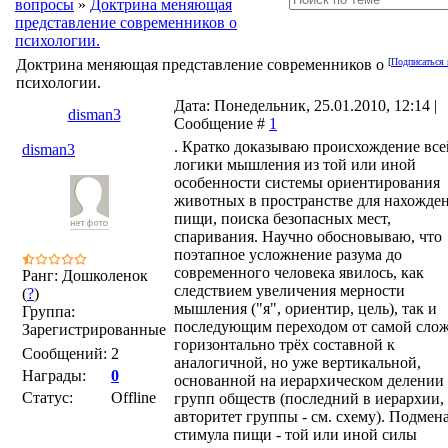
вопросы
»
Доктрина меняющая
представление современников о
психологии.
Доктрина меняющая представление современников о
[
Подписаться 
психологии.
Дата: Понедельник, 25.01.2010, 12:14 |
disman3
Сообщение #
1
. Кратко доказываю происхождение все
disman3
логики мышления из той или иной
особенности системы ориентирования
животных в пространстве для нахожде
пищи, поиска безопасных мест,
спаривания. Научно обосновываю, что
поэтапное усложнение разума до
современного человека явилось, как
Ранг: Дошколенок
следствием увеличения мерности
(
?
)
мышления ("я", ориентир, цель), так и
Группа:
последующим переходом от самой сло
Зарегистрированные
горизонтально трёх составной к
Сообщений:
2
аналогичной, но уже вертикальной,
Награды:
0
основанной на иерархическом делении
Статус:
Offline
групп обществ (последний в иерархии, 
авторитет группы - см. схему). Подмен
стимула пищи - той или иной силы