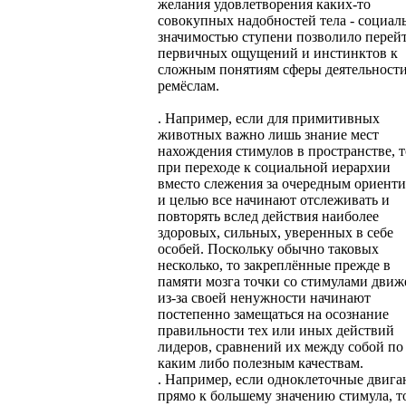
желания удовлетворения каких-то
совокупных надобностей тела - социал
значимостью ступени позволило перейт
первичных ощущений и инстинктов к
сложным понятиям сферы деятельности
ремёслам.
. Например, если для примитивных
животных важно лишь знание мест
нахождения стимулов в пространстве, т
при переходе к социальной иерархии
вместо слежения за очередным ориент
и целью все начинают отслеживать и
повторять вслед действия наиболее
здоровых, сильных, уверенных в себе
особей. Поскольку обычно таковых
несколько, то закреплённые прежде в
памяти мозга точки со стимулами движ
из-за своей ненужности начинают
постепенно замещаться на осознание
правильности тех или иных действий
лидеров, сравнений их между собой по
каким либо полезным качествам.
. Например, если одноклеточные двига
прямо к большему значению стимула, т