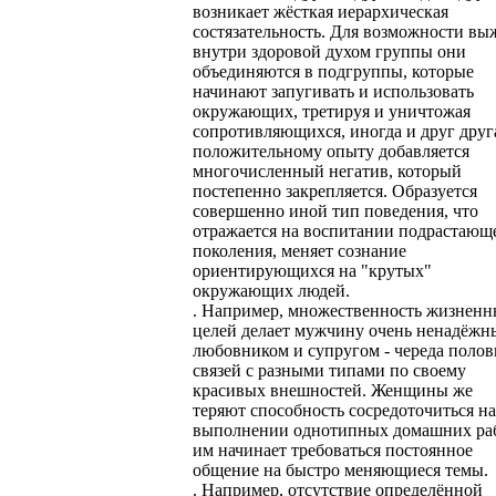
возникает жёсткая иерархическая
состязательность. Для возможности вы
внутри здоровой духом группы они
объединяются в подгруппы, которые
начинают запугивать и использовать
окружающих, третируя и уничтожая
сопротивляющихся, иногда и друг друг
положительному опыту добавляется
многочисленный негатив, который
постепенно закрепляется. Образуется
совершенно иной тип поведения, что
отражается на воспитании подрастающ
поколения, меняет сознание
ориентирующихся на "крутых"
окружающих людей.
. Например, множественность жизнен
целей делает мужчину очень ненадёж
любовником и супругом - череда поло
связей с разными типами по своему
красивых внешностей. Женщины же
теряют способность сосредоточиться на
выполнении однотипных домашних раб
им начинает требоваться постоянное
общение на быстро меняющиеся темы.
. Например, отсутствие определённой