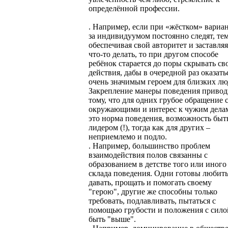
определённой профессии.
. Например, если при «жёстком» вариа
за индивидуумом постоянно следят, те
обеспечивая свой авторитет и заставляя
что-то делать, то при другом способе
ребёнок старается до поры скрывать св
действия, дабы в очередной раз оказать
очень значимым героем для близких лю
Закрепление манеры поведения привод
тому, что для одних грубое обращение 
окружающими и интерес к чужим дела
это норма поведения, возможность быт
лидером (!), тогда как для других –
неприемлемо и подло.
. Например, большинство проблем
взаимодействия полов связанны с
образованием в детстве того или иного
склада поведения. Одни готовы любить
давать, прощать и помогать своему
"герою", другие же способны только
требовать, подлавливать, пытаться с
помощью грубости и положения с сило
быть "выше".