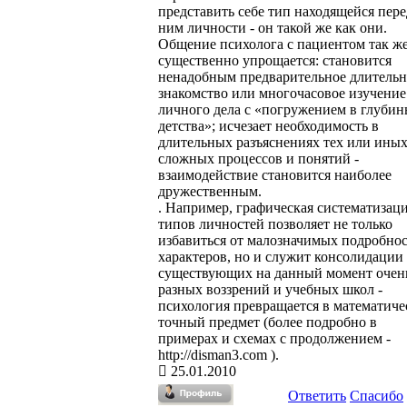
представить себе тип находящейся пере
ним личности - он такой же как они.
Общение психолога с пациентом так ж
существенно упрощается: становится
ненадобным предварительное длительн
знакомство или многочасовое изучение
личного дела с «погружением в глуби
детства»; исчезает необходимость в
длительных разъяснениях тех или ины
сложных процессов и понятий -
взаимодействие становится наиболее
дружественным.
. Например, графическая систематизац
типов личностей позволяет не только
избавиться от малозначимых подробно
характеров, но и служит консолидации
существующих на данный момент очен
разных воззрений и учебных школ -
психология превращается в математиче
точный предмет (более подробно в
примерах и схемах с продолжением -
http://disman3.com ).
25.01.2010
Ответить
Спасибо