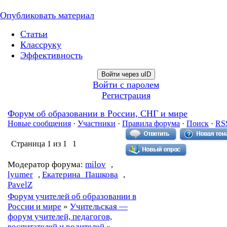
Опубликовать материал
Статьи
Классруку
Эффективность
Войти через uID
Войти с паролем
Регистрация
Форум об образовании в России, СНГ и мире
Новые сообщения
·
Участники
·
Правила форума
·
Поиск
·
RS
Страница
1
из
1
1
Модератор форума:
milov
,
lyumer
,
Екатерина_Пашкова
,
PavelZ
Форум учителей об образовании в
России и мире
»
Учительская —
форум учителей, педагогов,
воспитателей и родителей
»