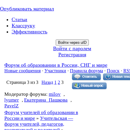
Опубликовать материал
Статьи
Классруку
Эффективность
Войти через uID
Войти с паролем
Регистрация
Форум об образовании в России, СНГ и мире
Новые сообщения
·
Участники
·
Правила форума
·
Поиск
·
RS
Страница
3
из
3
Назад
1
2
3
Модератор форума:
milov
,
lyumer
,
Екатерина_Пашкова
,
PavelZ
Форум учителей об образовании в
России и мире
»
Учительская —
форум учителей, педагогов,
воспитателей и родителей
»