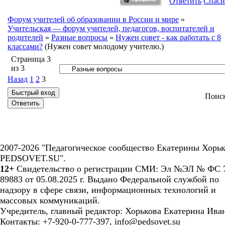
Ответить
Спаси
Форум учителей об образовании в России и мире
»
Учительская — форум учителей, педагогов, воспитателей и
родителей
»
Разные вопросы
»
Нужен совет - как работать с 8
классами?
(Нужен совет молодому учителю.)
Страница
3
из
3
Назад
1
2
3
Поис
2007-2026 "Педагогическое сообщество Екатерины Хорьк
PEDSOVET.SU".
12+
Свидетельство о регистрации СМИ: Эл №ЭЛ № ФС 7
89883 от 05.08.2025 г. Выдано Федеральной службой по
надзору в сфере связи, информационных технологий и
массовых коммуникаций.
Учредитель, главный редактор: Хорькова Екатерина Ива
Контакты: +7-920-0-777-397, info@pedsovet.su