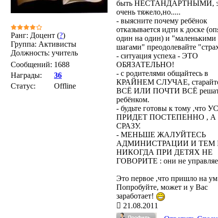
быть НЕСТАНДАРТНЫМИ, э
очень тяжело,но.....
- выясните почему ребёнок
отказывается идти к доске (оп
Ранг: Доцент (
?
)
один на один) и "маленькими
Группа: Активисты
шагами" преодолевайте "стра
Должность: учитель
- ситуация успеха - ЭТО
Сообщений:
1688
ОБЯЗАТЕЛЬНО!
- с родителями общайтесь в
Награды:
36
КРАЙНЕМ СЛУЧАЕ, старайт
Статус:
Offline
ВСЁ ИЛИ ПОЧТИ ВСЁ решат
ребёнком.
- будьте готовы к тому ,что 
ПРИДЕТ ПОСТЕПЕННО , А
СРАЗУ.
- МЕНЬШЕ ЖАЛУЙТЕСЬ
АДМИНИСТРАЦИИ И ТЕМ 
НИКОГДА ПРИ ДЕТЯХ НЕ
ГОВОРИТЕ : они не управля
Это первое ,что пришло на ум
Попробуйте, может и у Вас
заработает!
21.08.2011