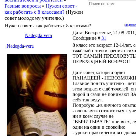
Разные вопросы
»
Нужен совет -
как работать с 8 классами?
(Нужен
совет молодому учителю.)
Нужен совет - как работать с 8 классами?
[
Подписат
Дата: Воскресенье, 21.08.2011, 
Nadegda-vera
Сообщение #
31
8 класс это возраст 12-14лет,
Nadegda-vera
тяжёлый с точки зрения псих
ТОТ САМЫЙ ПРЕСЛОВУТ
ПЕРЕХОДНЫЙ ВОЗРАСТ!
Дать совет,который будет
ПАНАЦЕЕЙ - НЕВОЗМОЖН
Главное понять учителю - дет
этом возрасте ещё тяжелей, о
порой и сами не понимают 
себя так ведут.
Попробую...из личного опыта
- очень чутко относиться к уч
ни в коем случае не
"ВЫЧИТЫВАТЬ" при всех, л
один на один и спокойно.
- уроки практически все дол