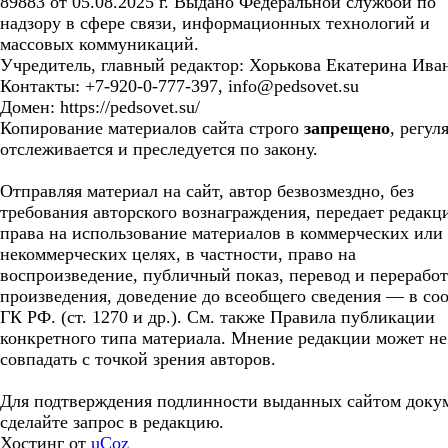
89883 от 05.08.2025 г. Выдано Федеральной службой по
надзору в сфере связи, информационных технологий и
массовых коммуникаций.
Учредитель, главный редактор: Хорькова Екатерина Ива
Контакты: +7-920-0-777-397, info@pedsovet.su
Домен: https://pedsovet.su/
Копирование материалов сайта строго
запрещено
, регул
отслеживается и преследуется по закону.
Отправляя материал на сайт, автор безвозмездно, без
требования авторского вознаграждения, передает редакц
права на использование материалов в коммерческих или
некоммерческих целях, в частности, право на
воспроизведение, публичный показ, перевод и перерабо
произведения, доведение до всеобщего сведения — в соо
ГК РФ. (ст. 1270 и др.). См. также Правила публикации
конкретного типа материала. Мнение редакции может не
совпадать с точкой зрения авторов.
Для подтверждения подлинности выданных сайтом доку
сделайте запрос в редакцию.
Хостинг от
uCoz