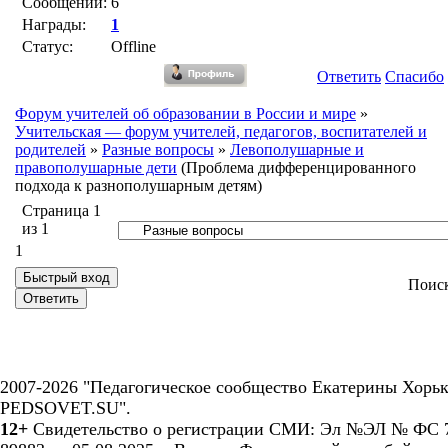
Сообщений:
6
Награды:
1
Статус:
Offline
Ответить
Спасибо
Форум учителей об образовании в России и мире
»
Учительская — форум учителей, педагогов, воспитателей и
родителей
»
Разные вопросы
»
Левополушарные и
правополушарные дети
(Проблема дифференцированного
подхода к разнополушарным детям)
Страница
1
из
1
1
Поис
2007-2026 "Педагогическое сообщество Екатерины Хорьк
PEDSOVET.SU".
12+
Свидетельство о регистрации СМИ: Эл №ЭЛ № ФС 7