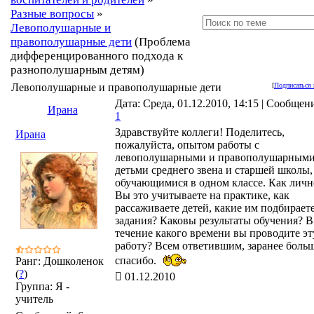
Разные вопросы
»
Левополушарные и
правополушарные дети
(Проблема
дифференцированного подхода к
разнополушарным детям)
Левополушарные и правополушарные дети
[
Подписаться 
Дата: Среда, 01.12.2010, 14:15 | Сообщен
Ирана
1
Здравствуйте коллеги! Поделитесь,
Ирана
пожалуйста, опытом работы с
левополушарными и правополушарным
детьми среднего звена и старшей школы,
обучающимися в одном классе. Как личн
Вы это учитываете на практике, как
рассаживаете детей, какие им подбирает
задания? Каковы результаты обучения? В
течение какого времени вы проводите эт
работу? Всем ответившим, заранее боль
спасибо.
Ранг: Дошколенок
(
?
)
01.12.2010
Группа: Я -
учитель