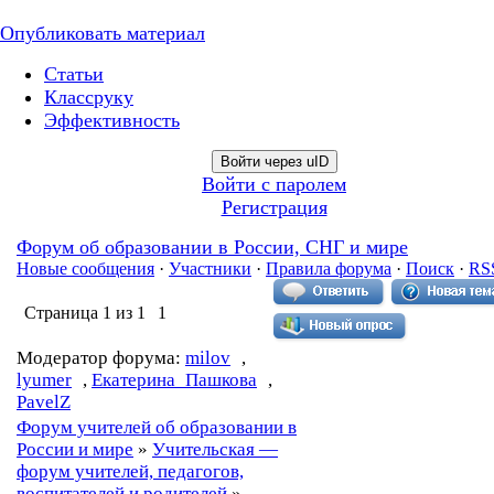
Опубликовать материал
Статьи
Классруку
Эффективность
Войти через uID
Войти с паролем
Регистрация
Форум об образовании в России, СНГ и мире
Новые сообщения
·
Участники
·
Правила форума
·
Поиск
·
RS
Страница
1
из
1
1
Модератор форума:
milov
,
lyumer
,
Екатерина_Пашкова
,
PavelZ
Форум учителей об образовании в
России и мире
»
Учительская —
форум учителей, педагогов,
воспитателей и родителей
»