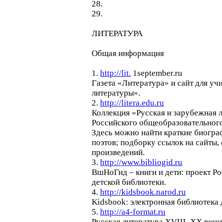
28.
29.
ЛИТЕРАТУРА
Общая информация
1.
http://lit.
1september.ru
Газета «Литература» и сайт для уч
литературы».
2.
http://litera.edu.ru
Коллекция «Русская и зарубежная 
Российского общеобразовательного
Здесь можно найти краткие биогра
поэтов; подборку ссылок на сайты
произведений.
3.
http://www.bibliogid.ru
ВшНоГид – книги и дети: проект Р
детской библиотеки.
4.
http://kidsbook.narod.ru
Kidsbook: электронная библиотека 
5.
http://a4-format.ru
Русская литература XVIII–XX веков