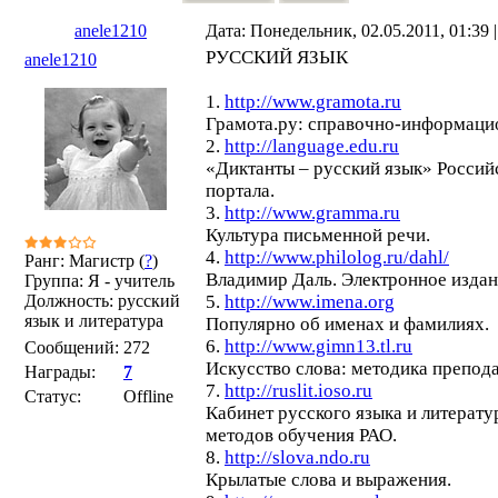
anele1210
Дата: Понедельник, 02.05.2011, 01:39
РУССКИЙ ЯЗЫК
anele1210
1.
http://www.gramota.ru
Грамота.ру: справочно-информаци
2.
http://language.edu.ru
«Диктанты – русский язык» Россий
портала.
3.
http://www.gramma.ru
Культура письменной речи.
4.
http://www.philolog.ru/dahl/
Ранг: Магистр (
?
)
Владимир Даль. Электронное издан
Группа: Я - учитель
Должность: русский
5.
http://www.imena.org
язык и литература
Популярно об именах и фамилиях.
6.
http://www.gimn13.tl.ru
Сообщений:
272
Искусство слова: методика препода
Награды:
7
7.
http://ruslit.ioso.ru
Статус:
Offline
Кабинет русского языка и литерат
методов обучения РАО.
8.
http://slova.ndo.ru
Крылатые слова и выражения.