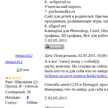
6. .uchportal.ru
Учительский портал.
7. pochemu4ka.ru
Сайт для детей и родителей. Цветн
праздникам, развивающие игры, та
8. allgraf.net
Клипарты для Photoshop, Corel, Illu
графика, 3D графика, Всё для рабоч
02.05.2011
elenas1412
Дата: Понедельник, 02.05.2011, 03:00
А я все "свое2 ношу с собой)))
elenas1412
шучу, конечно. Но ссылки на сайты
быть кто-то и для себя что-то найд
lichnost.ru/sayti-pomoschniki/index
Ранг: Школьник (
?
)
Спасибо anele1210 и Elenagol, прог
Группа: Я - учитель
Наверняка что-то найду для себя в
Сообщений:
59
Награды:
8
02.05.2011
Статус:
Offline