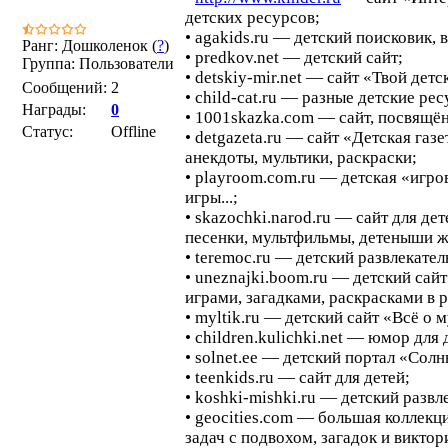
детских ресурсов;
• agakids.ru — детский поисковик, в
Ранг: Дошколенок (
?
)
• predkov.net — детский сайт;
Группа: Пользователи
• detskiy-mir.net — сайт «Твой детс
Сообщений:
2
• child-cat.ru — разные детские ре
Награды:
0
• 1001skazka.com — сайт, посвящё
Статус:
Offline
• detgazeta.ru — сайт «Детская газе
анекдоты, мультики, раскраски;
• playroom.com.ru — детская «игров
игры...;
• skazochki.narod.ru — сайт для де
песенки, мультфильмы, детеныши 
• teremoc.ru — детский развлекате
• uneznajki.boom.ru — детский са
играми, загадками, раскрасками в 
• myltik.ru — детский сайт «Всё о 
• children.kulichki.net — юмор для 
• solnet.ee — детский портал «Сол
• teenkids.ru — сайт для детей;
• koshki-mishki.ru — детский разв
• geocities.com — большая коллекц
задач с подвохом, загадок и виктор