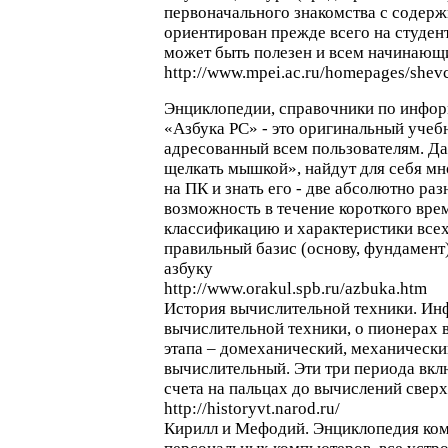
первоначального знакомства с содер
ориентирован прежде всего на студен
может быть полезен и всем начинаю
http://www.mpei.ac.ru/homepages/s
Энциклопедии, справочники по инфор
«Азбука РС» - это оригинальный учеб
адресованный всем пользователям. Д
щелкать мышкой», найдут для себя мн
на ПК и знать его - две абсолютно раз
возможность в течение короткого вре
классификацию и характеристики всех
правильный базис (основу, фундамент)
азбуку
http://www.orakul.spb.ru/azbuka.htm
История вычислительной техники. Ин
вычислительной техники, о пионерах в
этапа – домеханический, механически
вычислительный. Эти три периода вклю
счета на пальцах до вычислений све
http://historyvt.narod.ru/
Кирилл и Мефодий. Энциклопедия ко