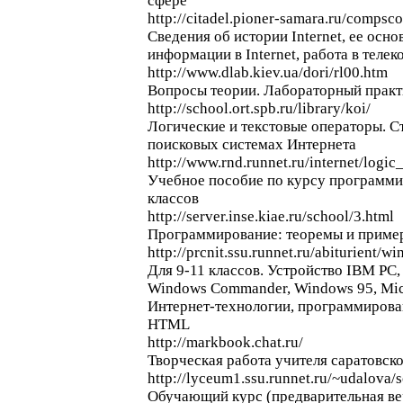
сфере
http://citadel.pioner-samara.ru/compsco
Сведения об истории Internet, ее осн
информации в Internet, работа в теле
http://www.dlab.kiev.ua/dori/rl00.htm
Вопросы теории. Лабораторный практ
http://school.ort.spb.ru/library/koi/
Логические и текстовые операторы. C
поисковых системах Интернета
http://www.rnd.runnet.ru/internet/logic
Учебное пособие по курсу программи
классов
http://server.inse.kiae.ru/school/3.html
Программирование: теоремы и приме
http://prcnit.ssu.runnet.ru/abiturient/w
Для 9-11 классов. Устройство IBM PC
Windows Commander, Windows 95, Micr
Интернет-технологии, программировани
HTML
http://markbook.chat.ru/
Творческая работа учителя саратовск
http://lyceum1.ssu.runnet.ru/~udalova/s
Обучающий курс (предварительная ве