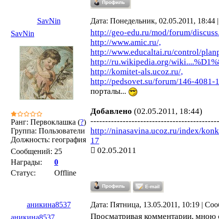
SavNin
Дата: Понедельник, 02.05.2011, 18:44
http://geo-edu.ru/mod/forum/discus
SavNin
http://www.amic.ru/,
http://www.educaltai.ru/control/pla
http://ru.wikipedia.org/wiki....%D1%
http://komitet-als.ucoz.ru/,
http://pedsovet.su/forum/146-4081-1
порталы...
Добавлено
(02.05.2011, 18:44)
-------------------------------------------
Ранг: Первоклашка (
?
)
http://ninasavina.ucoz.ru/index/kon
Группа: Пользователи
Должность: география
17
02.05.2011
Сообщений:
25
Награды:
0
Статус:
Offline
аникина8537
Дата: Пятница, 13.05.2011, 10:19 | С
Просматривая комментарии, мною о
аникина8537