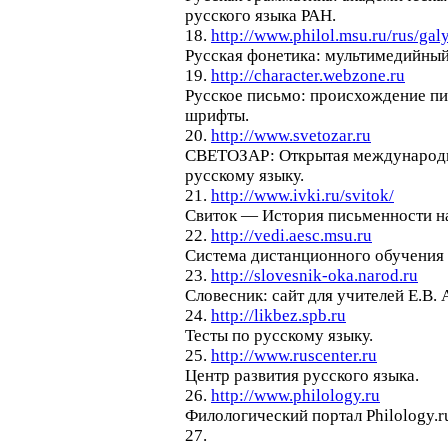
русского языка РАН.
18.
http://www.philol.msu.ru/rus/gal
Русская фонетика: мультимедийный
19.
http://character.webzone.ru
Русское письмо: происхождение пи
шрифты.
20.
http://www.svetozar.ru
СВЕТОЗАР: Открытая международн
русскому языку.
21.
http://www.ivki.ru/svitok/
Свиток — История письменности на
22.
http://vedi.aesc.msu.ru
Система дистанционного обучения 
23.
http://slovesnik-oka.narod.ru
Словесник: сайт для учителей Е.В.
24.
http://likbez.spb.ru
Тесты по русскому языку.
25.
http://www.ruscenter.ru
Центр развития русского языка.
26.
http://www.philology.ru
Филологический портал Philology.r
27.