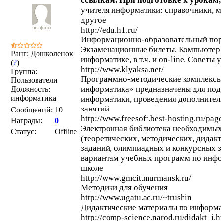
ссылкам. При подготовке к урокам,
учителя информатики: справочники, 
другое
http://edu.h1.ru/
Информационно-образовательный пор
Экзаменационные билеты. Компьютер 
Ранг: Дошколенок
информатике, в т.ч. и on-line. Советы
(
?
)
http://www.klyaksa.net/
Группа:
Программно-методические комплекс
Пользователи
информатика» предназначены для под
Должность:
информатика
информатики, проведения дополнител
занятий
Сообщений:
10
http://www.freesoft.best-hosting.ru/p
Награды:
0
Электронная библиотека необходимых
Статус:
Offline
(теоретических, методических, дидакт
заданий, олимпиадных и конкурсных за
вариантам учебных программ по инфо
школе
http://www.gmcit.murmansk.ru/
Методики для обучения
http://www.ugatu.ac.ru/~trushin
Дидактические материалы по информ
http://comp-science.narod.ru/didakt_i.h