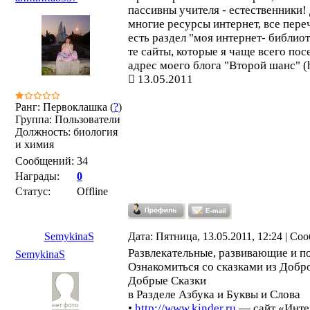
пассивны учителя - естественники!
многие ресурсы интернет, все переч
есть раздел "моя интернет- библио
те сайты, которые я чаще всего по
адрес моего блога "Второй шанс" (ht
13.05.2011
Ранг: Первоклашка (
?
)
Группа: Пользователи
Должность: биология
и химия
Сообщений:
34
Награды:
0
Статус:
Offline
SemykinaS
Дата: Пятница, 13.05.2011, 12:24 | С
Развлекательные, развивающие и по
SemykinaS
Ознакомиться со сказками из Добр
Добрые Сказки
в Разделе Азбука и Буквы и Слова
•
http://www.kinder.ru
— сайт «Интер