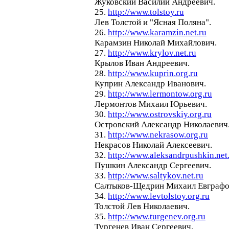
Жуковский Василий Андреевич.
25.
http://www.tolstoy.ru
Лев Толстой и "Ясная Поляна".
26.
http://www.karamzin.net.ru
Карамзин Николай Михайлович.
27.
http://www.krylov.net.ru
Крылов Иван Андреевич.
28.
http://www.kuprin.org.ru
Куприн Александр Иванович.
29.
http://www.lermontow.org.ru
Лермонтов Михаил Юрьевич.
30.
http://www.ostrovskiy.org.ru
Островский Александр Николаевич
31.
http://www.nekrasow.org.ru
Некрасов Николай Алексеевич.
32.
http://www.aleksandrpushkin.net
Пушкин Александр Сергеевич.
33.
http://www.saltykov.net.ru
Салтыков-Щедрин Михаил Евграфо
34.
http://www.levtolstoy.org.ru
Толстой Лев Николаевич.
35.
http://www.turgenev.org.ru
Тургенев Иван Сергеевич.