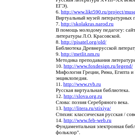
ЕГЭ).
6.
http://www.likt590.ru/project/mu
Виртуальный музей литературных г
7.
http://skolakras.narod.ru
В помощь молодому педагогу: сайт
литературы Л.О. Красовской.
8.
http://pisatel.org/old/
Библиотека Древнерусской литерат
9.
http://metlit.nm.ru
Методика преподавания литератур
10.
http://www.foxdesign.ru/legend/
Мифология Греции, Рима, Египта и
энциклопедия.
11.
http://www.rvb.ru
Русская виртуальная библиотека.
12.
http://slova.org.ru
Слова: поэзия Серебряного века.
13.
http://litera.ru/stixiya/
Стихия: классическая русская / сов
14.
http://www.feb-web.ru
Фундаментальная электронная библ
фольклор".