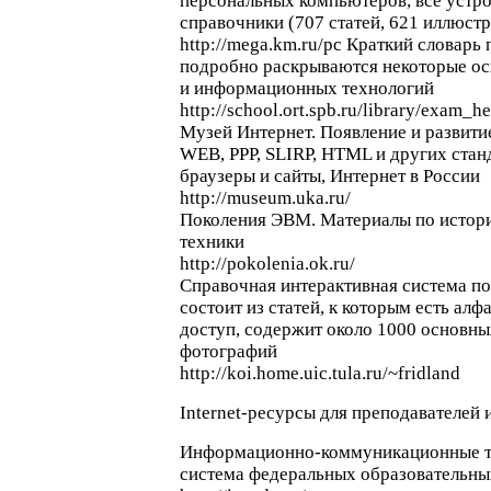
персональных компьютеров, все устро
справочники (707 статей, 621 иллюст
http://mega.km.ru/pc Краткий словарь
подробно раскрываются некоторые о
и информационных технологий
http://school.ort.spb.ru/library/exam_he
Музей Интернет. Появление и развитие
WEB, PPP, SLIRP, HTML и других стан
браузеры и сайты, Интернет в России
http://museum.uka.ru/
Поколения ЭВМ. Материалы по истори
техники
http://pokolenia.ok.ru/
Справочная интерактивная система п
состоит из статей, к которым есть ал
доступ, содержит около 1000 основных
фотографий
http://koi.home.uic.tula.ru/~fridland
Internet-ресурсы для преподавателей
Информационно-коммуникационные те
система федеральных образовательны