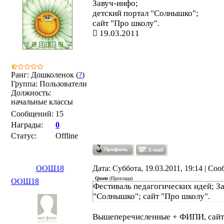
Завуч-инфо;
детский портал "Солнышко";
сайт "Про школу".
19.03.2011
Ранг: Дошколенок (
?
)
Группа: Пользователи
Должность:
начальные классы
Сообщений:
15
Награды:
0
Статус:
Offline
ООШ18
Дата: Суббота, 19.03.2011, 19:14 | Со
Quote
(
Прохлада
)
ООШ18
Фестиваль педагогических идей; З
"Солнышко"; сайт "Про школу".
Вышеперечисленные + ФИПИ, сайт 