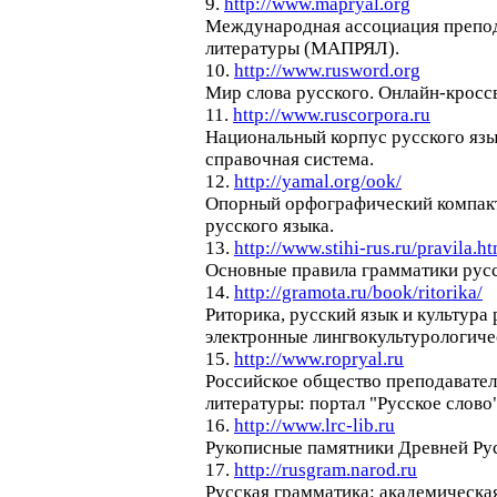
9.
http://www.mapryal.org
Международная ассоциация препод
литературы (МАПРЯЛ).
10.
http://www.rusword.org
Мир слова русского. Онлайн-кросс
11.
http://www.ruscorpora.ru
Национальный корпус русского яз
справочная система.
12.
http://yamal.org/ook/
Опорный орфографический компакт
русского языка.
13.
http://www.stihi-rus.ru/pravila.h
Основные правила грамматики русс
14.
http://gramota.ru/book/ritorika/
Риторика, русский язык и культура 
электронные лингвокультурологиче
15.
http://www.ropryal.ru
Российское общество преподавател
литературы: портал "Русское слово"
16.
http://www.lrc-lib.ru
Рукописные памятники Древней Ру
17.
http://rusgram.narod.ru
Русская грамматика: академическа