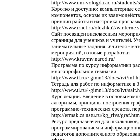
http://www.uni-vologda.ac.ru/students
Коротко и доступно: компьютерные се
компонентов, основы их взаимодейств
принцип работы и настройка программ
http://www.irnet.ru/olezhka2/winterne.
Сайт посвящен внеклассным мероприя
страницы для учеников и учителей. У
занимательные задания. Учителя - ма
мероприятий, готовые разработки
http://www.kravmv.narod.ru/
Программа по курсу информатики рас
многопрофильной гимназии
http://www.tl.ru/~gimn13/docs/ivt/inf.h
Тетрадь для работ по информатике в 3
http://www.tl.ru/~gimn13/docs/ivt/salt.
Курс лекций. Введение в основы комп
алгоритмы, принципы построения граф
программно-технических средств, пе
http://ermak.cs.nstu.ru/kg_rivs/graf.htm
Ресурс предназначен для школьников
программированием и информационны
педагогов дополнительного образован