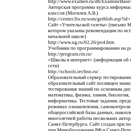
http://www.examen.ru/db/ExamineBase/
Авторская программа курса информац
классов (Могилев А.В.)
http://center.fio.ru/som/getblob.asp?i
Сайт «Учительской газеты» (письмо М
котором указаны рекомендации по ис
начальной школе)
http://www.ug.ru/02.26/po4.htm
Учебники по программированию на р
http://program.rin.ru/
«Школы в интернет» (информация об 
сети)
http://schools.techno.ru/
Образовательный сервер тестировани
образовательный сайт посвящен знак
тестирования знаний по основным ди
математика, физика, химия, биология, 
информатика. Тестовые задания, пред
режимах ознакомления, самоконтроля 
общероссийской базы данных, накопле
многолетней работы нескольких автор
Санкт-Петербурга. Сайт создан при п
при Минобразования РФ и Санкт-Пете