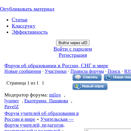
Опубликовать материал
Статьи
Классруку
Эффективность
Войти через uID
Войти с паролем
Регистрация
Форум об образовании в России, СНГ и мире
Новые сообщения
·
Участники
·
Правила форума
·
Поиск
·
RS
Страница
1
из
1
1
Модератор форума:
milov
,
lyumer
,
Екатерина_Пашкова
,
PavelZ
Форум учителей об образовании в
России и мире
»
Учительская —
форум учителей, педагогов,
воспитателей и родителей
»