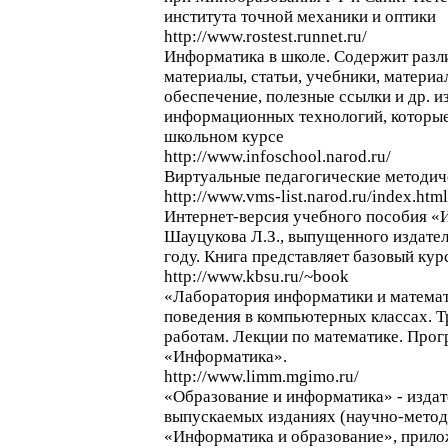
института точной механики и оптики
http://www.rostest.runnet.ru/
Информатика в школе. Содержит разл
материалы, статьи, учебники, матери
обеспечение, полезные ссылки и др. и
информационных технологий, которые
школьном курсе
http://www.infoschool.narod.ru/
Виртуальные педагогические методич
http://www.vms-list.narod.ru/index.html
Интернет-версия учебного пособия «И
Шауцукова Л.З., выпущенного издате
году. Книга представляет базовый ку
http://www.kbsu.ru/~book
«Лаборатория информатики и математ
поведения в компьютерных классах. 
работам. Лекции по математике. Прог
«Информатика».
http://www.limm.mgimo.ru/
«Образование и информатика» - издат
выпускаемых изданиях (научно-мето
«Информатика и образование», прил