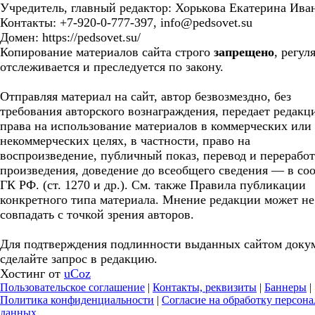
Учредитель, главный редактор: Хорькова Екатерина Ива
Контакты: +7-920-0-777-397, info@pedsovet.su
Домен: https://pedsovet.su/
Копирование материалов сайта строго
запрещено
, регул
отслеживается и преследуется по закону.
Отправляя материал на сайт, автор безвозмездно, без
требования авторского вознаграждения, передает редакц
права на использование материалов в коммерческих или
некоммерческих целях, в частности, право на
воспроизведение, публичный показ, перевод и перерабо
произведения, доведение до всеобщего сведения — в соо
ГК РФ. (ст. 1270 и др.). См. также Правила публикации
конкретного типа материала. Мнение редакции может не
совпадать с точкой зрения авторов.
Для подтверждения подлинности выданных сайтом доку
сделайте запрос в редакцию.
Хостинг от
uCoz
Пользовательское соглашение
|
Контакты, реквизиты
|
Баннеры
|
Политика конфиденциальности
|
Согласие на обработку персон
данных