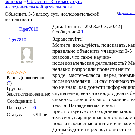
вопросы
»
Объяснить 3-5 классу суть
исследовательской деятельности
Объяснить 3-5 классу суть исследовательской
[
Подписаться 
деятельности
Дата: Пятница, 29.03.2013, 20:42 |
Tiger7810
Сообщение #
1
Здравствуйте!
Tiger7810
Можете, пожалуйста, подсказать, ка
правильно объяснить учащимся 3-5
классов, что такое научно-
исследовательская деятельность? М
недавно попросили провести нечто
вроде "мастер-класса" перед "юным
Ранг: Дошколенок
исследователями". Я сам понимаю те
(
?
)
но не знаю, как донести информацию
Группа:
слушателей, ведь это надо сделать бе
Зарегистрированные
сложных слов и большого количеств
Сообщений:
1
текста. Наглядный материал
Награды:
0
присутствует: есть созданный мною
Статус:
Offline
телескоп, выращенный кристаллы, м
показать классные опыты и еще кое-ч
Детям будет интересно, но до этого