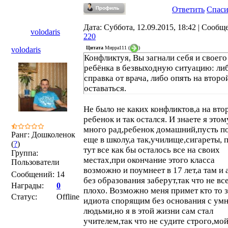
Ответить
Спас
Дата: Суббота, 12.09.2015, 18:42 | Сообщ
volodaris
220
Цитата
Мирра111
(
)
volodaris
Конфликтуя, Вы загнали себя и своего
ребёнка в безвыходную ситуацию: ли
справка от врача, либо опять на второ
оставаться.
Не было не каких конфликтов,а на вто
ребенок и так остался. И знаете я этом
много рад,ребенок домашний,пусть п
Ранг: Дошколенок
еще в школу,а так,училище,сигареты, 
(
?
)
тут все как бы осталось все на своих
Группа:
местах,при окончание этого класса
Пользователи
возможно и поумнеет в 17 лет,а там и 
Сообщений:
14
без образования заберут,так что не все
Награды:
0
плохо. Возможно меня примет кто то 
Статус:
Offline
идиота спорящим без основания с ум
людьми,но я в этой жизни сам стал
учителем,так что не судите строго,мо