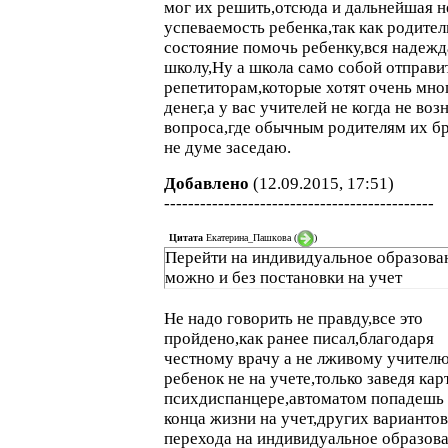
мог их решить,отсюда и дальнейшая н
успеваемость ребенка,так как родител
состояние помочь ребенку,вся надежд
школу,Ну а школа само собой отправи
репетиторам,которые хотят очень мно
денег,а у вас учителей не когда не воз
вопроса,где обычным родителям их бр
не думе заседаю.
Добавлено
(12.09.2015, 17:51)
---------------------------------------------
Цитата
Екатерина_Пашкова
(
)
Перейти на индивидуальное образова
можно и без постановки на учет
Не надо говорить не правду,все это
пройдено,как ранее писал,благодаря
честному врачу а не лживому учител
ребенок не на учете,только заведя кар
психдиспанцере,автоматом попадешь
конца жизни на учет,других вариантов
перехода на индивидуальное образов