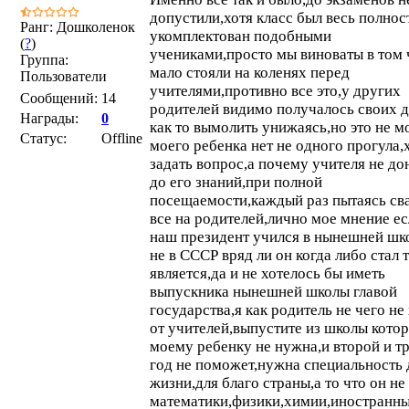
допустили,хотя класс был весь полно
Ранг: Дошколенок
укомплектован подобными
(
?
)
учениками,просто мы виноваты в том 
Группа:
мало стояли на коленях перед
Пользователи
учителями,противно все это,у других
Сообщений:
14
родителей видимо получалось своих д
Награды:
0
как то вымолить унижаясь,но это не м
Статус:
Offline
моего ребенка нет не одного прогула,
задать вопрос,а почему учителя не до
до его знаний,при полной
посещаемости,каждый раз пытаясь св
все на родителей,лично мое мнение е
наш президент учился в нынешней шк
не в СССР вряд ли он когда либо стал 
является,да и не хотелось бы иметь
выпускника нынешней школы главой
государства,я как родитель не чего не
от учителей,выпустите из школы кото
моему ребенку не нужна,и второй и т
год не поможет,нужна специальность 
жизни,для благо страны,а то что он не
математики,физики,химии,иностранн