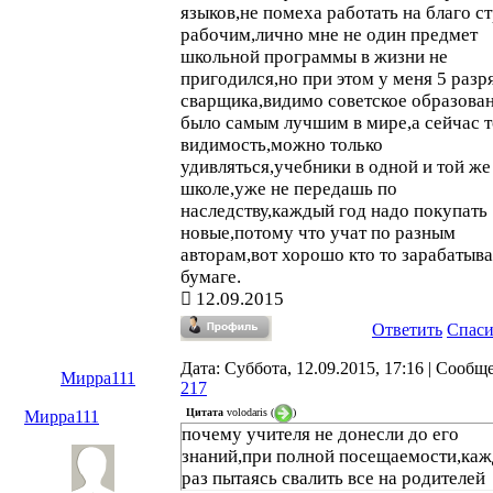
языков,не помеха работать на благо с
рабочим,лично мне не один предмет
школьной программы в жизни не
пригодился,но при этом у меня 5 разр
сварщика,видимо советское образова
было самым лучшим в мире,а сейчас т
видимость,можно только
удивляться,учебники в одной и той же
школе,уже не передашь по
наследству,каждый год надо покупать
новые,потому что учат по разным
авторам,вот хорошо кто то зарабатыва
бумаге.
12.09.2015
Ответить
Спас
Дата: Суббота, 12.09.2015, 17:16 | Сообщ
Мирра111
217
Цитата
volodaris
(
)
Мирра111
почему учителя не донесли до его
знаний,при полной посещаемости,ка
раз пытаясь свалить все на родителей