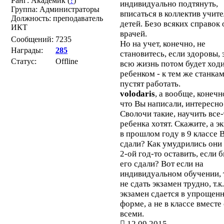
Ранг: Академик (
?
)
индивидуально подтянуть,
Группа: Администраторы
вписаться в коллектив учите
Должность: преподаватель
детей. Безо всяких справок 
ИКТ
врачей.
Сообщений:
7235
Но на учет, конечно, не
Награды:
285
становитесь, если здоровы, 
Статус:
Offline
всю жизнь потом будет ходи
ребенком - к тем же станкам
пустят работать.
volodaris
, а вообще, конечн
что Вы написали, интересно
Сволочи такие, научить все
ребенка хотят. Скажите, а э
в прошлом году в 9 классе 
сдали? Как умудрились они 
2-ой год-то оставить, если 
его сдали? Вот если на
индивидуальном обучении, 
не сдать экзамен трудно, т.к.
экзамен сдается в упрощен
форме, а не в классе вместе
всеми.
12.09.2015