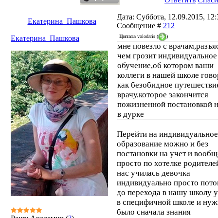
Дата: Суббота, 12.09.2015, 12:3
Екатерина_Пашкова
Сообщение #
212
Цитата
volodaris
(
)
Екатерина_Пашкова
мне повезло с врачам,разъя
чем грозит индивидуальное
обучение,об котором ваши
коллеги в нашей школе гов
как безобидное путешестви
врачу,которое закончится
пожизненной постановкой н
в дурке
Перейти на индивидуальное
образование можно и без
постановки на учет и вообщ
просто по хотелке родителе
нас училась девочка
индивидуально просто пото
до перехода в нашу школу 
в специфичной школе и ну
было сначала знания