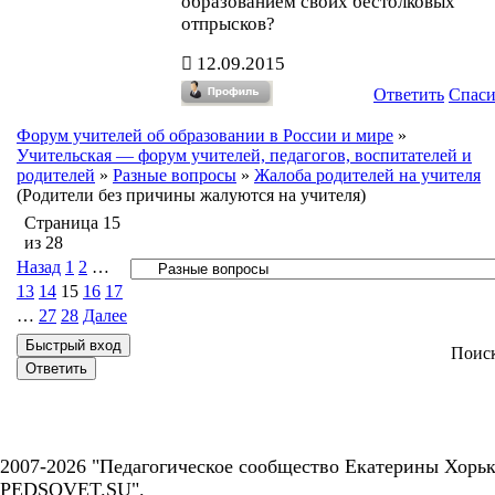
образованием своих бестолковых
отпрысков?
12.09.2015
Ответить
Спас
Форум учителей об образовании в России и мире
»
Учительская — форум учителей, педагогов, воспитателей и
родителей
»
Разные вопросы
»
Жалоба родителей на учителя
(Родители без причины жалуются на учителя)
Страница
15
из
28
Назад
1
2
…
13
14
15
16
17
…
27
28
Далее
Поис
2007-2026 "Педагогическое сообщество Екатерины Хорьк
PEDSOVET.SU".